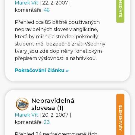
Marek Vít
| 22. 2. 2007 |
komentáře:
46
Přehled cca 85 běžně používaných
nepravidelných sloves v angličtině,
která by mírně a středně pokročilý
student měl bezpečně znát. Všechny
tvary jsou zde doplněny fonetickým
přepisem výslovnosti a nahrávkou.
Pokračování článku »
Nepravidelná
slovesa (1)
ELEMENTARY
Marek Vít
| 20. 2. 2007 |
komentáře:
23
Přehled 24 nejfrekven­tovanějších