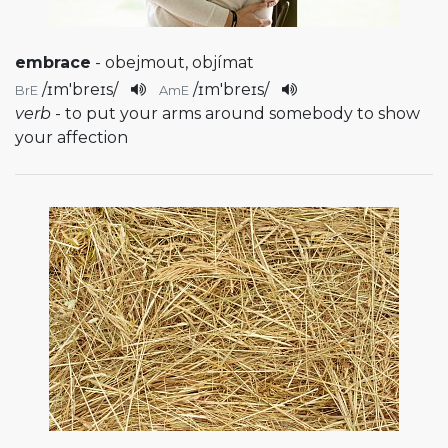
embrace
- obejmout, objímat
/
ɪm'breɪs
/
/
ɪm'breɪs
/
BrE
AmE
verb
- to put your arms around somebody to show
your affection