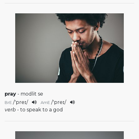
pray
- modlit se
/
'preɪ
/
/
'preɪ
/
BrE
AmE
verb
- to speak to a god