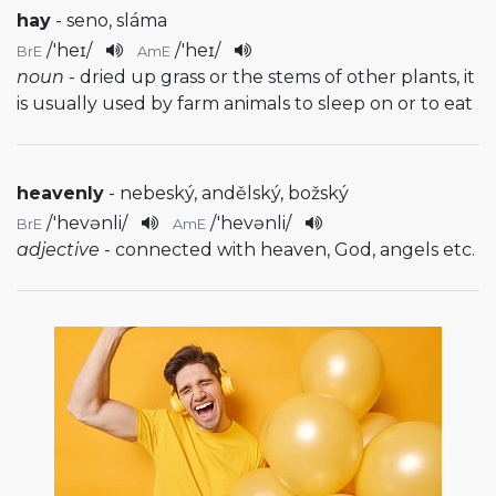
hay
- seno, sláma
/
'heɪ
/
/
'heɪ
/
BrE
AmE
noun
- dried up grass or the stems of other plants, it
is usually used by farm animals to sleep on or to eat
heavenly
- nebeský, andělský, božský
/
'hevənli
/
/
'hevənli
/
BrE
AmE
adjective
- connected with heaven, God, angels etc.