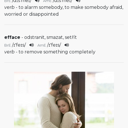
/
dɪs'meɪ
/
/
dɪs'meɪ
/
BrE
AmE
verb
- to alarm somebody, to make somebody afraid,
worried or disappointed
efface
- odstranit, smazat, setřít
/
ɪ'feɪs
/
/
ɪ'feɪs
/
BrE
AmE
verb
- to remove something completely