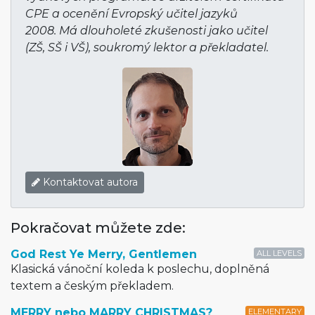
CPE a ocenění Evropský učitel jazyků
2008. Má dlouholeté zkušenosti jako učitel
(ZŠ, SŠ i VŠ), soukromý lektor a překladatel.
Kontaktovat autora
Pokračovat můžete zde:
God Rest Ye Merry, Gentlemen
ALL LEVELS
Klasická vánoční koleda k poslechu, doplněná
textem a českým překladem.
MERRY nebo MARRY CHRISTMAS?
ELEMENTARY