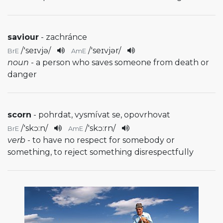
saviour
- zachránce
/
'seɪvjə
/
/
'seɪvjər
/
BrE
AmE
noun
- a person who saves someone from death or
danger
scorn
- pohrdat, vysmívat se, opovrhovat
/
'skɔ:n
/
/
'skɔ:rn
/
BrE
AmE
verb
- to have no respect for somebody or
something, to reject something disrespectfully