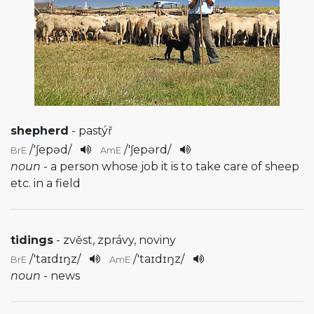
shepherd
- pastýř
/
'ʃepəd
/
/
'ʃepərd
/
BrE
AmE
noun
- a person whose job it is to take care of sheep
etc. in a field
tidings
- zvěst, zprávy, noviny
/
'taɪdɪŋz
/
/
'taɪdɪŋz
/
BrE
AmE
noun
- news