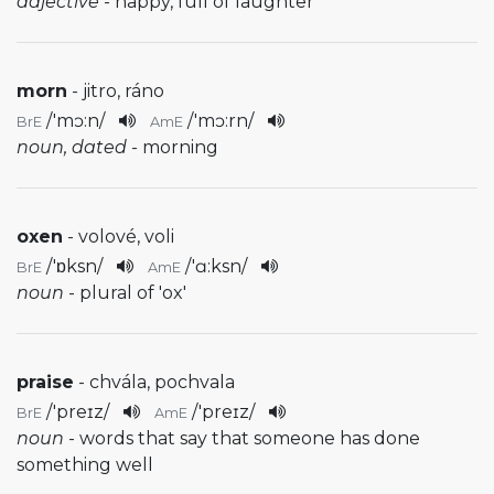
adjective
- happy, full of laughter
morn
- jitro, ráno
/
'mɔ:n
/
/
'mɔ:rn
/
BrE
AmE
noun, dated
- morning
oxen
- volové, voli
/
'ɒksn
/
/
'ɑ:ksn
/
BrE
AmE
noun
- plural of 'ox'
praise
- chvála, pochvala
/
'preɪz
/
/
'preɪz
/
BrE
AmE
noun
- words that say that someone has done
something well