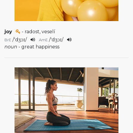
joy
- radost, veselí
/
'dʒɔɪ
/
/
'dʒɔɪ
/
BrE
AmE
noun
- great happiness