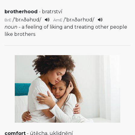
brotherhood
- bratrství
/
'brʌðəhʊd
/
/
'brʌðərhʊd
/
BrE
AmE
noun
- a feeling of liking and treating other people
like brothers
comfort
- útěcha, uklidnění