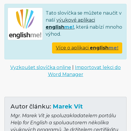
Tato slovíčka se můžete naučit v
naší
výukové aplikaci
english
me!
, která nabízí mnoho
výhod.
Více o aplikaci
english
me!
Vyzkoušet slovíčka online
|
Importovat lekci do
Word Manager
Autor článku:
Marek Vít
Mgr. Marek Vít je spoluzakladatelem portálu
Help for English a spoluautorem několika
výukových programů. Je držitelem certifikátu