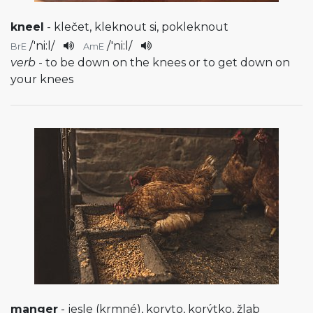
kneel
- klečet, kleknout si, pokleknout
/
'ni:l
/
/
'ni:l
/
BrE
AmE
verb
- to be down on the knees or to get down on
your knees
manger
- jesle (krmné), koryto, korýtko, žlab