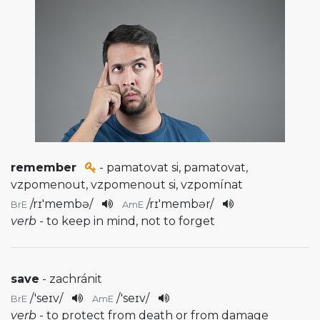
remember
- pamatovat si, pamatovat,
vzpomenout, vzpomenout si, vzpomínat
/
rɪ'membə
/
/
rɪ'membər
/
BrE
AmE
verb
- to keep in mind, not to forget
save
- zachránit
/
'seɪv
/
/
'seɪv
/
BrE
AmE
verb
- to protect from death or from damage