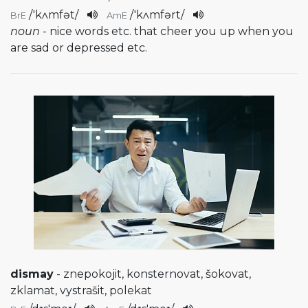
/
'kʌmfət
/
/
'kʌmfərt
/
BrE
AmE
noun
- nice words etc. that cheer you up when you
are sad or depressed etc.
dismay
- znepokojit, konsternovat, šokovat,
zklamat, vystrašit, polekat