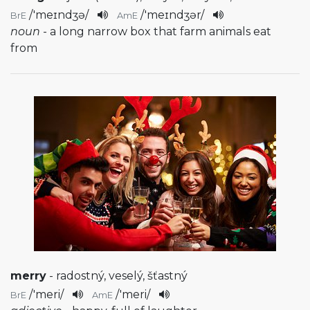
/
'meɪndʒə
/
/
'meɪndʒər
/
BrE
AmE
noun
- a long narrow box that farm animals eat
from
merry
- radostný, veselý, šťastný
/
'meri
/
/
'meri
/
BrE
AmE