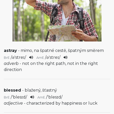
astray
- mimo, na špatné cestě, špatným směrem
/
ə'streɪ
/
/
ə'streɪ
/
BrE
AmE
adverb
- not on the right path, not in the right
direction
blessed
- blažený, šťastný
/
'blesɪd
/
/
'blesɪd
/
BrE
AmE
adjective
- characterized by happiness or luck