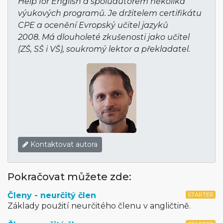
Help for English a spoluautorem několika
výukových programů. Je držitelem certifikátu
CPE a ocenění Evropský učitel jazyků
2008. Má dlouholeté zkušenosti jako učitel
(ZŠ, SŠ i VŠ), soukromý lektor a překladatel.
Kontaktovat autora
Pokračovat můžete zde:
Členy - neurčitý člen
STARTER
Základy použití neurčitého členu v angličtině.