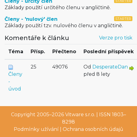
Členy - určitý člen
STARTER
Základy použití určitého členu v angličtině.
Členy - 'nulový' člen
STARTER
Základy použití tzv. nulového členu v angličtině.
Komentáře k článku
Verze pro tisk
Téma
Přísp.
Přečteno
Poslední příspěvek
25
49076
Od
DesperateDan
Členy
před 8 lety
-
úvod
Copyright 2005–2026
Vitware s.r.o.
| ISSN 1803–
8298
Podmínky užívání
|
Ochrana osobních údajů