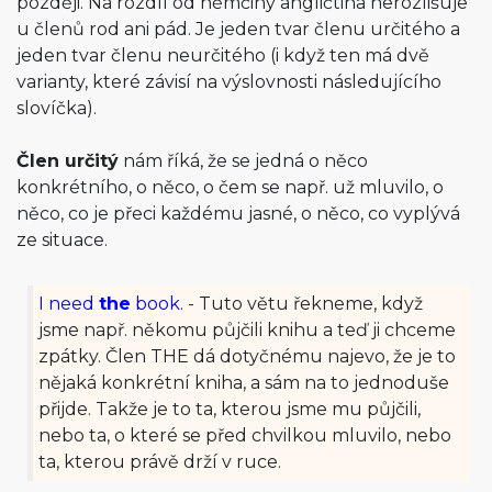
později. Na rozdíl od němčiny angličtina nerozlišuje
u členů rod ani pád. Je jeden tvar členu určitého a
jeden tvar členu neurčitého (i když ten má dvě
varianty, které závisí na výslovnosti následujícího
slovíčka).
Člen určitý
nám říká, že se jedná o něco
konkrétního, o něco, o čem se např. už mluvilo, o
něco, co je přeci každému jasné, o něco, co vyplývá
ze situace.
I need
the
book.
- Tuto větu řekneme, když
jsme např. někomu půjčili knihu a teď ji chceme
zpátky. Člen THE dá dotyčnému najevo, že je to
nějaká konkrétní kniha, a sám na to jednoduše
přijde. Takže je to ta, kterou jsme mu půjčili,
nebo ta, o které se před chvilkou mluvilo, nebo
ta, kterou právě drží v ruce.