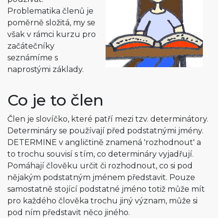
Problematika členů je
poměrně složitá, my se
však v rámci kurzu pro
začátečníky
seznámíme s
naprostými základy.
Co je to člen
Člen je slovíčko, které patří mezi tzv. determinátory.
Determináry se používají před podstatnými jmény.
DETERMINE v angličtině znamená 'rozhodnout' a
to trochu souvisí s tím, co determináry vyjadřují.
Pomáhají člověku určit či rozhodnout, co si pod
nějakým podstatným jménem představit. Pouze
samostatně stojící podstatné jméno totiž může mít
pro každého člověka trochu jiný význam, může si
pod ním představit něco jiného.