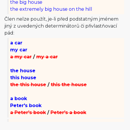
the big house
the extremely big house on the hill
Člen nelze použít, je-li před podstatným jménem
jiný z uvedených determinátorů či přivlastňovací
pád:
a car
my car
a my car
/
my a car
the house
this house
the this house
/
this the house
a book
Peter's book
a Peter's book
/
Peter's a book