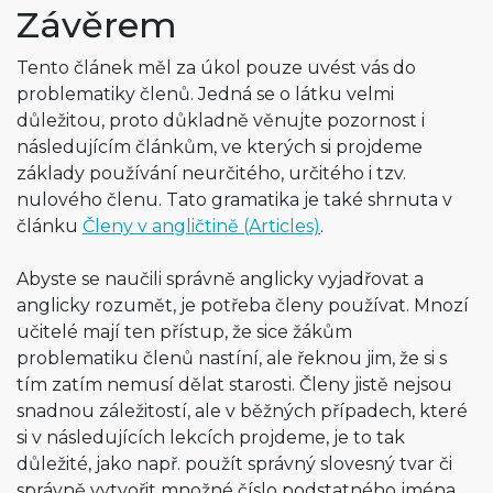
Závěrem
Tento článek měl za úkol pouze uvést vás do
problematiky členů. Jedná se o látku velmi
důležitou, proto důkladně věnujte pozornost i
následujícím článkům, ve kterých si projdeme
základy používání neurčitého, určitého i tzv.
nulového členu. Tato gramatika je také shrnuta v
článku
Členy v angličtině (Articles)
.
Abyste se naučili správně anglicky vyjadřovat a
anglicky rozumět, je potřeba členy používat. Mnozí
učitelé mají ten přístup, že sice žákům
problematiku členů nastíní, ale řeknou jim, že si s
tím zatím nemusí dělat starosti. Členy jistě nejsou
snadnou záležitostí, ale v běžných případech, které
si v následujících lekcích projdeme, je to tak
důležité, jako např. použít správný slovesný tvar či
správně vytvořit množné číslo podstatného jména.