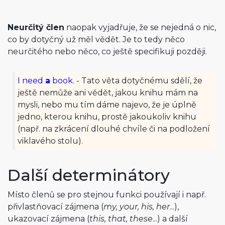
Neurčitý člen
naopak vyjadřuje, že se nejedná o nic,
co by dotyčný už měl vědět. Je to tedy něco
neurčitého nebo něco, co ještě specifikuji později.
I need
a
book.
- Tato věta dotyčnému sdělí, že
ještě nemůže ani vědět, jakou knihu mám na
mysli, nebo mu tím dáme najevo, že je úplně
jedno, kterou knihu, prostě jakoukoliv knihu
(např. na zkrácení dlouhé chvíle či na podložení
viklavého stolu).
Další determinátory
Místo členů se pro stejnou funkci používají i např.
přivlastňovací zájmena (
my, your, his, her
...),
ukazovací zájmena (
this, that, these
...) a další