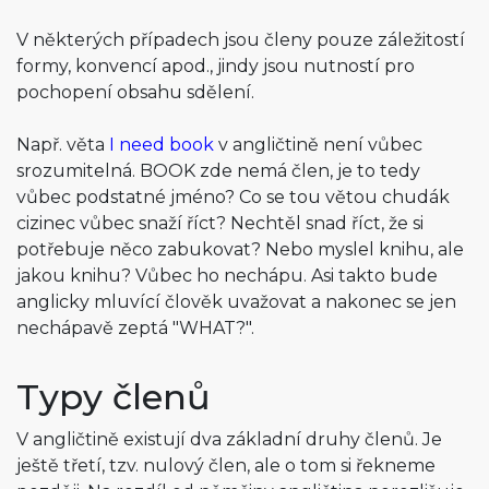
V některých případech jsou členy pouze záležitostí
formy, konvencí apod., jindy jsou nutností pro
pochopení obsahu sdělení.
Např. věta
I need book
v angličtině není vůbec
srozumitelná. BOOK zde nemá člen, je to tedy
vůbec podstatné jméno? Co se tou větou chudák
cizinec vůbec snaží říct? Nechtěl snad říct, že si
potřebuje něco zabukovat? Nebo myslel knihu, ale
jakou knihu? Vůbec ho nechápu. Asi takto bude
anglicky mluvící člověk uvažovat a nakonec se jen
nechápavě zeptá "WHAT?".
Typy členů
V angličtině existují dva základní druhy členů. Je
ještě třetí, tzv. nulový člen, ale o tom si řekneme