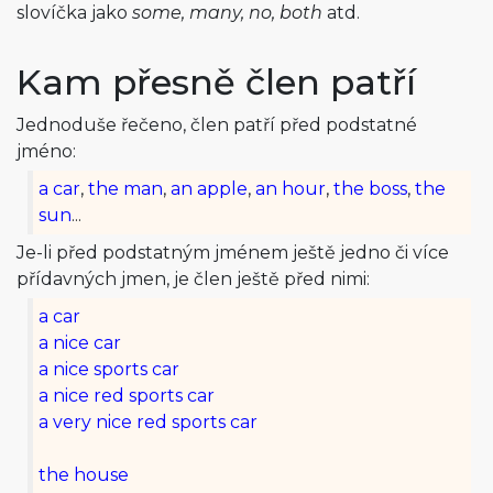
slovíčka jako
some, many, no, both
atd.
Kam přesně člen patří
Jednoduše řečeno, člen patří před podstatné
jméno:
a car
,
the man
,
an apple
,
an hour
,
the boss
,
the
sun
...
Je-li před podstatným jménem ještě jedno či více
přídavných jmen, je člen ještě před nimi:
a car
a nice car
a nice sports car
a nice red sports car
a very nice red sports car
the house