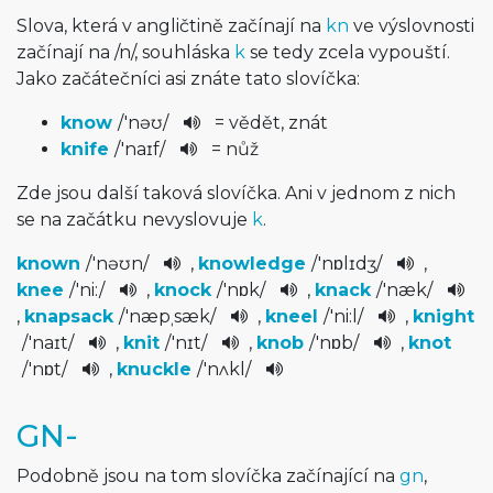
Slova, která v angličtině začínají na
kn
ve výslovnosti
začínají na
/
n
/
, souhláska
k
se tedy zcela vypouští.
Jako začátečníci asi znáte tato slovíčka:
know
/
'nəʊ
/
= vědět, znát
knife
/
'naɪf
/
= nůž
Zde jsou další taková slovíčka. Ani v jednom z nich
se na začátku nevyslovuje
k
.
known
/
'nəʊn
/
,
knowledge
/
'nɒlɪdʒ
/
,
knee
/
'ni:
/
,
knock
/
'nɒk
/
,
knack
/
'næk
/
,
knapsack
/
'næpˌsæk
/
,
kneel
/
'ni:l
/
,
knight
/
'naɪt
/
,
knit
/
'nɪt
/
,
knob
/
'nɒb
/
,
knot
/
'nɒt
/
,
knuckle
/
'nʌkl
/
GN-
Podobně jsou na tom slovíčka začínající na
gn
,