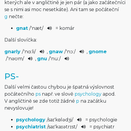
kterých ale v angličtině je jen pár (a jako začátečníci
se s nimi asi moc nesetkáte). Ani tam se počáteční
g
nečte:
gnat
/
'næt
/
= komár
Další slovíčka:
gnarly
/
'nɑ:li
/
,
gnaw
/
'nɔ:
/
,
gnome
/
'nəʊm
/
,
gnu
/
'nu:
/
PS-
Další velmi častou chybou je špatná výslovnost
počátečního
ps
např. ve slově
psychology
apod.
V angličtině se zde totiž žádné
p
na začátku
nevyslovuje!
psychology
/
saɪ'kɒləd­ʒi
/
= psychologie
psychiatrist
/
saɪ'kaɪətr­ɪst
/
= psychiatr