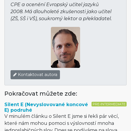
CPE a ocenění Evropský učitel jazyků
2008. Má dlouholeté zkušenosti jako učitel
(ZŠ, SŠ i VŠ), soukromý lektor a překladatel.
Kontaktovat autora
Pokračovat můžete zde:
Silent E (Nevyslovované koncové
PRE-INTERMEDIATE
E) podruhé
V minulém článku o Silent E jsme si řekli pár věcí,
které nám mohou pomoci s výslovností mnoha
jednoslabičných slov. Dnes se podíváme na slova