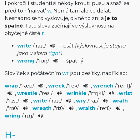
I pokročilí studenti si někdy kroutí pusu a snaží se
před to
r
‘narvat’
w
. Nemá tam ale co dělat.
Nesnadno se to vyslovuje, divně to zní a
je to
špatně
. Tato slova začínají ve výslovnosti na
obyčejné čisté
r
.
write
/
'raɪt
/
= psát
(výslovnost je stejná
jako u slova
right
)
wrong
/
'rɒŋ
/
= špatný
Slovíček s počátečním
wr
jsou desítky, například:
wrap
/
'ræp
/
,
wreck
/
'rek
/
,
wrench
/
'rentʃ
/
,
wrestle
/
'resl
/
,
wrinkle
/
'rɪŋkl
/
,
wrist
/
'rɪst
/
,
write
/
'raɪt
/
,
wry
/
'raɪ
/
,
wrath
/
'rɒθ
/
,
wreath
/
'ri:θ
/
,
wraith
/
'reɪθ
/
,
wring
/
'rɪŋ
/
H-