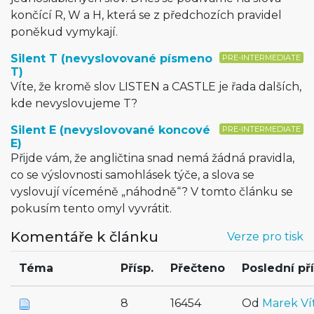
končící R, W a H, která se z předchozích pravidel
poněkud vymykají.
Silent T (nevyslovované písmeno
PRE-INTERMEDIATE
T)
Víte, že kromě slov LISTEN a CASTLE je řada dalších,
kde nevyslovujeme T?
Silent E (nevyslovované koncové
PRE-INTERMEDIATE
E)
Přijde vám, že angličtina snad nemá žádná pravidla,
co se výslovnosti samohlásek týče, a slova se
vyslovují víceméně „náhodně“? V tomto článku se
pokusím tento omyl vyvrátit.
Komentáře k článku
Verze pro tisk
Téma
Přísp.
Přečteno
Poslední př
8
16454
Od
Marek Ví