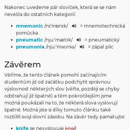
Nakonec uvedeme pár slovíček, která se se nám
nevešla do ostatních kategorií:
mnemonic
/
nɪ'mɒnɪk­
/
= mnemotechnická
pomůcka
pneumatic
/
nju:'mæt­ɪk
/
= pneumatický
pneumonia
/
nju:'məʊni­ə
/
= zápal plic
Závěrem
Věříme, že tento článek pomohl začínajícím
studentům již od začátku podchytit správnou
výslovnost některých slov (věřte, později se chyby
odstraňují již špatně) a těm pokročilejším jsme
možná poukázali na to, že některá slova vyslovují
špatně. Možná jste si díky tomuto článku také
rozšířili svoji slovní zásobu. Na závěr tedy pamatujte:
knife
se nevyslovuje
knaif