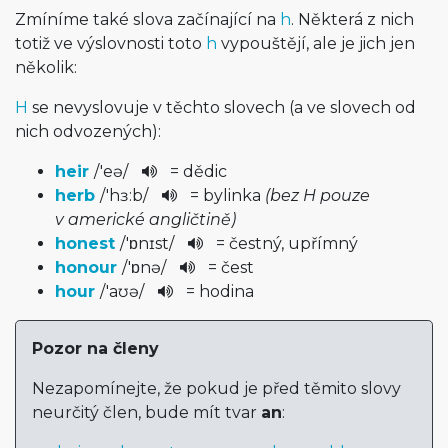
Zmíníme také slova začínající na
h
. Některá z nich
totiž ve výslovnosti toto
h
vypouštějí, ale je jich jen
několik:
H
se nevyslovuje v těchto slovech (a ve slovech od
nich odvozených):
heir
/
'eə
/
= dědic
herb
/
'hɜ:b
/
= bylinka
(bez H pouze
v americké angličtině)
honest
/
'ɒnɪst
/
= čestný, upřímný
honour
/
'ɒnə
/
= čest
hour
/
'aʊə
/
= hodina
Pozor na členy
Nezapomínejte, že pokud je před těmito slovy
neurčitý člen, bude mít tvar
an
: