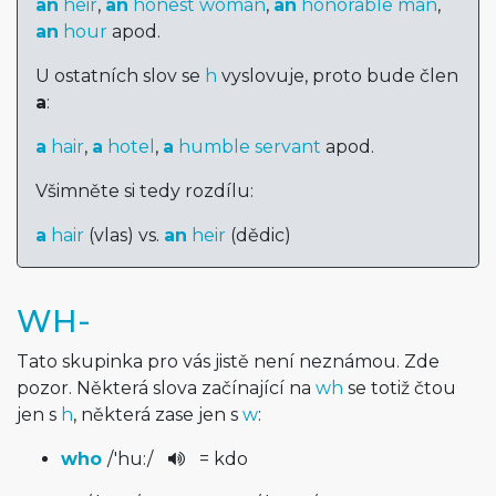
an
heir
,
an
honest woman
,
an
honorable man
,
an
hour
apod.
U ostatních slov se
h
vyslovuje, proto bude člen
a
:
a
hair
,
a
hotel
,
a
humble servant
apod.
Všimněte si tedy rozdílu:
a
hair
(vlas) vs.
an
heir
(dědic)
WH-
Tato skupinka pro vás jistě není neznámou. Zde
pozor. Některá slova začínající na
wh
se totiž čtou
jen s
h
, některá zase jen s
w
:
who
/
'hu:
/
= kdo