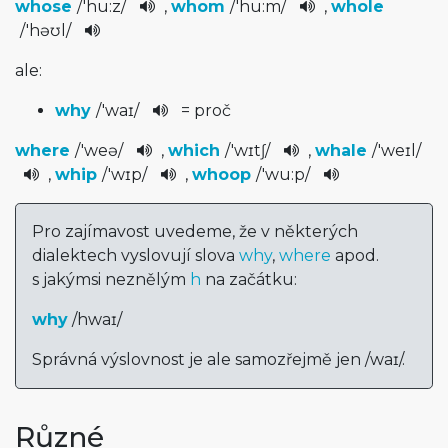
whose
/
'hu:z
/
,
whom
/
'hu:m
/
,
whole
/
'həʊl
/
ale:
why
/
'waɪ
/
= proč
where
/
'weə
/
,
which
/
'wɪtʃ
/
,
whale
/
'weɪl
/
,
whip
/
'wɪp
/
,
whoop
/
'wu:p
/
Pro zajímavost uvedeme, že v některých
dialektech vyslovují slova
why
,
where
apod.
s jakýmsi neznělým
h
na začátku:
why
/
hwaɪ
/
Správná výslovnost je ale samozřejmě jen
/
waɪ
/
.
Různé