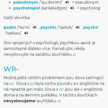
pseudonym
/
'sju:dən­ɪm
/
= pseudonym
psychologist
/
saɪ'kɒlədʒ­ɪst
/
= psycholog
Další slovíčka:
psalm
/
'sɑ:m
/
,
psychic
/
'saɪk­ɪk
/
,
psycho
/
'saɪkə­ʊ
/
Slov spojených s psychologií, psychikou apod. je
samozřejmě daleko více. Pamatujte, nikdy
nevyslovujte na začátku souhlásku
p
.
WR-
Možná ještě větším problémem jsou slova začínající
na
wr
. Slova s
ps
byla cizího původu a v angličtině na
ně narazíte jen málo. Slova s
wr
jsou ale v angličtině
doma a na denním pořádku. V těchto slovíčkách
nevyslovujeme
souhlásku
w
.