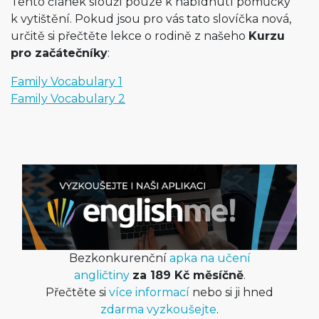
Tento článek slouží pouze k nabídnutí pomůcky
k vytištění. Pokud jsou pro vás tato slovíčka nová,
určitě si přečtěte lekce o rodině z našeho
Kurzu
pro začátečníky
:
Family Vocabulary 1
Family Vocabulary 2
Bezkonkurenční
apka na učení
angličtiny
za 189 Kč měsíčně
.
Přečtěte si
více informací
nebo si ji hned
zdarma vyzkoušejte
.