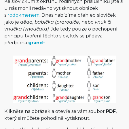
Ke slovíčkům z okruhu rodinných příslušníků jste si
u nás mohli nedávno vytisknout obrázek
s
rodokmenem
. Dnes nabízíme přehled slovíček
jako je
děda, babička (prarodiče)
nebo
vnuk
či
vnučka (vnoučata)
. Jde tedy pouze o pochopení
principu tvoření těchto slov, kdy se přidává
předpona
grand-
.
Klikněte na obrázek a otevře se vám soubor
PDF
,
který si můžete pohodlně vytisknout.