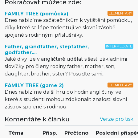
Pokračovat můžete zde:
FAMILY TREE (pomůcka)
ELEMENTARY
Dnes nabízíme začátečníkům k vytištění pomůcku,
díky které se lépe zorientují ve slovní zásobě
spojené s rodinnými příslušníky.
Father, grandfather, stepfather,
INTERMEDIATE
godfather....
Jaké divy lze v angličtině udělat s šesti základními
slovíčky pro členy rodiny father, mother, son,
daughter, brother, sister? Posuďte sami…
FAMILY TREE (game 2)
ELEMENTARY
Dnes nabízíme další hru do hodin angličtiny, ve
které si studenti mohou zdokonalit znalosti slovní
zásoby spojené s rodinou.
Komentáře k článku
Verze pro tisk
Téma
Přísp.
Přečteno
Poslední příspě