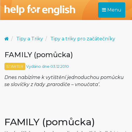
Menu
Tipy a Triky
Tipy a triky pro začátečníky
FAMILY (pomůcka)
STARTER
Vydáno dne 03.12.2010
Dnes nabízíme k vytištění jednoduchou pomůcku
se slovíčky z řady ‚prarodiče – vnoučata‘.
FAMILY (pomůcka)