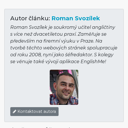
Autor článku:
Roman Svozílek
Roman Svozílek je soukromý učitel angličtiny
s více než dvacetiletou praxí. Zaměřuje se
především na firemní výuku v Praze. Na
tvorbě těchto webových stránek spolupracuje
od roku 2008, nyní jako šéfredaktor. S kolegy
se věnuje také vývoji aplikace EnglishMe!
Kontaktovat autora