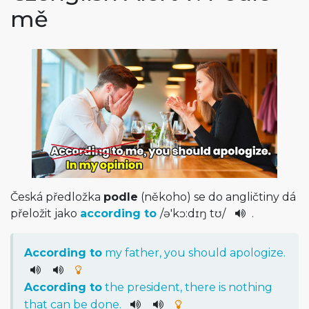
mě
Česká předložka
podle
(někoho) se do angličtiny dá
přeložit jako
according to
/
ə'kɔ:dɪŋ t­ʊ
/
.
According
to
my
father
,
you
should
apologize
.
According
to
the
president
,
there
is
nothing
that
can
be
done
.