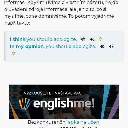
informaci. Když mluvíme o vlastním názoru, nejde
o uvádění zdroje informace, ale jen o to, co si
myslíme, co se domníváme. To potom vyjádříme
např. takto:
I
think
you
should
apologize
.
In
my
opinion
,
you
should
apologize
.
Bezkonkurenční
apka na učení