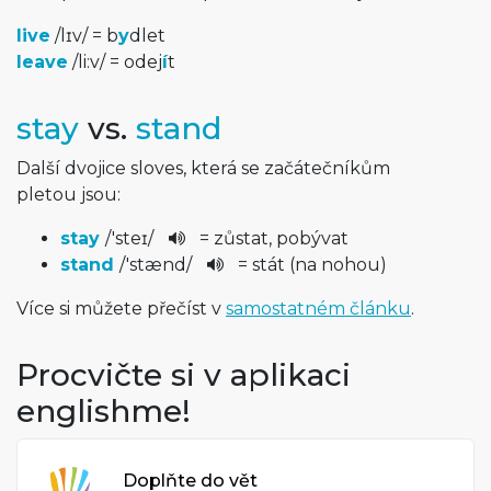
live
/
lɪv
/
= b
y
dlet
leave
/
li:v
/
= odej
í
t
stay
vs.
stand
Další dvojice sloves, která se začátečníkům
pletou jsou:
stay
/
'steɪ
/
= zůstat, pobývat
stand
/
'stænd
/
= stát (na nohou)
Více si můžete přečíst v
samostatném článku
.
Procvičte si v aplikaci
englishme!
Doplňte do vět