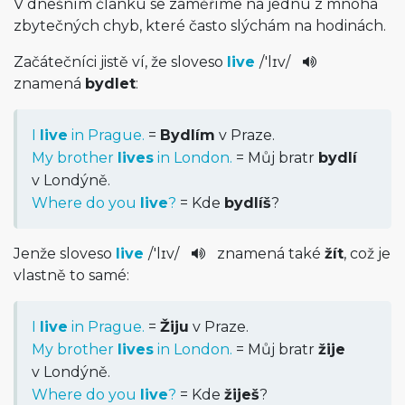
V dnešním článku se zaměříme na jednu z mnoha
zbytečných chyb, které často slýchám na hodinách.
Začátečníci jistě ví, že sloveso
live
/
'lɪv
/
znamená
bydlet
:
I
live
in Prague.
=
Bydlím
v Praze.
My brother
lives
in London.
= Můj bratr
bydlí
v Londýně.
Where do you
live
?
= Kde
bydlíš
?
Jenže sloveso
live
/
'lɪv
/
znamená také
žít
, což je
vlastně to samé:
I
live
in Prague.
=
Žiju
v Praze.
My brother
lives
in London.
= Můj bratr
žije
v Londýně.
Where do you
live
?
= Kde
žiješ
?