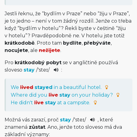
Jestli řeknu, že “bydlím v Praze” nebo “žiju v Praze”,
je to jedno – není v tom žádný rozdíl. Jenže co třeba
když “bydlím v hotelu”? Řekli byste v češtině “žiju
v hotelu”? Pravděpodobně ne. V hotelu jste totiž
krátkodobě
. Proto tam
bydlíte
,
přebýváte
,
nocujete
, ale
nežijete
.
Pro
krátkodobý pobyt
se v angličtině používá
sloveso
stay
/
'steɪ
/
:
We
lived
stayed
in a beautiful hotel.
Where did you
live
stay
on your holiday?
He didn't
live
stay
at a campsite.
Možná vás zarazí, proč
stay
/
'steɪ
/
, které
znamená
zůstat
. Ano, jenže toto sloveso má dva
základní významy: