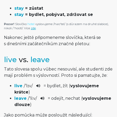
stay
= zůstat
stay
= bydlet, pobývat, zdržovat se
Pozor!
Slovíčko
hotel
vyslovujeme
/
həʊ'tel
/
(s důrazem na druhé slabice),
nikoli
/
'hoʊtl
/
. Více
zde
.
Nakonec ještě připomeneme slovíčka, která se
s dnešními začátečníkům značně pletou:
live
vs.
leave
Tato slovesa spolu vůbec nesouvisí, ale studenti zde
mají problém s výslovností. Proto si pamatujte, že:
live
/
'lɪv
/
= bydlet, žít (
vyslovujeme
krátce
)
leave
/
'li:v
/
= odejít, nechat (
vyslovujeme
dlouze
)
Jako pomůcka může posloužit následující: