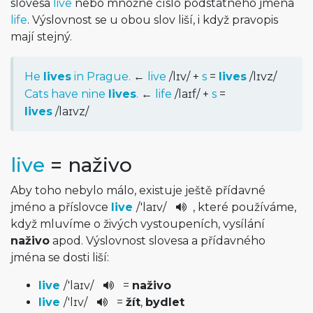
slovesa
live
nebo množné číslo podstatného jména
life
. Výslovnost se u obou slov liší, i když pravopis
mají stejný.
He
lives
in Prague.
←
live
/
lɪv
/
+
s
=
lives
/
lɪvz
/
Cats have nine
lives
.
←
life
/
laɪf
/
+
s
=
lives
/
laɪvz
/
live
= naživo
Aby toho nebylo málo, existuje ještě přídavné
jméno a příslovce
live
/
'laɪv
/
, které používáme,
když mluvíme o živých vystoupeních, vysílání
naživo
apod. Výslovnost slovesa a přídavného
jména se dosti liší:
live
/
'laɪv
/
=
naživo
live
/
'lɪv
/
=
žít
,
bydlet