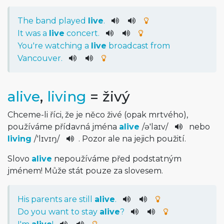
The
band
played
live
.
It
was
a
live
concert
.
You
're
watching
a
live
broadcast
from
Vancouver.
alive
,
living
= živý
Chceme-li říci, že je něco živé (opak mrtvého),
používáme přídavná jména
alive
/
ə'laɪv
/
nebo
living
/
'lɪvɪŋ
/
. Pozor ale na jejich použití.
Slovo
alive
nepoužíváme před podstatným
jménem! Může stát pouze za slovesem.
His
parents
are
still
alive
.
Do
you
want
to
stay
alive
?