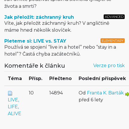
života a smrti?
Jak přeložit: záchranný kruh
ADVANCED
Víte, jak přeložit záchranný kruh? V angličtině
máme hned několik slovíček.
Pleteme si: LIVE vs. STAY
ELEMENTARY
Používá se spojení “live in a hotel” nebo “stay in a
hotel”? Častá chyba začátečníků.
Komentáře k článku
Verze pro tisk
Téma
Přísp.
Přečteno
Poslední příspěvek
10
14894
Od
Franta K. Barták
LIVE,
před 6 lety
LIFE,
ALIVE