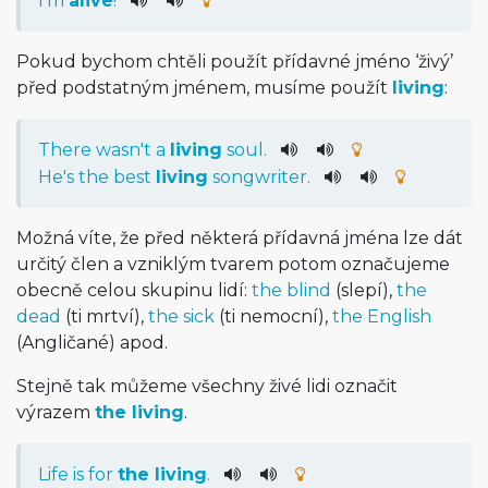
I
'm
alive
!
Pokud bychom chtěli použít přídavné jméno ‘živý’
před podstatným jménem, musíme použít
living
:
There
was
n't
a
living
soul
.
He
's
the
best
living
songwriter
.
Možná víte, že před některá přídavná jména lze dát
určitý člen a vzniklým tvarem potom označujeme
obecně celou skupinu lidí:
the blind
(slepí),
the
dead
(ti mrtví),
the sick
(ti nemocní),
the English
(Angličané) apod.
Stejně tak můžeme všechny živé lidi označit
výrazem
the living
.
Life
is
for
the
living
.