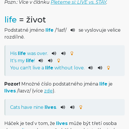
Pozn.: Více v článku
Pleteme si: LIVE vs. STAY
.
life
= život
Podstatné jméno
life
/
'laɪf
/
se vyslovuje velice
rozdílně.
His
life
was
over
.
It
's
my
life
!
You
ca
n't
live
a
life
without
love
.
Pozor!
Množné číslo podstatného jména
life
je
lives
/
laɪvz
/
(více
zde
).
Cats
have
nine
lives
.
Háček je teď v tom, že
lives
může být třetí osoba