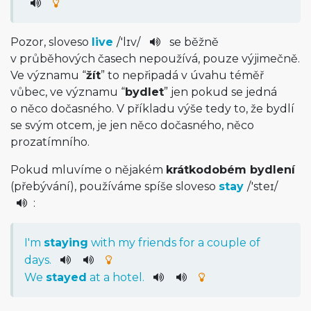
Pozor, sloveso
live
/
'lɪv
/
se běžně
v průběhových časech nepoužívá, pouze výjimečně.
Ve významu “
žít
” to nepřipadá v úvahu téměř
vůbec, ve významu “
bydlet
” jen pokud se jedná
o něco dočasného. V příkladu výše tedy to, že bydlí
se svým otcem, je jen něco dočasného, něco
prozatímního.
Pokud mluvíme o nějakém
krátkodobém bydlení
(přebývání), používáme spíše sloveso
stay
/
'steɪ
/
:
I
'm
staying
with
my
friends
for
a
couple
of
days
.
We
stayed
at
a
hotel
.