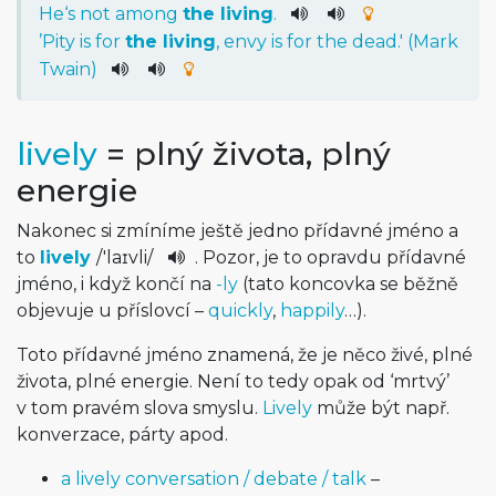
He
‘s
not
among
the
living
.
’
Pity
is
for
the
living
,
envy
is
for
the
dead
.' (Mark
Twain)
lively
= plný života, plný
energie
Nakonec si zmíníme ještě jedno přídavné jméno a
to
lively
/
'laɪvli
/
. Pozor, je to opravdu přídavné
jméno, i když končí na
-ly
(tato koncovka se běžně
objevuje u příslovcí –
quickly
,
happily
…).
Toto přídavné jméno znamená, že je něco živé, plné
života, plné energie. Není to tedy opak od ‘mrtvý’
v tom pravém slova smyslu.
Lively
může být např.
konverzace, párty apod.
a lively conversation / debate / talk
–