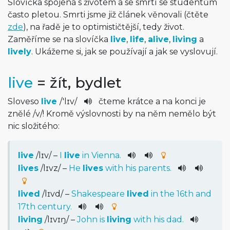
Slovíčka spojená s životem a se smrtí se studentům
často pletou. Smrti jsme již článek věnovali (čtěte
zde
), na řadě je to optimističtější, tedy život.
Zaměříme se na slovíčka
live
,
life
,
alive
,
living
a
lively
. Ukážeme si, jak se používají a jak se vyslovují.
live
= žít, bydlet
Sloveso
live
/
'lɪv
/
čteme krátce a na konci je
znělé
/
v
/
! Kromě výslovnosti by na něm nemělo být
nic složitého:
live
/
lɪv
/
–
I
live
in
Vienna
.
lives
/
lɪvz
/
–
He
lives
with
his
parents
.
lived
/
lɪvd
/
–
Shakespeare
lived
in
the
16th
and
17th
century
.
living
/
lɪvɪŋ
/
–
John
is
living
with
his
dad
.