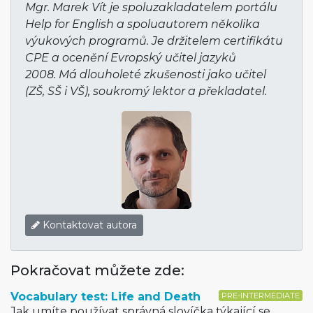
Mgr. Marek Vít je spoluzakladatelem portálu
Help for English a spoluautorem několika
výukových programů. Je držitelem certifikátu
CPE a ocenění Evropský učitel jazyků
2008. Má dlouholeté zkušenosti jako učitel
(ZŠ, SŠ i VŠ), soukromý lektor a překladatel.
Kontaktovat autora
Pokračovat můžete zde:
Vocabulary test: Life and Death
PRE-INTERMEDIATE
Jak umíte používat správná slovíčka týkající se