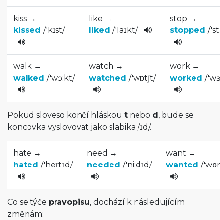
kiss →
like →
stop →
kissed
/
'kɪst
/
liked
/
'laɪkt
/
stopped
/
's
walk →
watch →
work →
walked
/
'wɔ:kt
/
watched
/
'wɒtʃt
/­
worked
/
'wɜ
Pokud sloveso končí hláskou
t
nebo
d
, bude se
koncovka vyslovovat jako slabika
/
ɪd
/
.
hate →
need →
want →
hated
/
'heɪtɪd
/­
needed
/
'ni:dɪd
/­
wanted
/
'wɒ
Co se týče
pravopisu
, dochází k následujícím
změnám: