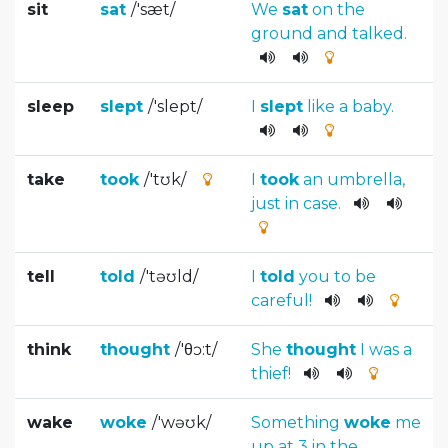
sit
sat
/
'sæt
/
We
sat
on
the
ground
and
talked
.
sleep
slept
/
'slept
/
I
slept
like
a
baby
.
take
took
/
'tʊk
/
I
took
an
umbrella
,
just
in
case
.
tell
told
/
'təʊld
/
I
told
you
to
be
careful
!
think
thought
/
'θɔ:t
/
She
thought
I
was
a
thief
!
wake
woke
/
'wəʊk
/
Something
woke
me
up
at
3
in
the