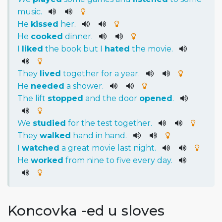
music
.
He
kissed
her
.
He
cooked
dinner
.
I
liked
the
book
but
I
hated
the
movie
.
They
lived
together
for
a
year
.
He
needed
a
shower
.
The
lift
stopped
and
the
door
opened
.
We
studied
for
the
test
together
.
They
walked
hand
in
hand
.
I
watched
a
great
movie
last
night
.
He
worked
from
nine
to
five
every
day
.
Koncovka -ed u sloves