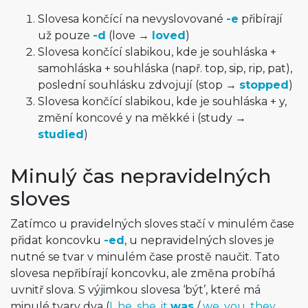
Slovesa končící na nevyslovované
-e
přibírají
už pouze
-d
(love →
loved
)
Slovesa končící slabikou, kde je souhláska +
samohláska + souhláska (např. top, sip, rip, pat),
poslední souhlásku zdvojují (stop →
stopped
)
Slovesa končící slabikou, kde je souhláska + y,
změní koncové y na měkké i (study →
studied
)
Minulý čas nepravidelných
sloves
Zatímco u pravidelných sloves stačí v minulém čase
přidat koncovku
-ed
, u nepravidelných sloves je
nutné se tvar v minulém čase prostě naučit. Tato
slovesa nepřibírají koncovku, ale změna probíhá
uvnitř slova. S výjimkou slovesa ‘být’, které má
minulé tvary dva (
I, he, she, it
was
/
we, you, they