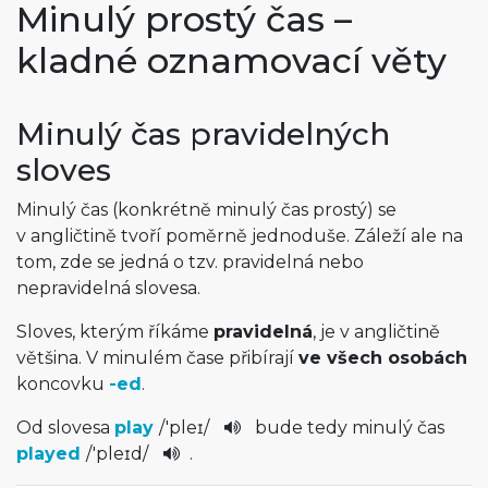
Minulý prostý čas –
kladné oznamovací věty
Minulý čas pravidelných
sloves
Minulý čas (konkrétně minulý čas prostý) se
v angličtině tvoří poměrně jednoduše. Záleží ale na
tom, zde se jedná o tzv. pravidelná nebo
nepravidelná slovesa.
Sloves, kterým říkáme
pravidelná
, je v angličtině
většina. V minulém čase přibírají
ve všech osobách
koncovku
-ed
.
Od slovesa
play
/
'pleɪ
/
bude tedy minulý čas
played
/
'pleɪd
/
.