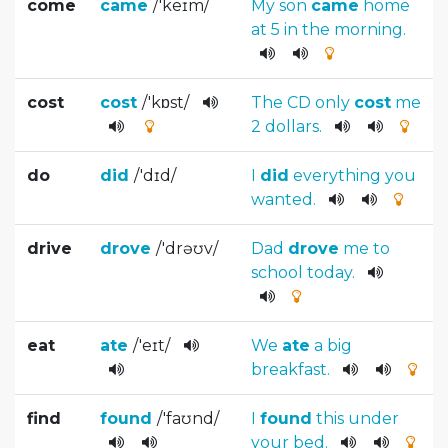
come
came
/
'keɪm
/
My
son
came
home
at
5
in
the
morning
.
cost
cost
/
'kɒst
/
The
CD
only
cost
me
2
dollars
.
do
did
/
'dɪd
/
I
did
everything
you
wanted
.
drive
drove
/
'drəʊv
/
Dad
drove
me
to
school
today
.
eat
ate
/
'eɪt
/
We
ate
a
big
breakfast
.
find
found
/
'faʊnd
/
I
found
this
under
your
bed
.