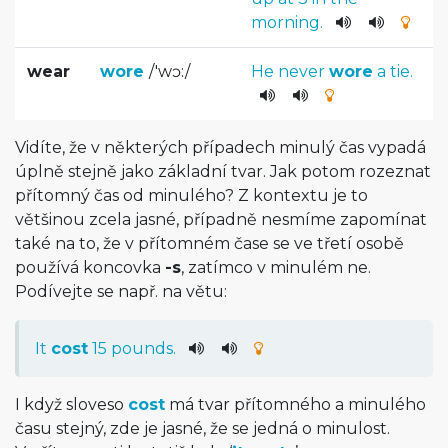
morning
.
wear
wore
/
'wɔ:
/
He
never
wore
a
tie
.
Vidíte, že v některých případech minulý čas vypadá
úplně stejně jako základní tvar. Jak potom rozeznat
přítomný čas od minulého? Z kontextu je to
většinou zcela jasné, případně nesmíme zapomínat
také na to, že v přítomném čase se ve třetí osobě
používá koncovka
-s
, zatímco v minulém ne.
Podívejte se např. na větu:
It
cost
15
pounds
.
I když sloveso
cost
má tvar přítomného a minulého
času stejný, zde je jasné, že se jedná o minulost.