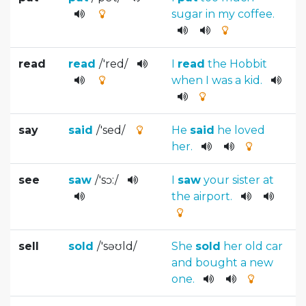
sugar
in
my
coffee
.
read
read
/
'red
/
I
read
the
Hobbit
when
I
was
a
kid
.
say
said
/
'sed
/
He
said
he
loved
her
.
see
saw
/
'sɔ:
/
I
saw
your
sister
at
the
airport
.
sell
sold
/
'səʊld
/
She
sold
her
old
car
and
bought
a
new
one
.