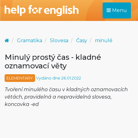
Menu
Gramatika
Slovesa
Časy
minulé
Minulý prostý čas - kladné
oznamovací věty
ELEMENTARY
Vydáno dne 26.01.2022
Tvoření minulého času v kladných oznamovacích
větách, pravidelná a nepravidelná slovesa,
koncovka -ed