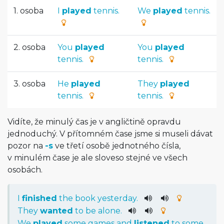
1. osoba
I
played
tennis.
We
played
tennis.
2. osoba
You
played
You
played
tennis.
tennis.
3. osoba
He
played
They
played
tennis.
tennis.
Vidíte, že minulý čas je v angličtině opravdu
jednoduchý. V přítomném čase jsme si museli dávat
pozor na
-s
ve třetí osobě jednotného čísla,
v minulém čase je ale sloveso stejné ve všech
osobách.
I
finished
the
book
yesterday
.
They
wanted
to
be
alone
.
We
played
some
games
and
listened
to
some