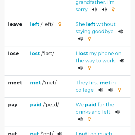
grandfather
.
I
'm
sorry
.
leave
left
/
'left
/
She
left
without
saying
goodbye
.
lose
lost
/
'lɒst
/
I
lost
my
phone
on
the
way
to
work
.
meet
met
/
'met
/
They
first
met
in
college
.
pay
paid
/
'peɪd
/
We
paid
for
the
drinks
and
left
.
put
put
/
'pʊt
/
I
put
too
much