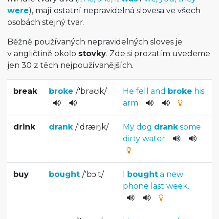
were
), mají ostatní nepravidelná slovesa ve všech
osobách stejný tvar.
Běžně používaných nepravidelných sloves je
v angličtině okolo
stovky
. Zde si prozatím uvedeme
jen 30 z těch nejpoužívanějších.
break
broke
/
'brəʊk
/
He
fell
and
broke
his
arm
.
drink
drank
/
'dræŋk
/
My
dog
drank
some
dirty
water
.
buy
bought
/
'bɔ:t
/
I
bought
a
new
phone
last
week
.