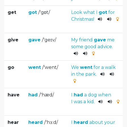
get
got
/
'gɒt
/
Look
what
I
got
for
Christmas
!
give
gave
/
'geɪv
/
My
friend
gave
me
some
good
advice
.
go
went
/
'went
/
We
went
for
a
walk
in
the
park
.
have
had
/
'hæd
/
I
had
a
dog
when
I
was
a
kid
.
hear
heard
/
'hɜ:d
/
I
heard
about
your