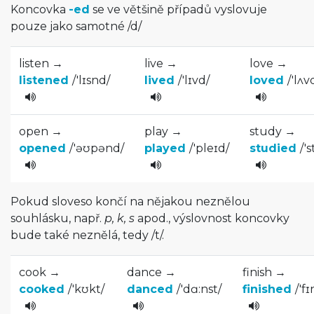
Koncovka
-ed
se ve většině případů vyslovuje
pouze jako samotné
/
d
/
listen →
live →
love →
listened
/
'lɪsnd
/
lived
/
'lɪvd
/
loved
/
'lʌv
open →
play →
study →
opened
/
'əʊpənd
/­
played
/
'pleɪd
/
studied
/
'
Pokud sloveso končí na nějakou neznělou
souhlásku, např.
p, k, s
apod., výslovnost koncovky
bude také neznělá, tedy
/
t
/
.
cook →
dance →
finish →
cooked
/
'kʊkt
/
danced
/
'dɑ:ns­t
/
finished
/
'fɪ