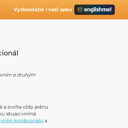
Vyzkoušejte i naši apku
cionál
prvním a druhým
ě a zvolte vždy jednu
u situaci vnímá.
rvním kondicionálu
a