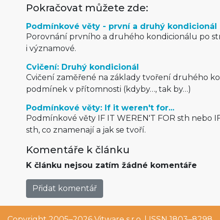
Pokračovat můžete zde:
Podmínkové věty - první a druhý kondicionál
Porovnání prvního a druhého kondicionálu po st
i významové.
Cvičení: Druhý kondicionál
Cvičení zaměřené na základy tvoření druhého ko
podmínek v přítomnosti (kdyby…, tak by…)
Podmínkové věty: If it weren't for...
Podmínkové věty IF IT WEREN'T FOR sth nebo 
sth, co znamenají a jak se tvoří.
Komentáře k článku
K článku nejsou zatím žádné komentáře
Přidat komentář
Copyright 2005–2026
Vitware s.r.o.
| ISSN 1803–8298