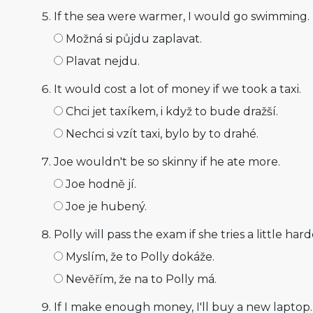
If the sea were warmer, I would go swimming.
Možná si půjdu zaplavat.
Plavat nejdu.
It would cost a lot of money if we took a taxi.
Chci jet taxíkem, i když to bude dražší.
Nechci si vzít taxi, bylo by to drahé.
Joe wouldn't be so skinny if he ate more.
Joe hodně jí.
Joe je hubený.
Polly will pass the exam if she tries a little hard
Myslím, že to Polly dokáže.
Nevěřím, že na to Polly má.
If I make enough money, I'll buy a new laptop.