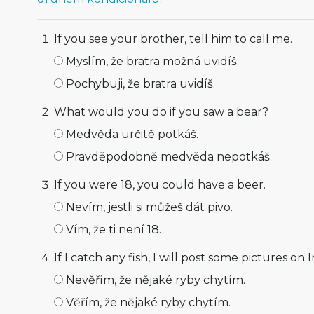
If you see your brother, tell him to call me.
Myslím, že bratra možná uvidíš.
Pochybuji, že bratra uvidíš.
What would you do if you saw a bear?
Medvěda určitě potkáš.
Pravděpodobně medvěda nepotkáš.
If you were 18, you could have a beer.
Nevím, jestli si můžeš dát pivo.
Vím, že ti není 18.
If I catch any fish, I will post some pictures on
Nevěřím, že nějaké ryby chytím.
Věřím, že nějaké ryby chytím.