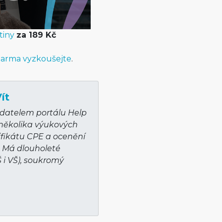
tiny
za 189 Kč
arma vyzkoušejte
.
ít
adatelem portálu Help
 několika výukových
ifikátu CPE a ocenění
. Má dlouholeté
Š i VŠ), soukromý