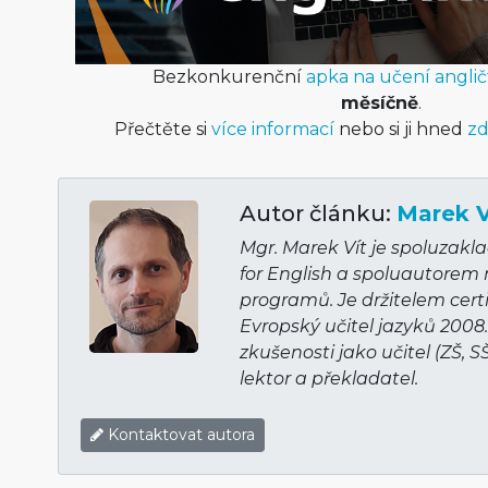
Bezkonkurenční
apka na učení anglič
měsíčně
.
Přečtěte si
více informací
nebo si ji hned
zd
Autor článku:
Marek V
Mgr. Marek Vít je spoluzakl
for English a spoluautorem
programů. Je držitelem cert
Evropský učitel jazyků 2008
zkušenosti jako učitel (ZŠ, S
lektor a překladatel.
Kontaktovat autora