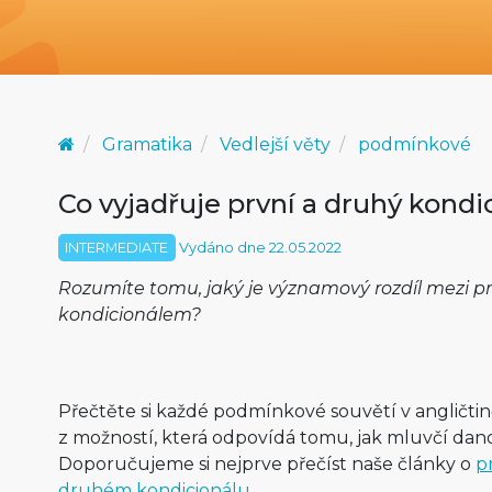
Gramatika
Vedlejší věty
podmínkové
Co vyjadřuje první a druhý kondi
INTERMEDIATE
Vydáno dne 22.05.2022
Rozumíte tomu, jaký je významový rozdíl mezi 
kondicionálem?
Přečtěte si každé podmínkové souvětí v angličtin
z možností, která odpovídá tomu, jak mluvčí dano
Doporučujeme si nejprve přečíst naše články o
p
druhém kondicionálu
.