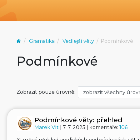
Gramatika
Vedlejší věty
Podmínkové
Podmínkové
Zobrazit pouze úrovně:
Podmínkové věty: přehled
Marek Vít
| 7. 7. 2025 | komentáře:
106
Stručný přehled anglických podmínkových vět, 