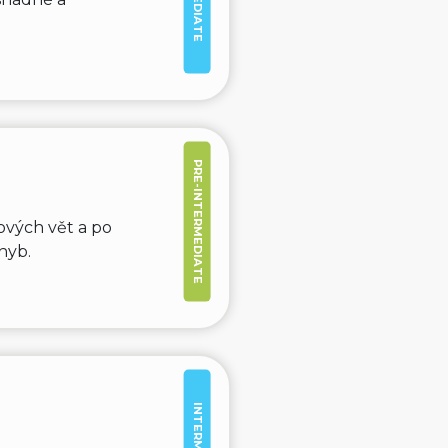
PRE-INTERMEDIATE
ových vět a po
hyb.