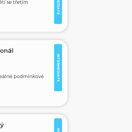
INTERMEDIATE
ětí se třetím
ionál
INTERMEDIATE
nereálné podmínkové
hý