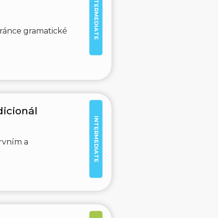
INTERMEDIATE
tránce gramatické
dicionál
INTERMEDIATE
rvním a