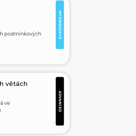
INTERMEDIATE
ých podmínkových
h větách
ADVANCED
vá ve
.