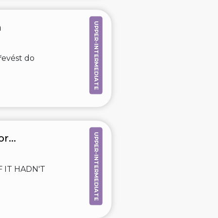
UPPER-INTERMEDIATE
h
řevést do
UPPER-INTERMEDIATE
r...
F IT HADN'T