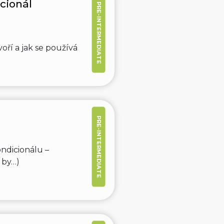
cionál
PRE-INTERMEDIATE
voří a jak se používá
PRE-INTERMEDIATE
ndicionálu –
 by…)