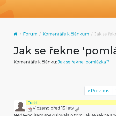
Fórum
Komentáře k článkům
Jak se řek
Jak se řekne 'poml
Komentáře k článku:
Jak se řekne 'pomlázka'?
« Previous
Freki
Vloženo před 15 lety
Nedávno jsem spekulovala o tom, jak se řekne ang