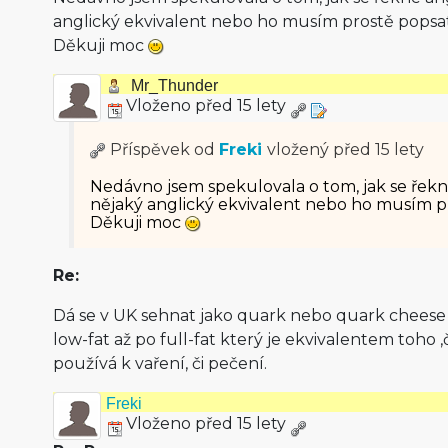
anglický ekvivalent nebo ho musím prostě popsa
Děkuji moc
Mr_Thunder
Vloženo před 15 lety
Příspěvek od
Freki
vložený
před 15 lety
Nedávno jsem spekulovala o tom, jak se řekn
nějaký anglický ekvivalent nebo ho musím p
Děkuji moc
Re:
Dá se v UK sehnat jako quark nebo quark cheese 
low-fat až po full-fat který je ekvivalentem toho ‚
používá k vaření, či pečení.
Freki
Vloženo před 15 lety