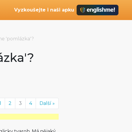
Vyzkoušejte i naši apku
ne 'pomlázka'?
ázka'?
1
2
3
4
Další »
licky tvaroh. Má nějaký