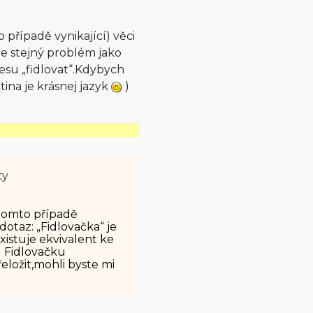
případě vynikající) věci
je stejný problém jako
vesu „fidlovat“.Kdybych
ina je krásnej jazyk
)
ty
tom­to případě
otaz: „Fidlovačka“ je
xistuje ekvivalent ke
l Fidlovačku
řeložit,mohli byste mi