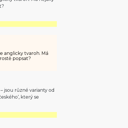
t?
e anglicky tvaroh. Má
rostě popsat?
– jsou různé varianty od
českého‘, který se