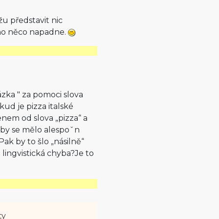
u představit nic
oho něco napadne.
zka " za pomoci slova
okud je pizza italské
enem od slova „pizza“ a
i by se mělo alespoˇn
ak by to šlo „násilně“
 lingvistická chyba?Je to
ty