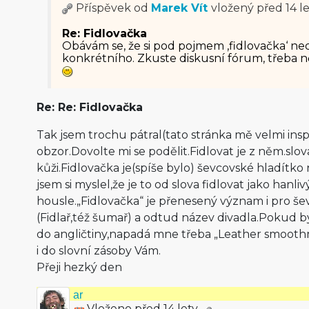
Příspěvek od
Marek Vít
vložený
před 14 l
Re: Fidlovačka
Obávám se, že si pod pojmem ‚fidlovačka‘ ne
konkrétního. Zkuste diskusní fórum, třeba
Re: Re: Fidlovačka
Tak jsem trochu pátral(tato stránka mě velmi inspiru
obzor.Dovolte mi se podělit.Fidlovat je z něm.slova
kůži.Fidlovačka je(spíše bylo) ševcovské hladítko 
jsem si myslel,že je to od slova fidlovat jako hanli
housle.„Fidlovačka“ je přenesený význam i pro še
(Fidlař,též šumař) a odtud název divadla.Pokud by
do angličtiny,napadá mne třeba „Leather smooth
i do slovní zásoby Vám.
Přeji hezký den
ar
Vloženo před 14 lety