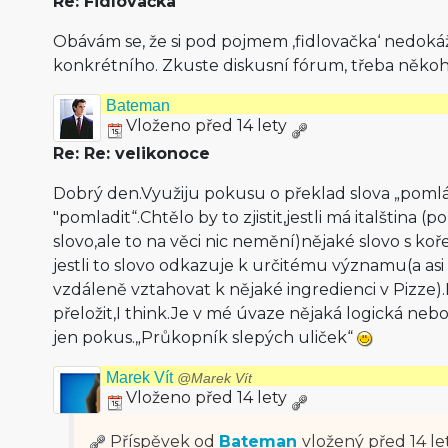
Re: Fidlovačka
Obávám se, že si pod pojmem ‚fidlovačka‘ nedokáž
konkrétního. Zkuste diskusní fórum, třeba něk
Bateman
Vloženo před 14 lety
Re: Re: velikonoce
Dobrý den.Využiju pokusu o překlad slova „pomlá
"pomladit“.Chtělo by to zjistit,jestli má italština (p
slovo,ale to na věci nic nemění)nějaké slovo s koř
jestli to slovo odkazuje k určitému významu(a as
vzdáleně vztahovat k nějaké ingredienci v Pizze).P
přeložit,I think.Je v mé úvaze nějaká logická nebo
jen pokus.„Průkopník slepých uliček“
Marek Vít
@Marek Vít
Vloženo před 14 lety
Příspěvek od
Bateman
vložený
před 14 le