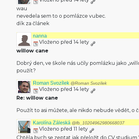
wau
nevedela sem to o pomlázce vubec.
dík za článek
nanna
Vloženo před 14 lety
willow cane
Dobrý den, ve škole nás učily pomlázku jako „wil
použít?
Roman Svozílek
@Roman Svozílek
Vloženo před 14 lety
Re: willow cane
Použít to asi můžete, ale nikdo nebude vědět, o
Karolína Záleská
@fb_10204962980668037
Vloženo před 11 lety
Chtěla bych se zeptat jak přeložit do CV studium 