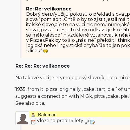
Re: Re: velikonoce
Dobrý den.Využiju pokusu o překlad slova „
slova "pomladit“.Chtělo by to zjistit,jestli má 
italské slovo,ale to na věci nic nemění)nějak
slova „pizza“ a jestli to slovo odkazuje k urč
se mělo alespoˇn vzdáleně vztahovat k nějak
v Pizze).Pak by to šlo „násilně“ přeložit,I thi
logická nebo lingvistická chyba?Je to jen p
uliček“
Re: Re: Re: velikonoce
Na takové věci je etymologický slovník. Toto mi ř
1935, from It. pizza, originally „cake, tart, pie,“ of u
suggests a connection with M.Gk. pitta „cake, pie,“
See also pita.
Bateman
Vloženo před 14 lety