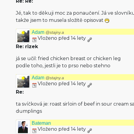
Re: Re:
Jé, tak to děkuji moc za ponaučení. Já ve slovník
takže jsem to musela složitě opisovat
Adam
@stajny.a
Vloženo před 14 lety
Re: rizek
já se učil: fried chicken breast or chicken leg
podle toho, jestli je to prso nebo stehno
Adam
@stajny.a
Vloženo před 14 lety
Re:
ta svíčková je: roast sirloin of beef in sour cream
dumplings
Bateman
Vloženo před 14 lety