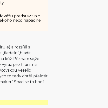
ety
dokážu představit nic
 někoho něco napadne.
je) a rozšířil si
 „fiedeln“,hladit
na kůži.Přiznám se,že
vý výraz pro hraní na
vcovskou veselici
ch to tedy chtěl přeložit
maker“.Snad se to hodí