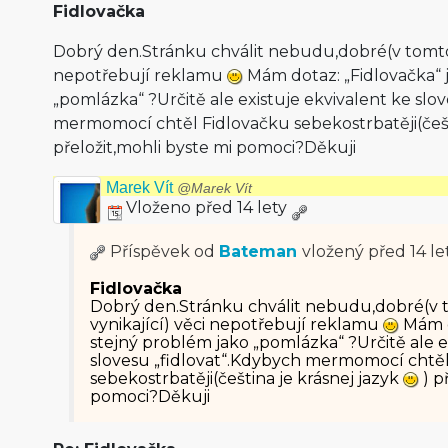
Fidlovačka
Dobrý den.Stránku chválit nebudu,dobré(v tom­to 
nepotřebují reklamu
Mám dotaz: „Fidlovačka“ 
„pomlázka“ ?Určitě ale existuje ekvivalent ke slo
mermomocí chtěl Fidlovačku sebekostrbatě­ji(češt
přeložit,mohli byste mi pomoci?Děkuji
Marek Vít
@Marek Vít
Vloženo před 14 lety
Příspěvek od
Bateman
vložený
před 14 le
Fidlovačka
Dobrý den.Stránku chválit nebudu,dobré(v 
vynikající) věci nepotřebují reklamu
Mám d
stejný problém jako „pomlázka“ ?Určitě ale e
slovesu „fidlovat“.Kdybych mermomocí chtě
sebekostrbatě­ji(čeština je krásnej jazyk
) p
pomoci?Děkuji