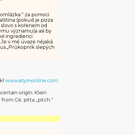
pomlázka " za pomoci
italština (pokud je pizza
é slovo s kořenem od
itému významu(a asi by
é ingredienci
nk.Je v mé úvaze nějaká
okus.„Průkopník slepých
ekl
www.etymonline.com
:
ncertain origin. Klein
 from Gk. pitta „pitch.“