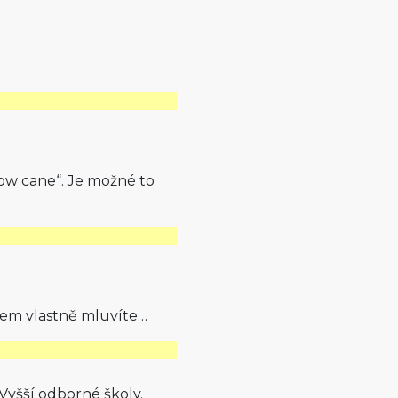
low cane“. Je možné to
 čem vlastně mluvíte…
Vyšší odborné školy.