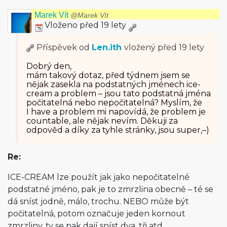
Marek Vít
@Marek Vít
Vloženo před 19 lety
Příspěvek od
Len.ith
vložený
před 19 lety
Dobrý den,
mám takový dotaz, před týdnem jsem se
nějak zasekla na podstatných jménech ice-
cream a problem – jsou tato podstatná jména
počitatelná nebo nepočitatelná? Myslím, že
I have a problem mi napovídá, že problem je
countable, ale nějak nevím. Děkuji za
odpověd a díky za tyhle stránky, jsou super,–)
Re:
ICE-CREAM lze použít jak jako nepočitatelné
podstatné jméno, pak je to zmrzlina obecně – té se
dá sníst jodně, málo, trochu. NEBO může být
počitatelná, potom označuje jeden kornout
zmrzliny, ty se pak dají sníst dva, tři atd…