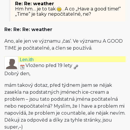
Re: Re: weather
Hm hm… je to tak
. A co „Have a good time!“
„Time“ je taky nepočitatelné, ne?
Re: Re: Re: weather
Ano, ale jen ve významu ‚čas‘. Ve významu A GOOD
TIME je počitatelné, a člen se používá.
Len.ith
Vloženo před 19 lety
Dobrý den,
mám takový dotaz, před týdnem jsem se nějak
zasekla na podstatných jménech ice-cream a
problem – jsou tato podstatná jména počitatelná
nebo nepočitatelná? Myslím, že I have a problem mi
napovídá, že problem je countable, ale nějak nevím.
Děkuji za odpověd a díky za tyhle stránky, jsou
super,–)