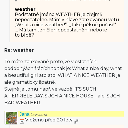
weather
Podstatné jméno WEATHER je zřejmě
nepočitatelné. Mám v hlavě zafixovanou větu
„What a nice weather!“=„Jaké pěkné počasí!“
… Má tam ten člen opodstatnění nebo je
to blbě?
Re: weather
To máte zafixované proto, že v ostatních
podobnýách frázích to tak je: What a nice day, what
a beautiful girl atd atd. WHAT A NICE WEATHER je
ale gramaticky špatně.
Stejně je tomu např. ve vazbě IT'S SUCH
A TERRIBLE DAY, SUCH A NICE HOUSE… ale: SUCH
BAD WEATHER.
Jana
@e-Jana
Vloženo před 20 lety