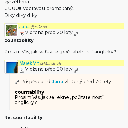
vysvětlena.
ÚÚÚÚ!!! Vopravdu promakaný…
Díky díky díky
Jana
@e-Jana
Vloženo před 20 lety
countability
Prosím Vás, jak se řekne „počitatelnost“ anglicky?
Marek Vít
@Marek Vít
Vloženo před 20 lety
Příspěvek od
Jana
vložený
před 20 lety
countability
Prosím Vás, jak se řekne „počitatelnost“
anglicky?
Re: countability