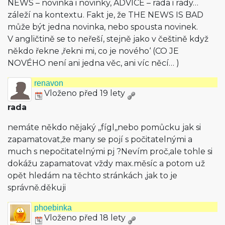
NEWS – novinka i novinky, ADVICE – rada i rady…
záleží na kontextu. Fakt je, že THE NEWS IS BAD
může být jedna novinka, nebo spousta novinek.
V angličtině se to neřeší, stejně jako v češtině když
někdo řekne ‚řekni mi, co je nového‘ (CO JE
NOVÉHO není ani jedna věc, ani víc něcí… )
renavon
Vloženo před 19 lety
rada
nemáte někdo nějaký ,,fígl,,nebo pomůcku jak si
zapamatovat,že many se pojí s počitatelnými a
much s nepočitatelnými pj ?Nevím proč,ale tohle si
dokážu zapamatovat vždy max.měsíc a potom už
opět hledám na těchto stránkách ,jak to je
správně.děkuji
phoebinka
Vloženo před 18 lety