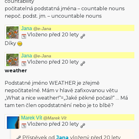
countability
počitatelná podstatná jména – countable nouns
nepoč. podst. jm. – uncountable nouns
Jana
@e-Jana
Vloženo před 20 lety
Díky
Jana
@e-Jana
Vloženo před 20 lety
weather
Podstatné jméno WEATHER je zřejmě
nepočitatelné. Mám v hlavě zafixovanou větu
„What a nice weather!“=„Jaké pěkné počasí!“ … Má
tam ten člen opodstatnění nebo je to blbě?
Marek Vít
@Marek Vít
Vloženo před 20 lety
Příspěvek od
Jana
vložený
před 20 lety