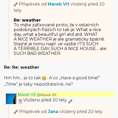
Příspěvek od
Marek Vít
vložený
před 20
lety
Re: weather
To máte zafixované proto, že v ostatních
podobnýách frázích to tak je: What a nice
day, what a beautiful girl atd atd. WHAT
A NICE WEATHER je ale gramaticky špatně.
Stejně je tomu např. ve vazbě IT'S SUCH
A TERRIBLE DAY, SUCH A NICE HOUSE… ale:
SUCH BAD WEATHER.
Re: Re: weather
Hm hm… je to tak
. A co „Have a good time!“
„Time“ je taky nepočitatelné, ne?
Marek Vít
@Marek Vít
Vloženo před 20 lety
Příspěvek od
Jana
vložený
před 20 lety