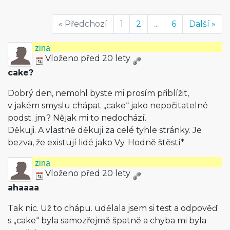
« Předchozí
1
2
...
6
Další »
zina
Vloženo před 20 lety
cake?
Dobrý den, nemohl byste mi prosím přiblížit,
v jakém smyslu chápat „cake“ jako nepočitatelné
podst. jm.? Nějak mi to nedochází.
Děkuji. A vlastně děkuji za celé tyhle stránky. Je
bezva, že existují lidé jako Vy. Hodně štěstí*
zina
Vloženo před 20 lety
ahaaaa
Tak nic. Už to chápu. udělala jsem si test a odpověď
s „cake“ byla samozřejmě špatně a chyba mi byla