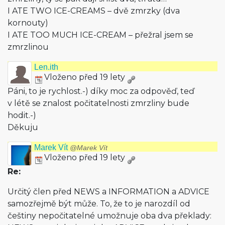
I ATE TWO ICE-CREAMS – dvě zmrzky (dva
kornouty)
I ATE TOO MUCH ICE-CREAM – přežral jsem se
zmrzlinou
Len.ith
Vloženo před 19 lety
Páni, to je rychlost.-) díky moc za odpověď, teď
v létě se znalost počitatelnosti zmrzliny bude
hodit.-)
Děkuju
Marek Vít
@Marek Vít
Vloženo před 19 lety
Re:
Určitý člen před NEWS a INFORMATION a ADVICE
samozřejmě být může. To, že to je narozdíl od
češtiny nepočitatelné umožnuje oba dva překlady: