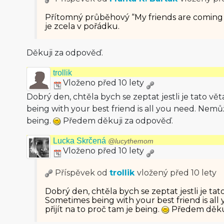
Přítomný průběhový “My friends are coming t
je zcela v pořádku.
Děkuji za odpověď.
trollik
Vloženo před 10 lety
Dobrý den, chtěla bych se zeptat jestli je tato v
being with your best friend is all you need. Nemůž
being.
Předem děkuji za odpověď.
Lucka Skrčená
@lucythemom
Vloženo před 10 lety
Příspěvek od
trollik
vložený
před 10 lety
Dobrý den, chtěla bych se zeptat jestli je tat
Sometimes being with your best friend is al
přijít na to proč tam je being.
Předem děkuj