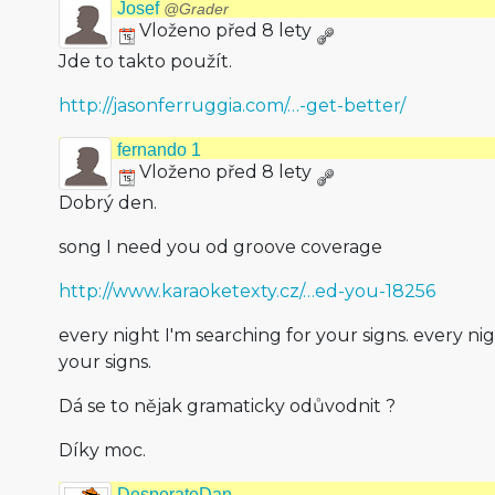
Josef
@Grader
Vloženo před 8 lety
Jde to takto použít.
http://jasonferruggia.com/…-get-better/
fernando 1
Vloženo před 8 lety
Dobrý den.
song I need you od groove coverage
http://www.karaoketexty.cz/…ed-you-18256
every night I'm searching for your signs. every nig
your signs.
Dá se to nějak gramaticky odůvodnit ?
Díky moc.
DesperateDan