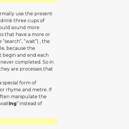
ormally use the present
I drink three cups of
 would sound more
bs that have a more or
 “search”, “wait”) , the
le, because the
at begin and end each
e never completed. So in
 they are processes that
a special form of
or rhyme and metre. If
 often manipulate the
wait
ing
” instead of