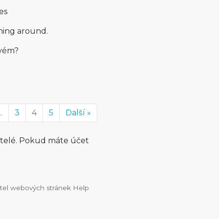
es
oming around.
ovém?
..
3
4
5
Další »
atelé. Pokud máte účet
vatel webových stránek Help