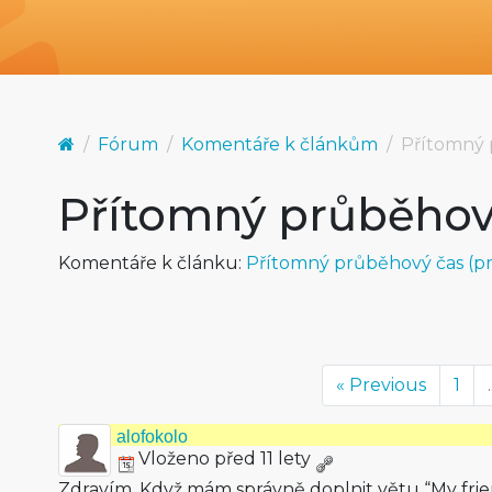
Fórum
Komentáře k článkům
Přítomný 
Přítomný průběhov
Komentáře k článku:
Přítomný průběhový čas (pro
« Previous
1
.
alofokolo
Vloženo před 11 lety
Zdravím. Když mám správně doplnit větu “My frie