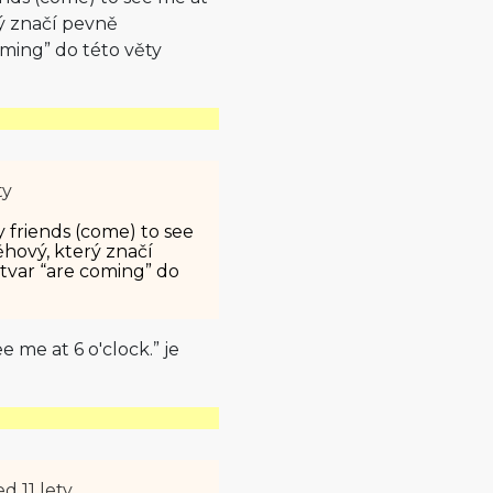
rý značí pevně
ming” do této věty
ty
 friends (come) to see
ěhový, který značí
var “are coming” do
 me at 6 o'clock.” je
d 11 lety