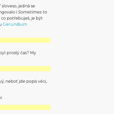
 sloveso, jedná se
ngovalo i
Sometimes to
, co potřebuješ, je být
ku
Gerundium
byl prostý čas? My
, neboť jde popis věci,
r.