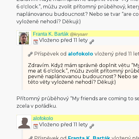
6 o'clock.”, můžu zvolit přítomný průběhový, kte
naplánovanou budoucnost? Nebo se tvar “are co
vyloženě nehodí? Děkuji:)
Franta K. Barták
@krysarr
Vloženo před 11 lety
Příspěvek od
alofokolo
vložený
před 11 le
Zdravím. Když mám správně doplnit větu “My
me at 6 o'clock.”, můžu zvolit přítomný průb
pevně naplánovanou budoucnost? Nebo se t
této věty vyloženě nehodí? Děkuji:)
Přítomný průběhový “My friends are coming to see
zcela v pořádku.
alofokolo
Vloženo před 11 lety
Příspěvek od
Franta K. Barták
vložený
pře