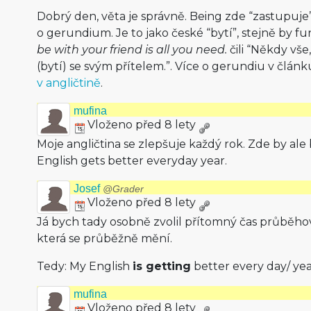
Dobrý den, věta je správně. Being zde “zastupuje”
o gerundium. Je to jako české “bytí”, stejně by fu
be with your friend is all you need.
čili “Někdy vše
(bytí) se svým přítelem.”. Více o gerundiu v člán
v angličtině
.
mufina
Vloženo před 8 lety
Moje angličtina se zlepšuje každý rok. Zde by ale 
English gets better everyday year.
Josef
@Grader
Vloženo před 8 lety
Já bych tady osobně zvolil přítomný čas průběhový
která se průběžně mění.
Tedy: My English
is getting
better every day/ yea
mufina
Vloženo před 8 lety