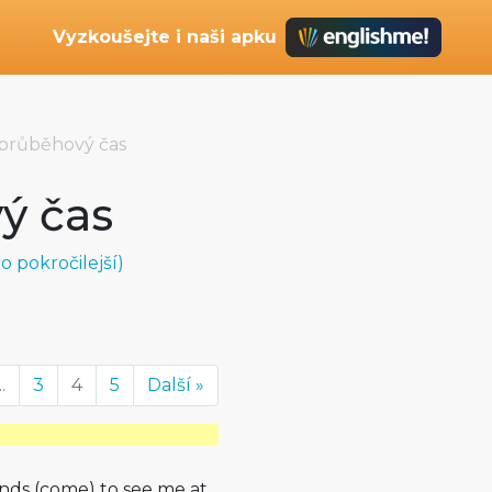
Vyzkoušejte i naši apku
průběhový čas
ý čas
 pokročilejší)
..
3
4
5
Další »
nds (come) to see me at