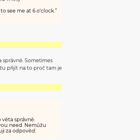
o see me at 6 o'clock.”
ěta správně. Sometimes
u přijít na to proč tam je
o věta správně.
l you need. Nemůžu
i za odpověď.