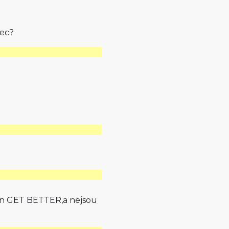
bec?
i jen GET BETTER,a nejsou