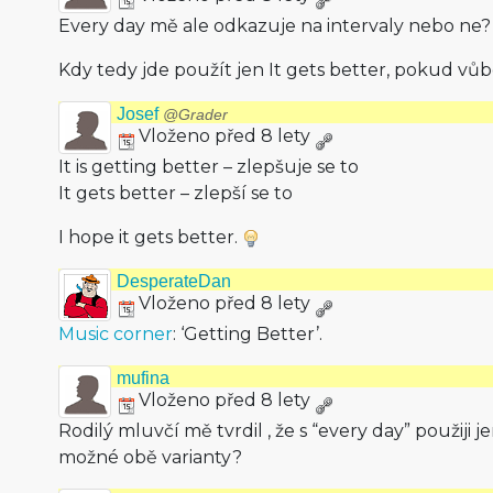
Every day mě ale odkazuje na intervaly nebo ne?
Kdy tedy jde použít jen It gets better, pokud vů
Josef
@Grader
Vloženo před 8 lety
It is getting better – zlepšuje se to
It gets better – zlepší se to
I hope it gets better.
DesperateDan
Vloženo před 8 lety
Music corner
: ‘Getting Better’.
mufina
Vloženo před 8 lety
Rodilý mluvčí mě tvrdil , že s “every day” použij
možné obě varianty?