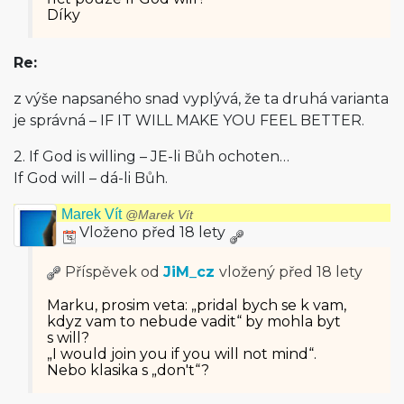
Díky
Re:
z výše napsaného snad vyplývá, že ta druhá varianta
je správná – IF IT WILL MAKE YOU FEEL BETTER.
2. If God is willing – JE-li Bůh ochoten…
If God will – dá-li Bůh.
Marek Vít
@Marek Vít
Vloženo před 18 lety
Příspěvek od
JiM_cz
vložený
před 18 lety
Marku, prosim veta: „pridal bych se k vam,
kdyz vam to nebude vadit“ by mohla byt
s will?
„I would join you if you will not mind“.
Nebo klasika s „don't“?