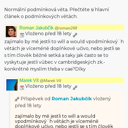
Normální podmínková věta. Přečtěte si hlavní
článek o podmínkových větách.
Roman Jakubčík
@roman298
Vloženo před 18 lety
zajímalo by mě jestli to will a would vpodmínkový¨h
větách je víceméně doplňkové učivo, nebo jestli se
s tím člověk běžně setká a taky jak často se to
vyskytuje jestli vůbec v cambridgeských zk.-
konkrétně myslím třeba v cae?Díky
Marek Vít
@Marek Vít
Vloženo před 18 lety
Příspěvek od
Roman Jakubčík
vložený
před 18 lety
zajímalo by mě jestli to will a would
vpodmínkový¨h větách je víceméně
doplňkové učivo, nebo jestli se s tím člověk