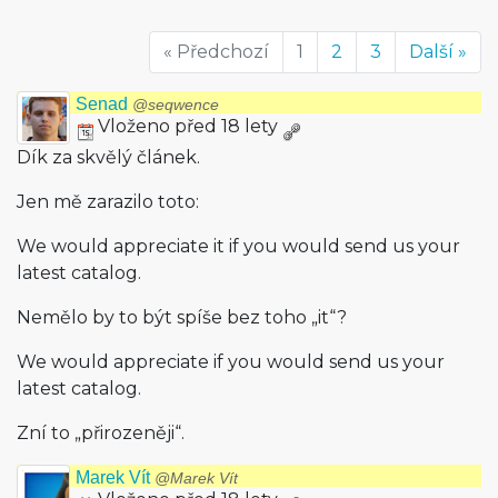
« Předchozí
1
2
3
Další »
Senad
@seqwence
Vloženo před 18 lety
Dík za skvělý článek.
Jen mě zarazilo toto:
We would appreciate it if you would send us your
latest catalog.
Nemělo by to být spíše bez toho „it“?
We would appreciate if you would send us your
latest catalog.
Zní to „přirozeněji“.
Marek Vít
@Marek Vít