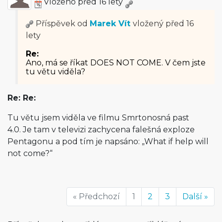
Vloženo před 16 lety
Příspěvek od
Marek Vít
vložený
před 16
lety
Re:
Ano, má se říkat DOES NOT COME. V čem jste
tu větu viděla?
Re: Re:
Tu větu jsem viděla ve filmu Smrtonosná past
4.0. Je tam v televizi zachycena falešná exploze
Pentagonu a pod tím je napsáno: „What if help will
not come?“
« Předchozí
1
2
3
Další »