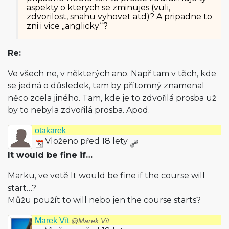
aspekty o kterych se zminujes (vuli,
zdvorilost, snahu vyhovet atd)? A pripadne to
zni i vice „anglicky“?
Re:
Ve všech ne, v některých ano. Např tam v těch, kde
se jedná o důsledek, tam by přítomný znamenal
něco zcela jiného. Tam, kde je to zdvořilá prosba už
by to nebyla zdvořilá prosba. Apod.
otakarek
Vloženo před 18 lety
It would be fine if…
Marku, ve vetě It would be fine if the course will
start…?
Můžu použít to will nebo jen the course starts?
Marek Vít
@Marek Vít