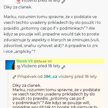
Vloženo před 18 lety
Diky za clanek.
Marku, rozumim tomu spravne, ze v podstate ve
vsech techto uvadeny prikladech by slo pouzit i to
pravidlo „pritomny cas po if v podminkach“? Ale
kdyz se pouzije will, pripadne would tak to proste
zduraznuje ty aspekty o kterych se zminujes (vuli,
zdvorilost, snahu vyhovet atd)? A pripadne to zni
i vice „anglicky“?
Marek Vít
@Marek Vít
Vloženo před 18 lety
Příspěvek od
JiM_cz
vložený
před 18 lety
Diky za clanek.
Marku, rozumim tomu spravne, ze v podstate
ve vsech techto uvadeny prikladech by slo
pouzit i to pravidlo „pritomny cas po if
v podminkach“? Ale kdyz se pouzije will,
pripadne would tak to proste zduraznuje ty