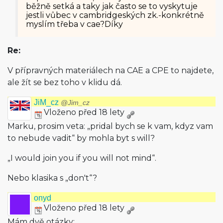
běžně setká a taky jak často se to vyskytuje
jestli vůbec v cambridgeských zk.-konkrétně
myslím třeba v cae?Díky
Re:
V přípravných materiálech na CAE a CPE to najdete,
ale žít se bez toho v klidu dá.
JiM_cz
@Jim_cz
Vloženo před 18 lety
Marku, prosim veta: „pridal bych se k vam, kdyz vam
to nebude vadit“ by mohla byt s will?
„I would join you if you will not mind“.
Nebo klasika s „don't“?
onyd
Vloženo před 18 lety
Mám dvě otázky: