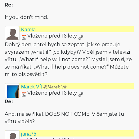
Re:
If you don't mind.
Karola
Vloženo před 16 lety
Dobrý den, chtěl bych se zeptat, jak se pracuje
s výrazem „what if“ (co kdyby)? Viděl jsem v televizi
větu: „What if help will not come?“ Myslel jsem si, že
se má říkat: „What if help does not come?“ Můžete
mi to pls osvětlit?
Marek Vít
@Marek Vít
Vloženo před 16 lety
Re:
Ano, má se říkat DOES NOT COME. V čem jste tu
větu viděla?
jana75