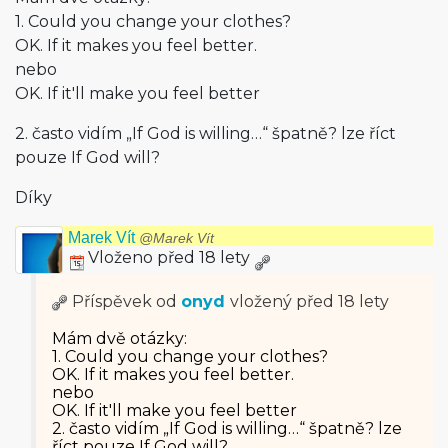
1. Could you change your clothes?
OK. If it makes you feel better.
nebo
OK. If it'll make you feel better
2. často vidím „If God is willing…“ špatně? lze říct
pouze If God will?
Díky
Marek Vít
@Marek Vít
Vloženo před 18 lety
Příspěvek od
onyd
vložený
před 18 lety
Mám dvě otázky:
1. Could you change your clothes?
OK. If it makes you feel better.
nebo
OK. If it'll make you feel better
2. často vidím „If God is willing…“ špatně? lze
říct pouze If God will?