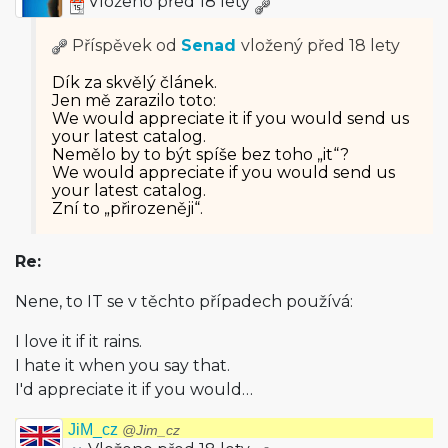
Vloženo před 18 lety
Příspěvek od
Senad
vložený
před 18 lety
Dík za skvělý článek.
Jen mě zarazilo toto:
We would appreciate it if you would send us
your latest catalog.
Nemělo by to být spíše bez toho „it“?
We would appreciate if you would send us
your latest catalog.
Zní to „přirozeněji“.
Re:
Nene, to IT se v těchto případech používá:
I love it if it rains.
I hate it when you say that.
I'd appreciate it if you would…
JiM_cz
@Jim_cz