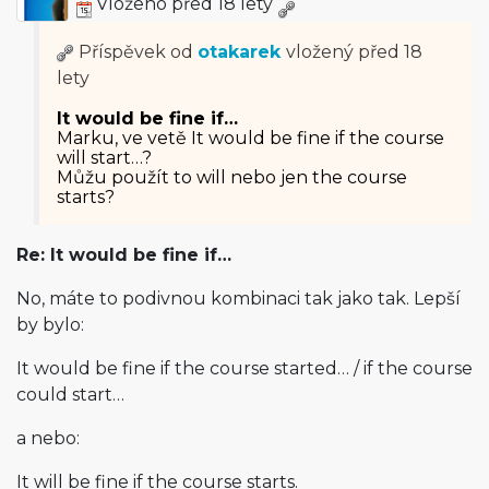
Vloženo před 18 lety
Příspěvek od
otakarek
vložený
před 18
lety
It would be fine if…
Marku, ve vetě It would be fine if the course
will start…?
Můžu použít to will nebo jen the course
starts?
Re: It would be fine if…
No, máte to podivnou kombinaci tak jako tak. Lepší
by bylo:
It would be fine if the course started… / if the course
could start…
a nebo:
It will be fine if the course starts.