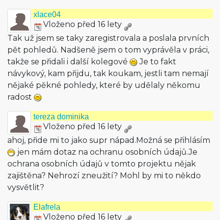
xlace04
Vloženo před 16 lety
Tak už jsem se taky zaregistrovala a poslala prvních
pět pohledů. Nadšeně jsem o tom vyprávěla v práci,
takže se přidali i další kolegové
Je to fakt
návykový, kam přijdu, tak koukam, jestli tam nemají
nějaké pěkné pohledy, které by udělaly někomu
radost
tereza dominika
Vloženo před 16 lety
ahoj, přide mi to jako supr nápad.Možná se přihlásím
jen mám dotaz na ochranu osobních údajů.Je
ochrana osobních údajů v tomto projektu nějak
zajištěna? Nehrozí zneužití? Mohl by mi to někdo
vysvětlit?
Elafrela
Vloženo před 16 lety