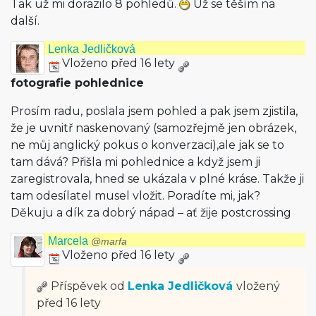
Tak už mi dorazilo 8 pohledů.
Už se těším na
další.
Lenka Jedličková
Vloženo před 16 lety
fotografie pohlednice
Prosím radu, poslala jsem pohled a pak jsem zjistila,
že je uvnitř naskenovaný (samozřejmě jen obrázek,
ne můj anglický pokus o konverzaci),ale jak se to
tam dává? Přišla mi pohlednice a když jsem ji
zaregistrovala, hned se ukázala v plné kráse. Takže ji
tam odesílatel musel vložit. Poradíte mi, jak?
Děkuju a dík za dobrý nápad – ať žije postcrossing
Marcela
@marfa
Vloženo před 16 lety
Příspěvek od
Lenka Jedličková
vložený
před 16 lety