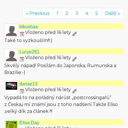
« Previous
1
2
3
4
5
Další »
kikushaa
Vloženo před 16 lety
Také to vyzkouším!!:)
Lucye261
Vloženo před 16 lety
Skvělý nápad! Posílám do Japonska, Rumunska a
Brazílie:-)
danae13
Vloženo před 16 lety
Vypadá to na pořádný nárůst „postcrossingařů“
z Česka,i mí známí jsou z toho nadšení.Takže Eliso
,velký dík za článek !!!
Elisa Day