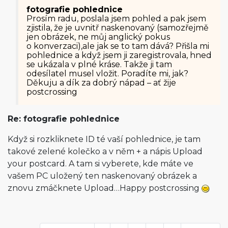
fotografie pohlednice
Prosím radu, poslala jsem pohled a pak jsem
zjistila, že je uvnitř naskenovaný (samozřejmě
jen obrázek, ne můj anglický pokus
o konverzaci),ale jak se to tam dává? Přišla mi
pohlednice a když jsem ji zaregistrovala, hned
se ukázala v plné kráse. Takže ji tam
odesílatel musel vložit. Poradíte mi, jak?
Děkuju a dík za dobrý nápad – ať žije
postcrossing
Re: fotografie pohlednice
Když si rozkliknete ID té vaší pohlednice, je tam
takové zelené kolečko a v něm + a nápis Upload
your postcard. A tam si vyberete, kde máte ve
vašem PC uložený ten naskenovaný obrázek a
znovu zmáčknete Upload…Happy postcrossing