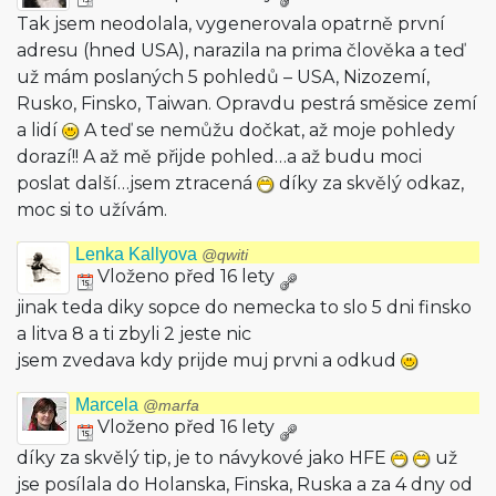
Tak jsem neodolala, vygenerovala opatrně první
adresu (hned USA), narazila na prima člověka a teď
už mám poslaných 5 pohledů – USA, Nizozemí,
Rusko, Finsko, Taiwan. Opravdu pestrá směsice zemí
a lidí
A teď se nemůžu dočkat, až moje pohledy
dorazí!! A až mě přijde pohled…a až budu moci
poslat další…jsem ztracená
díky za skvělý odkaz,
moc si to užívám.
Lenka Kallyova
@qwiti
Vloženo před 16 lety
jinak teda diky sopce do nemecka to slo 5 dni finsko
a litva 8 a ti zbyli 2 jeste nic
jsem zvedava kdy prijde muj prvni a odkud
Marcela
@marfa
Vloženo před 16 lety
díky za skvělý tip, je to návykové jako HFE
už
jse posílala do Holanska, Finska, Ruska a za 4 dny od