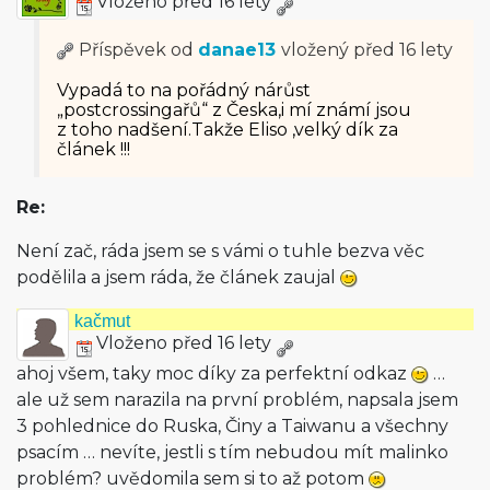
Vloženo před 16 lety
Příspěvek od
danae13
vložený
před 16 lety
Vypadá to na pořádný nárůst
„postcrossingařů“ z Česka,i mí známí jsou
z toho nadšení.Takže Eliso ,velký dík za
článek !!!
Re:
Není zač, ráda jsem se s vámi o tuhle bezva věc
podělila a jsem ráda, že článek zaujal
kačmut
Vloženo před 16 lety
ahoj všem, taky moc díky za perfektní odkaz
…
ale už sem narazila na první problém, napsala jsem
3 pohlednice do Ruska, Činy a Taiwanu a všechny
psacím … nevíte, jestli s tím nebudou mít malinko
problém? uvědomila sem si to až potom