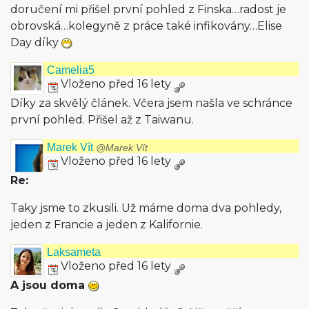
doručení mi přišel první pohled z Finska…radost je
obrovská…kolegyně z práce také infikovány…Elise
Day díky
Camelia5
Vloženo před 16 lety
Díky za skvělý článek. Včera jsem našla ve schránce
první pohled. Přišel až z Taiwanu.
Marek Vít
@Marek Vít
Vloženo před 16 lety
Re:
Taky jsme to zkusili. Už máme doma dva pohledy,
jeden z Francie a jeden z Kalifornie.
Laksameta
Vloženo před 16 lety
A jsou doma