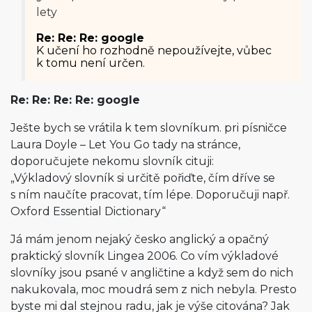
lety
Re: Re: Re: google
K učení ho rozhodně nepoužívejte, vůbec
k tomu není určen.
Re: Re: Re: Re: google
Ješte bych se vrátila k tem slovníkum. pri písničce
Laura Doyle – Let You Go tady na stránce,
doporučujete nekomu slovník cituji:
„Výkladový slovník si určitě pořiďte, čím dříve se
s ním naučíte pracovat, tím lépe. Doporučuji např.
Oxford Essential Dictionary“
Já mám jenom nejaký česko anglický a opačný
praktický slovník Lingea 2006. Co vím výkladové
slovníky jsou psané v angličtine a když sem do nich
nakukovala, moc moudrá sem z nich nebyla. Presto
byste mi dal stejnou radu, jak je výše citována? Jak