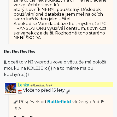
že je to článek s odkazy na online neplacené
verze těchto slovníků.
Starý slovník NEBYL použitelný. Důsledek
používání oné databáze jsem měl na očích
skoro každý den jako učitel.
A pokud se Vám databáze líbí, myslím, že PC
TRANSLATORu využívá i centrum, slovnik.cz,
skrivanek.cz a další. Rozhodně toho starého
NENÍ ŠKODA.
Re: Re: Re: Re:
jj, dceři to v NJ vyprodukovalo větu, že má položit
mouku na KOLEJE :c))) Na to máme malou
kuchyň :c)))
Lenka
@Lenka.Trek
Vloženo před 15 lety
Příspěvek od
Battlefield
vložený
před 15
lety