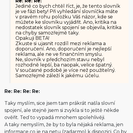
Re: Re: Re:
Jediné co bych chtěl říct, je, že tento slovník
je ve fázi bety! Při vyhledání slovníčka máte
v pravém rohu položku Váš názor, kde se
můžete ke slovníku vyjádřit. Ano, kritika na
nedostatek slovník spojení se objevila, kritika
na chyby samozřejmě taky.
Opakuji BETA!
Zkuste si ujasnit rozdíl mezi reklama a
doporučení. Ano, doporučení je nejlepší
reklama, ale ne ve finančním smyslu.
Ne, slovník v předchozím stavu nebyl
rozhodně lepší, ba naopak, velice špatný.
V současné podobě je více než použitelný.
Samozřejmě záleží k jakému účelu.
Re: Re: Re: Re:
Taky myslím, sice jsem tam prákrát našla slovní
spojení, ale stejně jsem si zvykla si to ještě někde
ověřit. Teď to vypadá mnohem spolehlivěji.
A taky nemyslím, že by to byla nějaká reklama, jen
informace co je na netu (zadarmo) k dispozici. Co by