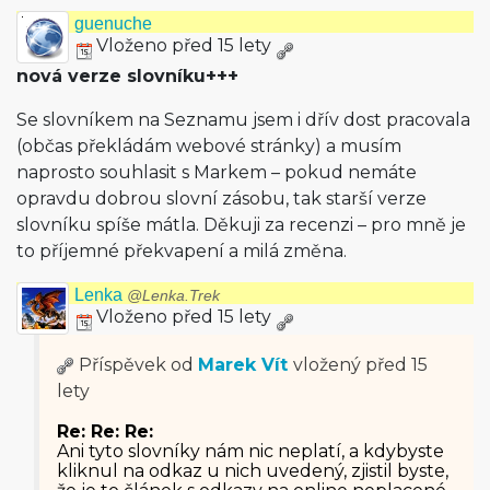
guenuche
Vloženo před 15 lety
nová verze slovníku+++
Se slovníkem na Seznamu jsem i dřív dost pracovala
(občas překládám webové stránky) a musím
naprosto souhlasit s Markem – pokud nemáte
opravdu dobrou slovní zásobu, tak starší verze
slovníku spíše mátla. Děkuji za recenzi – pro mně je
to příjemné překvapení a milá změna.
Lenka
@Lenka.Trek
Vloženo před 15 lety
Příspěvek od
Marek Vít
vložený
před 15
lety
Re: Re: Re:
Ani tyto slovníky nám nic neplatí, a kdybyste
kliknul na odkaz u nich uvedený, zjistil byste,