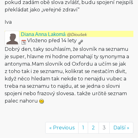
pokud zadám obě slova zvlášť, budu spojení nejspíš
překládat jako „veřejné zdraví“
Iva
Diana Anna Lakomá
@Dioušek
Vloženo před 14 lety
Dobrý den, taky souhlasím, že slovník na seznamu
je super, hlavne mi hodne pomahají ty synonyma a
antonyma..Mam slovník od Oxfordu a učím se jak
z toho tak i ze seznamu, kolikrat se nestačím divit,
když něco hledam tak nekde to nenajdu vubec a
treba na seznamu to najdu, at se jedna o slovni
spojeni nebo frazový slovesa.. takže určitě seznam
palec nahoru
« Previous
1
2
3
Další »