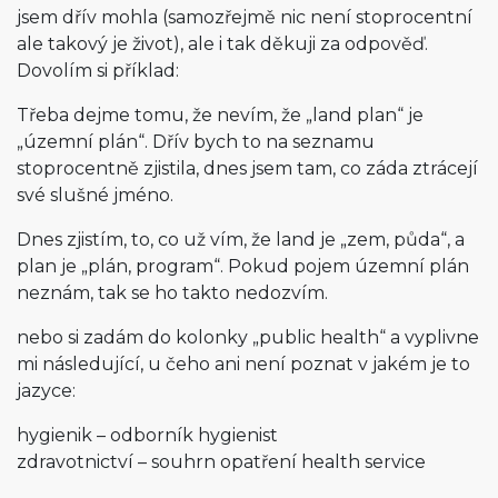
jsem dřív mohla (samozřejmě nic není stoprocentní
ale takový je život), ale i tak děkuji za odpověď.
Dovolím si příklad:
Třeba dejme tomu, že nevím, že „land plan“ je
„územní plán“. Dřív bych to na seznamu
stoprocentně zjistila, dnes jsem tam, co záda ztrácejí
své slušné jméno.
Dnes zjistím, to, co už vím, že land je „zem, půda“, a
plan je „plán, program“. Pokud pojem územní plán
neznám, tak se ho takto nedozvím.
nebo si zadám do kolonky „public health“ a vyplivne
mi následující, u čeho ani není poznat v jakém je to
jazyce:
hygienik – odborník hygienist
zdravotnictví – souhrn opatření health service