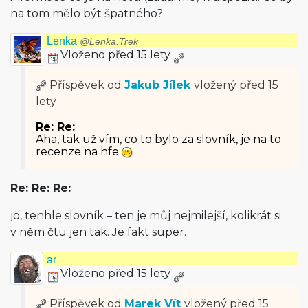
na tom mělo být špatného?
Lenka
@Lenka.Trek
Vloženo před 15 lety
Příspěvek od
Jakub Jílek
vložený
před 15
lety
Re: Re:
Aha, tak už vím, co to bylo za slovník, je na to
recenze na hfe
Re: Re: Re:
jo, tenhle slovník – ten je můj nejmilejší, kolikrát si
v něm čtu jen tak. Je fakt super.
ar
Vloženo před 15 lety
Příspěvek od
Marek Vít
vložený
před 15