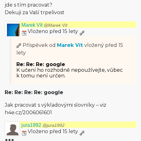
jde s tím pracovat?
Dekuji za Vaší trpelivost
Marek Vít
@Marek Vít
Vloženo před 15 lety
Příspěvek od
Marek Vít
vložený
před 15
lety
Re: Re: Re: google
K učení ho rozhodně nepoužívejte, vůbec
k tomu není určen.
Re: Re: Re: Re: google
Jak pracovat s výkladovými slovníky – viz
h4e.cz/2006061601
jura1992
@jura1992
Vloženo před 15 lety
+++