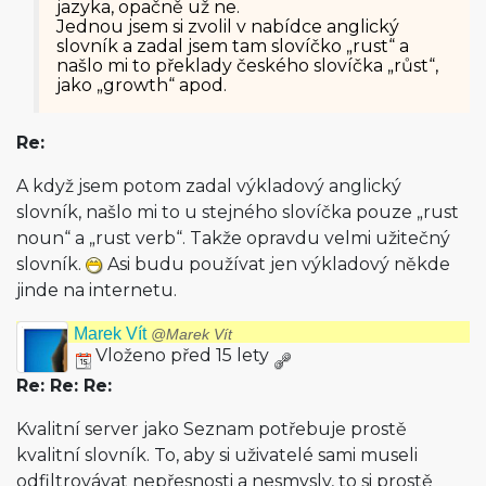
jazyka, opačně už ne.
Jednou jsem si zvolil v nabídce anglický
slovník a zadal jsem tam slovíčko „rust“ a
našlo mi to překlady českého slovíčka „růst“,
jako „growth“ apod.
Re:
A když jsem potom zadal výkladový anglický
slovník, našlo mi to u stejného slovíčka pouze „rust
noun“ a „rust verb“. Takže opravdu velmi užitečný
slovník.
Asi budu používat jen výkladový někde
jinde na internetu.
Marek Vít
@Marek Vít
Vloženo před 15 lety
Re: Re: Re:
Kvalitní server jako Seznam potřebuje prostě
kvalitní slovník. To, aby si uživatelé sami museli
odfiltrovávat nepřesnosti a nesmysly, to si prostě