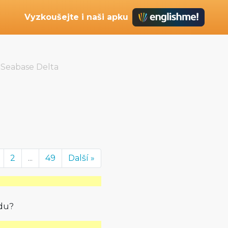
Vyzkoušejte i naši apku
Seabase Delta
2
...
49
Další »
ědu?