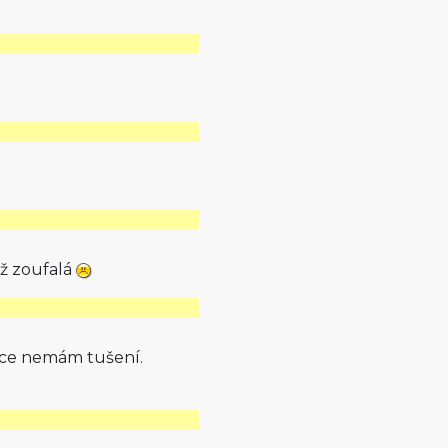
ž zoufalá
ačce nemám tušení.