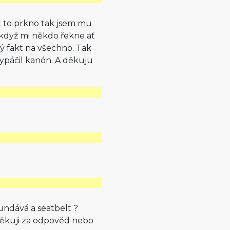
ít to prkno tak jsem mu
i když mi někdo řekne ať
ý fakt na všechno. Tak
ypáčil kanón. A děkuju
undává a seatbelt ?
, děkuji za odpověd nebo