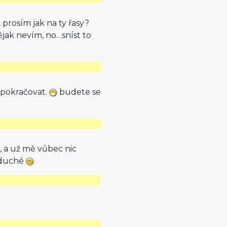
 prosím jak na ty řasy?
ějak nevím, no…sníst to
e pokračovat.
budete se
a, a už mě vůbec nic
oduché