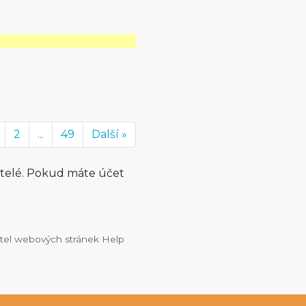
2
...
49
Další »
atelé. Pokud máte účet
vatel webových stránek Help