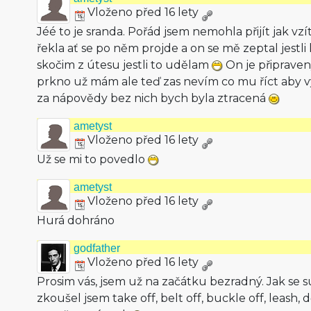
Vloženo před 16 lety
Jéé to je sranda. Pořád jsem nemohla přijít jak vz
řekla ať se po něm projde a on se mě zeptal jestl
skočim z útesu jestli to udělam
On je připraven
prkno už mám ale teď zas nevím co mu říct aby v
za nápovědy bez nich bych byla ztracená
ametyst
Vloženo před 16 lety
Už se mi to povedlo
ametyst
Vloženo před 16 lety
Hurá dohráno
godfather
Vloženo před 16 lety
Prosim vás, jsem už na začátku bezradný. Jak se s
zkoušel jsem take off, belt off, buckle off, leash