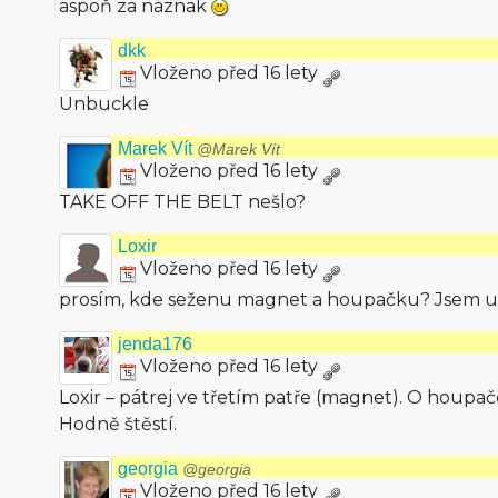
aspoň za náznak
dkk
Vloženo před 16 lety
Unbuckle
Marek Vít
@Marek Vít
Vloženo před 16 lety
TAKE OFF THE BELT nešlo?
Loxir
Vloženo před 16 lety
prosím, kde seženu magnet a houpačku? Jsem u
jenda176
Vloženo před 16 lety
Loxir – pátrej ve třetím patře (magnet). O houp
Hodně štěstí.
georgia
@georgia
Vloženo před 16 lety