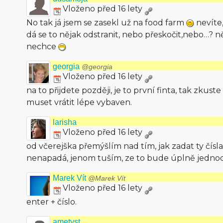
Vloženo před 16 lety
No tak já jsem se zasekl už na food farm
nevíte,
dá se to nějak odstranit, nebo přeskočit,nebo…? n
nechce
georgia
@georgia
Vloženo před 16 lety
na to přijdete později, je to první finta, tak zkust
muset vrátit lépe vybaven.
larisha
Vloženo před 16 lety
od včerejška přemýšlím nad tím, jak zadat ty čísl
nenapadá, jenom tuším, ze to bude úplně jedn
Marek Vít
@Marek Vít
Vloženo před 16 lety
enter + číslo.
ametyst