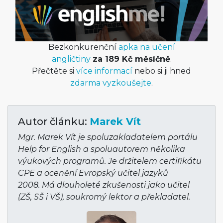
Bezkonkurenční
apka na učení
angličtiny
za 189 Kč měsíčně
.
Přečtěte si
více informací
nebo si ji hned
zdarma vyzkoušejte
.
Autor článku:
Marek Vít
Mgr. Marek Vít je spoluzakladatelem portálu
Help for English a spoluautorem několika
výukových programů. Je držitelem certifikátu
CPE a ocenění Evropský učitel jazyků
2008. Má dlouholeté zkušenosti jako učitel
(ZŠ, SŠ i VŠ), soukromý lektor a překladatel.