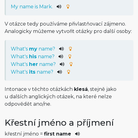
My name is Mark.
V otázce tedy používáme přivlastňovací zájmeno.
Analogicky můžeme vytvořit otázky pro další osoby:
What's
my
name?
What's
his
name?
What's
her
name?
What's
its
name?
Intonace v těchto otázkách
klesá
, stejně jako
u dalších anglických otázek, na které nelze
odpovědět ano/ne.
Křestní jméno a příjmení
křestní jméno =
first name