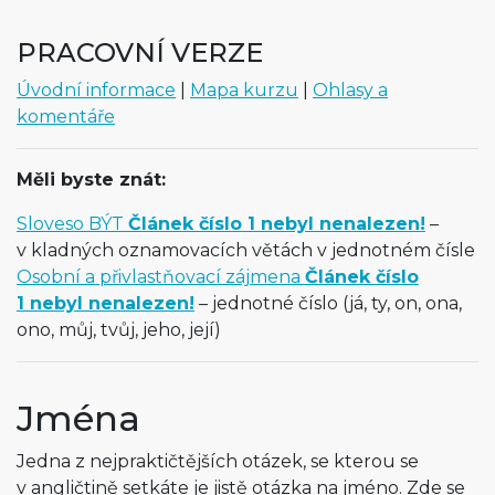
PRACOVNÍ VERZE
Úvodní informace
|
Mapa kurzu
|
Ohlasy a
komentáře
Měli byste znát:
Sloveso BÝT
Článek číslo 1 nebyl nenalezen!
–
v kladných oznamovacích větách v jednotném čísle
Osobní a přivlastňovací zájmena
Článek číslo
1 nebyl nenalezen!
– jednotné číslo (já, ty, on, ona,
ono, můj, tvůj, jeho, její)
Jména
Jedna z nejpraktičtějších otázek, se kterou se
v angličtině setkáte je jistě otázka na jméno. Zde se