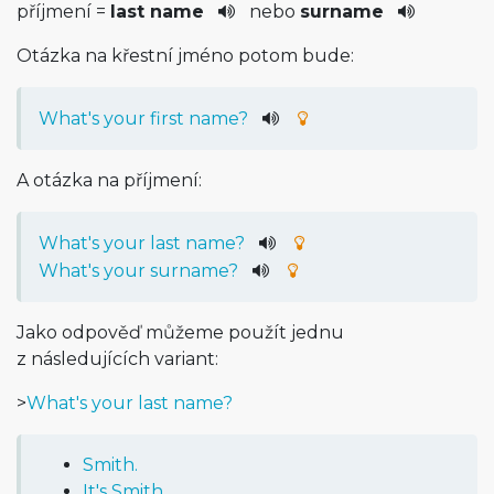
příjmení =
last name
nebo
surname
Otázka na křestní jméno potom bude:
What's your first name?
A otázka na příjmení:
What's your last name?
What's your surname?
Jako odpověď můžeme použít jednu
z následujících variant:
>
What's your last name?
Smith.
It's Smith.