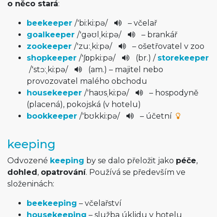
o něco stará
:
beekeeper
/
'bi:ki:p­ə
/
– včelař
goalkeeper
/
'gəʊlˌki­:pə
/
– brankář
zookeeper
/
'zu:ˌki:­pə
/
– ošetřovatel v zoo
shopkeeper
/
'ʃɒpki:p­ə
/
(br.) /
storekeeper
/
'stɔ:ˌki­:pə
/
(am.) – majitel nebo
provozovatel malého obchodu
housekeeper
/
'haʊsˌki­:pə
/
– hospodyně
(placená), pokojská (v hotelu)
bookkeeper
/
'bʊkki:p­ə
/
– účetní
keeping
Odvozené
keeping
by se dalo přeložit jako
péče
,
dohled
,
opatrování
. Používá se především ve
složeninách:
beekeeping
– včelařství
housekeeping
– služba úklidu v hotelu