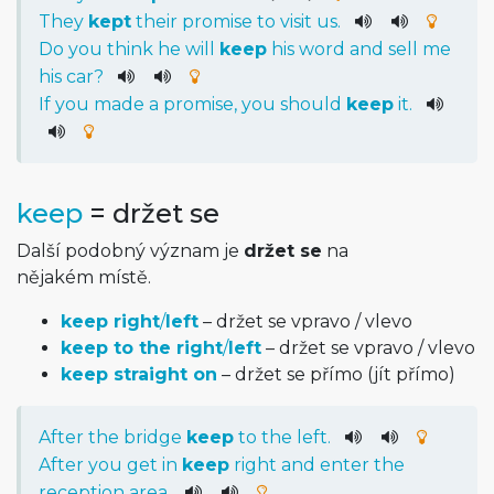
They
kept
their
promise
to
visit
us
.
Do
you
think
he
will
keep
his
word
and
sell
me
his
car
?
If
you
made
a
promise
,
you
should
keep
it
.
keep
= držet se
Další podobný význam je
držet se
na
nějakém místě.
keep right
/
left
– držet se vpravo / vlevo
keep to the right
/
left
– držet se vpravo / vlevo
keep straight on
– držet se přímo (jít přímo)
After
the
bridge
keep
to
the
left
.
After
you
get
in
keep
right
and
enter
the
reception
area
.