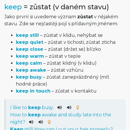
keep
= zůstat (v daném stavu)
Jako první si uvedeme význam
zůstat
v nějakém
stavu. Zde se nejčastěji pojí s přídavným jménem.
keep still
– zůstat v klidu, nehýbat se
keep quiet
– zůstat v tichosti, zůstat zticha
keep close
– zůstat (držet se) blízko
keep warm
– zůstat v teple
keep calm
– zůstat klidný (v klidu)
keep awake
– zůstat vzhůru
keep busy
– zůstat zaneprázdněný (mít
hodně práce)
keep in touch
– zůstat v kontaktu
I
like
to
keep
busy
.
How
to
keep
awake
and
study
late
into
the
night
?
Keep
still
!
How
can
I
cut
your
hair
properly
?