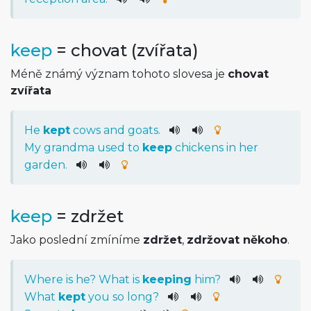
keep
= chovat (zvířata)
Méně známý význam tohoto slovesa je
chovat
zvířata
He
kept
cows
and
goats
.
My
grandma
used
to
keep
chickens
in
her
garden
.
keep
= zdržet
Jako poslední zmíníme
zdržet
,
zdržovat někoho
.
Where
is
he
?
What
is
keeping
him
?
What
kept
you
so
long
?