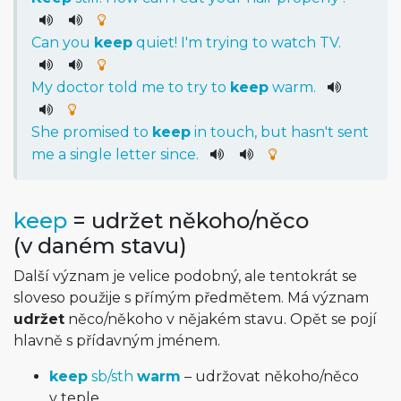
Can
you
keep
quiet
!
I
'm
trying
to
watch
TV
.
My
doctor
told
me
to
try
to
keep
warm
.
She
promised
to
keep
in
touch
,
but
has
n't
sent
me
a
single
letter
since
.
keep
= udržet někoho/něco
(v daném stavu)
Další význam je velice podobný, ale tentokrát se
sloveso použije s přímým předmětem. Má význam
udržet
něco/někoho v nějakém stavu. Opět se pojí
hlavně s přídavným jménem.
keep
sb/sth
warm
– udržovat někoho/něco
v teple