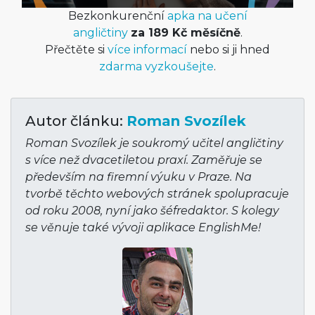
Bezkonkurenční
apka na učení
angličtiny
za 189 Kč měsíčně
.
Přečtěte si
více informací
nebo si ji hned
zdarma vyzkoušejte
.
Autor článku:
Roman Svozílek
Roman Svozílek je soukromý učitel angličtiny
s více než dvacetiletou praxí. Zaměřuje se
především na firemní výuku v Praze. Na
tvorbě těchto webových stránek spolupracuje
od roku 2008, nyní jako šéfredaktor. S kolegy
se věnuje také vývoji aplikace EnglishMe!