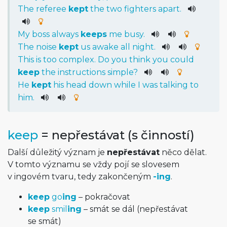
The
referee
kept
the
two
fighters
apart
.
My
boss
always
keeps
me
busy
.
The
noise
kept
us
awake
all
night
.
This
is
too
complex
.
Do
you
think
you
could
keep
the
instructions
simple
?
He
kept
his
head
down
while
I
was
talking
to
him
.
keep
= nepřestávat (s činností)
Další důležitý význam je
nepřestávat
něco dělat.
V tomto významu se vždy pojí se slovesem
v ingovém tvaru, tedy zakončeným
-ing
.
keep
go
ing
– pokračovat
keep
smil
ing
– smát se dál (nepřestávat
se smát)