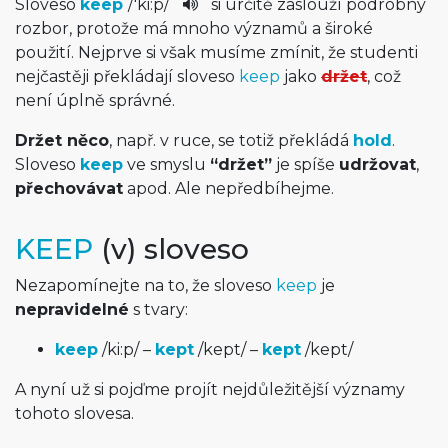
Sloveso
keep
/
'ki:p
/
si určitě zaslouží podrobný
rozbor, protože má mnoho významů a široké
použití. Nejprve si však musíme zmínit, že studenti
nejčastěji překládají sloveso
keep
jako
držet
, což
není úplně správné.
Držet něco
, např. v ruce, se totiž překládá
hold
.
Sloveso
keep
ve smyslu
“držet”
je spíše
udržovat
,
přechovávat
apod. Ale nepředbíhejme.
KEEP
(v) sloveso
Nezapomínejte na to, že sloveso
keep
je
nepravidelné
s tvary:
keep
/
ki:p
/
–
kept
/
kept
/
–
kept
/
kept
/
A nyní už si pojďme projít nejdůležitější významy
tohoto slovesa.