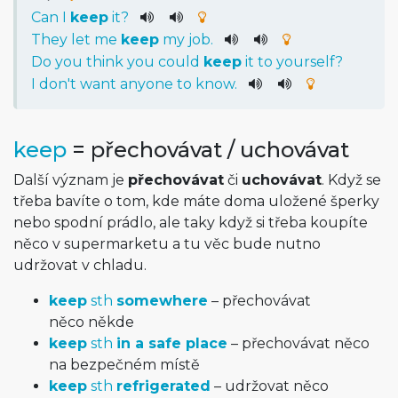
Can
I
keep
it
?
They
let
me
keep
my
job
.
Do
you
think
you
could
keep
it
to
yourself
?
I
do
n't
want
anyone
to
know
.
keep
= přechovávat / uchovávat
Další význam je
přechovávat
či
uchovávat
. Když se
třeba bavíte o tom, kde máte doma uložené šperky
nebo spodní prádlo, ale taky když si třeba koupíte
něco v supermarketu a tu věc bude nutno
udržovat v chladu.
keep
sth
somewhere
– přechovávat
něco někde
keep
sth
in a safe place
– přechovávat něco
na bezpečném místě
keep
sth
refrigerated
– udržovat něco