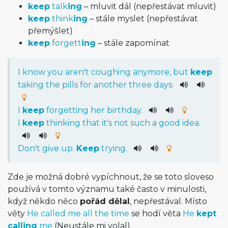
keep
talk
ing
– mluvit dál (nepřestávat mluvit)
keep
think
ing
– stále myslet (nepřestávat
přemýšlet)
keep
forgett
ing
– stále zapomínat
I
know
you
are
n't
coughing
anymore
,
but
keep
taking
the
pills
for
another
three
days
.
I
keep
forgetting
her
birthday
.
I
keep
thinking
that
it
's
not
such
a
good
idea
.
Do
n't
give
up
.
Keep
trying
.
Zde je možná dobré vypíchnout, že se toto sloveso
používá v tomto významu také často v minulosti,
když někdo něco
pořád dělal
, nepřestával. Místo
věty
He called me all the time
se hodí věta
He
kept
calling
me
(Neustále mi volal).