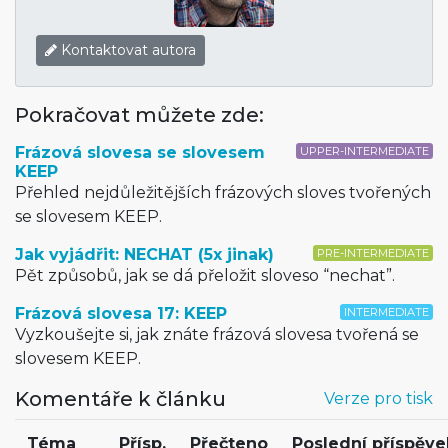
Kontaktovat autora
Pokračovat můžete zde:
Frázová slovesa se slovesem
UPPER-INTERMEDIATE
KEEP
Přehled nejdůležitějších frázových sloves tvořených
se slovesem KEEP.
Jak vyjádřit: NECHAT (5x jinak)
PRE-INTERMEDIATE
Pět způsobů, jak se dá přeložit sloveso “nechat”.
Frázová slovesa 17: KEEP
INTERMEDIATE
Vyzkoušejte si, jak znáte frázová slovesa tvořená se
slovesem KEEP.
Komentáře k článku
Verze pro tisk
Téma
Přísp.
Přečteno
Poslední příspěve