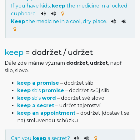
If
you
have
kids
,
keep
the
medicine
in
a
locked
cupboard
.
Keep
the
medicine
in
a
cool
,
dry
place
.
keep
= dodržet / udržet
Dále zde máme význam
dodržet
,
udržet
, např.
slib, slovo.
keep a promise
– dodržet slib
keep
sb's
promise
– dodržet svůj slib
keep
sb's
word
– dodržet své slovo
keep a secret
– udržet tajemství
keep an appointment
– dodržet (dostavit se
na) smluvenou schůzku
Can
you
keep
a
secret
?