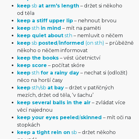
keep
sb
at arm's length
– držet si někoho
od těla
keep a stiff upper lip
– nehnout brvou
keep
sth
in mind
– mít na paměti
keep quiet about
sth
– nemluvit o něčem
keep
sb
posted
/
informed
(on sth)
– průběžně
někoho o něčem informovat
keep the books
– vést účetnictví
keep score
– počítat skóre
keep
sth
for a rainy day
– nechat si (odložit)
něco na horší časy
keep
sth/sb
at bay
– držet v patřičných
mezích, držet od těla, ‘v šachu’
keep several balls in the air
– zvládat více
věcí najednou
keep your eyes peeled
/
skinned
– mít oči na
stopkách
keep a tight rein on
sb
– držet někoho