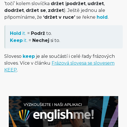
‘točí’ kolem slovíčka
držet
(
podržet
,
udržet
,
dodržet
,
držet se
,
zdržet
). Ještě jednou ale
připomínáme, že
‘držet v ruce’
se řekne
hold
.
Hold
it.
=
Podrž
to.
Keep
it.
=
Nechej
si to.
Sloveso
keep
je ale součástí i celé řady frázových
sloves. Více v článku
Frázová slovesa se slovesem
KEEP
.