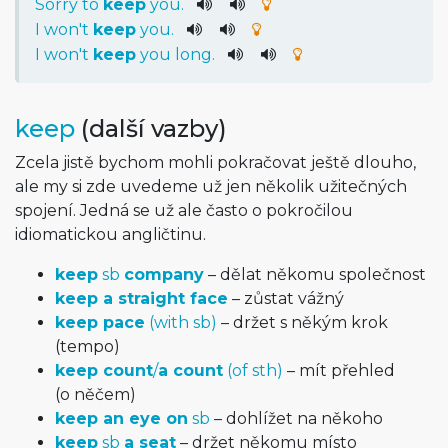
Sorry
to
keep
you
.
I
wo
n't
keep
you
.
I
wo
n't
keep
you
long
.
keep
(další vazby)
Zcela jistě bychom mohli pokračovat ještě dlouho,
ale my si zde uvedeme už jen několik užitečných
spojení. Jedná se už ale často o pokročilou
idiomatickou angličtinu.
keep
sb
company
– dělat někomu společnost
keep a straight face
– zůstat vážný
keep pace
(with sb)
– držet s někým krok
(tempo)
keep count
/
a count
(of sth)
– mít přehled
(o něčem)
keep an eye on
sb
– dohlížet na někoho
keep
sb
a seat
– držet někomu místo