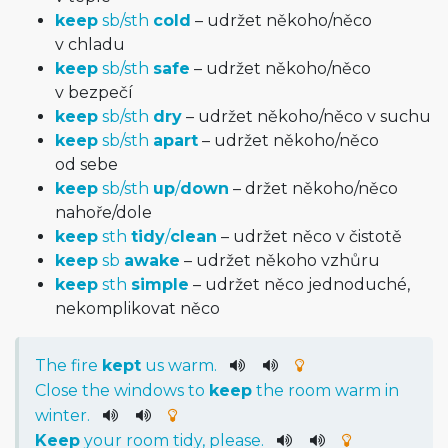
keep
sb/sth
cold
– udržet někoho/něco
v chladu
keep
sb/sth
safe
– udržet někoho/něco
v bezpečí
keep
sb/sth
dry
– udržet někoho/něco v suchu
keep
sb/sth
apart
– udržet někoho/něco
od sebe
keep
sb/sth
up
/
down
– držet někoho/něco
nahoře/dole
keep
sth
tidy
/
clean
– udržet něco v čistotě
keep
sb
awake
– udržet někoho vzhůru
keep
sth
simple
– udržet něco jednoduché,
nekomplikovat něco
The
fire
kept
us
warm
.
Close
the
windows
to
keep
the
room
warm
in
winter
.
Keep
your
room
tidy
,
please
.