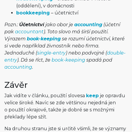
(oddělení), v domácnosti
bookkeeping
– účetnictví
Pozn.:
Účetnictví
jako obor je
accounting
(účetní
pak
accountant
). Toto slovo má širší použití.
Výrazem
book-keeping
se rozumí účetnictví, které
si vede například živnostník nebo firma.
Jednoduché (
single-entry
) nebo podvojné (
double-
entry
). Dá se říct, že
book-keeping
spadá pod
accounting
.
Závěr
Jak vidíte v článku, použití slovesa
keep
je opravdu
velice široké. Navíc se zde většinou nejedná jen
o použití okrajové, takže je dobré se s možnými
překlady lépe sžít.
Na druhou stranu jste si určitě všimli, že se významy