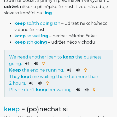
I zde lze použít s přímým předmětem ve významu
udržet
někoho při nějaké činnosti. I zde následuje
sloveso končící na
-ing
.
keep
sb/sth do
ing
sth
– udržet někoho/něco
v dané činnosti
keep
sb wait
ing
– nechat někoho čekat
keep
sth go
ing
– udržet něco v chodu
We
need
another
loan
to
keep
the
business
going
.
Keep
the
engine
running
.
They
kept
me
waiting
there
for
more
than
2
hours
.
Please
do
n't
keep
her
waiting
.
keep
= (po)nechat si