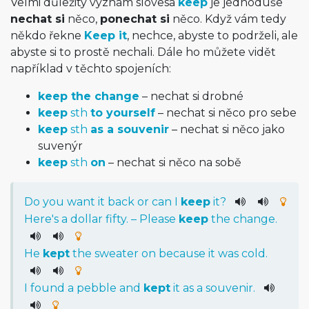
Velmi důležitý význam slovesa
keep
je jednoduše
nechat si
něco,
ponechat si
něco. Když vám tedy
někdo řekne
Keep it
, nechce, abyste to podrželi, ale
abyste si to prostě nechali. Dále ho můžete vidět
například v těchto spojeních:
keep the change
– nechat si drobné
keep
sth
to yourself
– nechat si něco pro sebe
keep
sth
as a souvenir
– nechat si něco jako
suvenýr
keep
sth
on
– nechat si něco na sobě
Do
you
want
it
back
or
can
I
keep
it
?
Here
's
a
dollar
fifty
. –
Please
keep
the
change
.
He
kept
the
sweater
on
because
it
was
cold
.
I
found
a
pebble
and
kept
it
as
a
souvenir
.