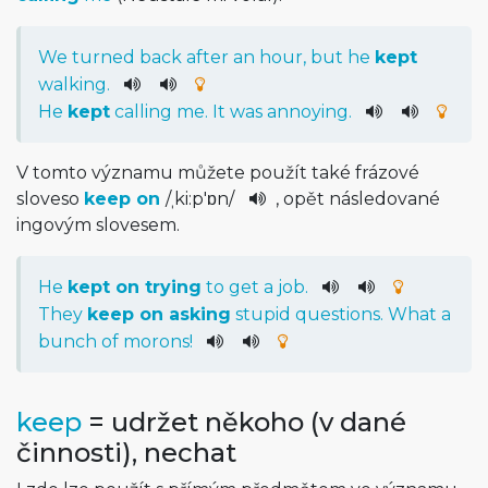
We
turned
back
after
an
hour
,
but
he
kept
walking
.
He
kept
calling
me
.
It
was
annoying
.
V tomto významu můžete použít také frázové
sloveso
keep on
/
ˌki:p'ɒn
/
, opět následované
ingovým slovesem.
He
kept
on
trying
to
get
a
job
.
They
keep
on
asking
stupid
questions
.
What
a
bunch
of
morons
!
keep
= udržet někoho (v dané
činnosti), nechat