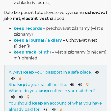
v chladu (v lednici)
Dále lze použít toto sloveso ve významu
uchovávat
jako
mít
,
vlastnit
,
vést si
apod.
keep records
– přechovávat záznamy (vést si
záznamy)
keep a journal
/
a diary
– uchovávat (vést
si) deník
keep track
(of sth)
– vést si záznamy (o něčem),
mít přehled
Always
keep
your
passport
in
a
safe
place
.
She
kept
a
journal
all
her
life
.
Where
do
you
keep
coffee
in
your
kitchen
?
You
should
keep
an
account
of
what
you
have
already
paid
for
.