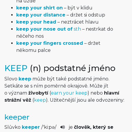
na uzdě
keep your shirt on
– být v klidu
keep your distance
– držet si odstup
keep your head
– neztrácet hlavu
keep your nose out of
sth
– nestrkat do
něčeho nos
keep your fingers crossed
– držet
někomu palce
KEEP
(n) podstatné jméno
Slovo
keep
může být také podstatné jméno.
Setkáte se s ním poměrně okrajově. Může jít
o význam
živobytí
(
earn your keep
) nebo
hlavní
strážní věž
(
keep
). Užitečnější jsou ale odvozeniny:
keeper
Slůvko
keeper
/
'ki:pə
/
je
člověk, který se