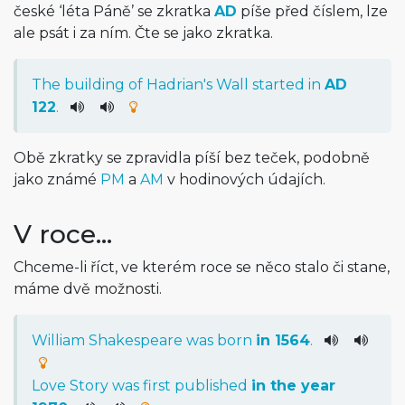
české ‘léta Páně’ se zkratka
AD
píše před číslem, lze
ale psát i za ním. Čte se jako zkratka.
The
building
of
Hadrian
's
Wall
started
in
AD
122
.
Obě zkratky se zpravidla píší bez teček, podobně
jako známé
PM
a
AM
v hodinových údajích.
V roce…
Chceme-li říct, ve kterém roce se něco stalo či stane,
máme dvě možnosti.
William Shakespeare
was
born
in
1564
.
Love Story
was
first
published
in
the
year