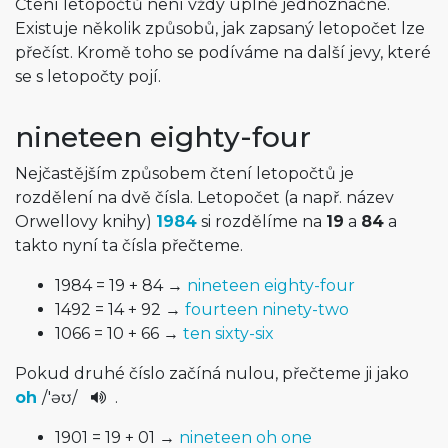
Čtení letopočtů není vždy úplně jednoznačné.
Existuje několik způsobů, jak zapsaný letopočet lze
přečíst. Kromě toho se podíváme na další jevy, které
se s letopočty pojí.
nineteen eighty-four
Nejčastějším způsobem čtení letopočtů je
rozdělení na dvě čísla. Letopočet (a např. název
Orwellovy knihy)
1984
si rozdělíme na
19
a
84
a
takto nyní ta čísla přečteme.
1984 = 19 + 84 →
nineteen eighty-four
1492 = 14 + 92 →
fourteen ninety-two
1066 = 10 + 66 →
ten sixty-six
Pokud druhé číslo začíná nulou, přečteme ji jako
oh
/
'əʊ
/
.
1901 = 19 + 01 →
nineteen oh one