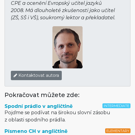
CPE a ocenění Evropský učitel jazyků
2008. Má dlouholeté zkušenosti jako učitel
(ZŠ, SŠ i VŠ), soukromý lektor a překladatel.
Kontaktovat autora
Pokračovat můžete zde:
Spodní prádlo v angličtině
INTERMEDIATE
Pojďme se podívat na širokou slovní zásobu
z oblasti spodního prádla.
Písmeno CH v angličtině
ELEMENTARY