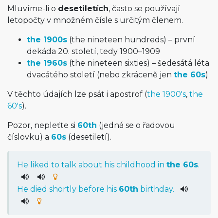
Mluvíme-li o
desetiletích
, často se používají
letopočty v množném čísle s určitým členem.
the 1900s
(the nineteen hundreds) – první
dekáda 20. století, tedy 1900–1909
the 1960s
(the nineteen sixties) – šedesátá léta
dvacátého století (nebo zkráceně jen
the 60s
)
V těchto údajích lze psát i apostrof (
the 1900's
,
the
60's
).
Pozor, nepleťte si
60th
(jedná se o řadovou
číslovku) a
60s
(desetiletí).
He
liked
to
talk
about
his
childhood
in
the
60s
.
He
died
shortly
before
his
60th
birthday
.