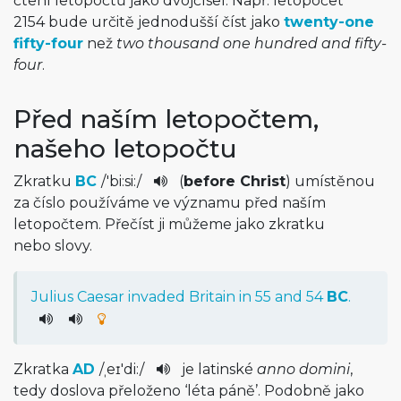
čtení letopočtů jako dvojčísel. Např. letopočet
2154 bude určitě jednodušší číst jako
twenty-one
fifty-four
než
two thousand one hundred and fifty-
four
.
Před naším letopočtem,
našeho letopočtu
Zkratku
BC
/
'bi:si:
/
(
before Christ
) umístěnou
za číslo používáme ve významu před naším
letopočtem. Přečíst ji můžeme jako zkratku
nebo slovy.
Julius
Caesar
invaded
Britain
in
55
and
54
BC
.
Zkratka
AD
/
ˌeɪ'di:
/
je latinské
anno domini
,
tedy doslova přeloženo ‘léta páně’. Podobně jako