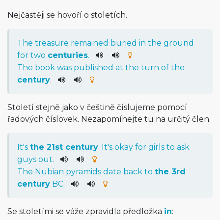
Nejčastěji se hovoří o stoletích.
The
treasure
remained
buried
in
the
ground
for
two
centuries
.
The
book
was
published
at
the
turn
of
the
century
.
Století stejně jako v češtině číslujeme pomocí
řadových číslovek. Nezapomínejte tu na určitý člen.
It
's
the
21st
century
.
It
's
okay
for
girls
to
ask
guys
out
.
The
Nubian
pyramids
date
back
to
the
3rd
century
BC
.
Se stoletími se váže zpravidla předložka
in
: