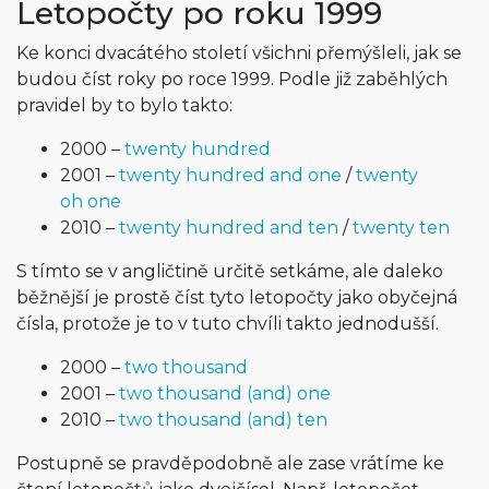
Letopočty po roku 1999
Ke konci dvacátého století všichni přemýšleli, jak se
budou číst roky po roce 1999. Podle již zaběhlých
pravidel by to bylo takto:
2000 –
twenty hundred
2001 –
twenty hundred and one
/
twenty
oh one
2010 –
twenty hundred and ten
/
twenty ten
S tímto se v angličtině určitě setkáme, ale daleko
běžnější je prostě číst tyto letopočty jako obyčejná
čísla, protože je to v tuto chvíli takto jednodušší.
2000 –
two thousand
2001 –
two thousand (and) one
2010 –
two thousand (and) ten
Postupně se pravděpodobně ale zase vrátíme ke