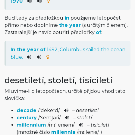
1970
.
Buď tedy za předložkou
in
použijeme letopočet
přímo nebo doplníme
the year
(s určitým členem).
Zastaralejší je navíc použití předložky
of
:
In
the
year
of
1492,
Columbus
sailed
the
ocean
blue
.
desetiletí, století, tisíciletí
Mluvíme-li o letopočtech, určitě přijdou vhod tato
slovíčka:
decade
/
'dekeɪd
/
–
desetiletí
century
/
'sentʃəri
/
–
století
millennium
/
mɪ'le­niəm
/
–
tisíciletí
(množné číslo
millennia
/
mɪ'le­niə
/
)