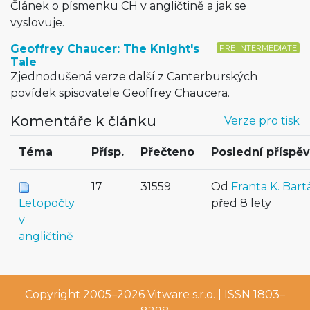
Článek o písmenku CH v angličtině a jak se
vyslovuje.
Geoffrey Chaucer: The Knight's
PRE-INTERMEDIATE
Tale
Zjednodušená verze další z Canterburských
povídek spisovatele Geoffrey Chaucera.
Komentáře k článku
Verze pro tisk
Téma
Přísp.
Přečteno
Poslední příspě
17
31559
Od
Franta K. Bart
Letopočty
před 8 lety
v
angličtině
Copyright 2005–2026
Vitware s.r.o.
| ISSN 1803–