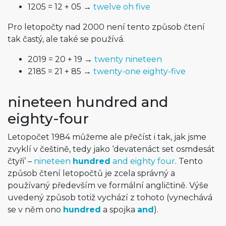
1205 = 12 + 05 →
twelve oh five
Pro letopočty nad 2000 není tento způsob čtení
tak častý, ale také se používá.
2019 = 20 + 19 →
twenty nineteen
2185 = 21 + 85 →
twenty-one eighty-five
nineteen hundred and
eighty-four
Letopočet 1984 můžeme ale přečíst i tak, jak jsme
zvyklí v češtině, tedy jako ‘devatenáct set osmdesát
čtyři’ –
nineteen
hundred
and eighty four
. Tento
způsob čtení letopočtů je zcela správný a
používaný především ve formální angličtině. Výše
uvedený způsob totiž vychází z tohoto (vynechává
se v něm ono
hundred
a spojka
and
).