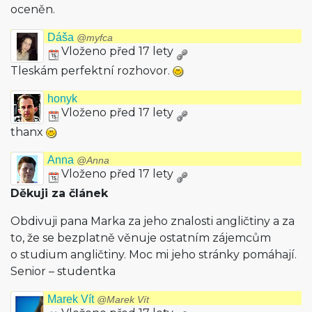
oceněn.
Dáša
@myfca
Vloženo před 17 lety
Tleskám perfektní rozhovor.
honyk
Vloženo před 17 lety
thanx
Anna
@Anna
Vloženo před 17 lety
Děkuji za článek
Obdivuji pana Marka za jeho znalosti angličtiny a za
to, že se bezplatně věnuje ostatním zájemcům
o studium angličtiny. Moc mi jeho stránky pomáhají.
Senior – studentka
Marek Vít
@Marek Vít