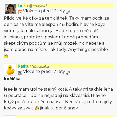
Lidka
@eowyn46
Vloženo před 17 lety
Pildo, velké díky za ten článek. Taky mám pocit, že
den pana Víta má alespoň 48 hodin, hlavně když
vidím, jak málo stihnu já. Bude to pro mě další
inspirace, protože v poslední době propadám
skeptickým pocitům, že můj mozek nic nebere a
jsem pořád na místě. Tak tedy: Anything's pos­sible.
Katka
@Mackalka
Vloženo před 17 lety
kočička
jeee ja mam uplně stejný kotě. A taky mi takhle leha
u počítače… úplně nejraději na klávesnici. Hlavně
když potřebuju něco napsat. Nechápuj co to mají ty
kočky za zvyk.
jinak super článek