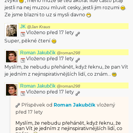
zvykli
, meho muze se ted akorat lide casto ptaji
jestli na nej muzou mluvit cesky, jestli jim rozumi
.
Ze jsme blazni to uz si mysli davno
JK
@Jan Kraus
Vloženo před 17 lety
Super, pěkné čtení
Roman Jakubčík
@roman298
Vloženo před 17 lety
Myslím, že nebudu přehánět, když řeknu, že pan Vít
je jedním z nejinspirativ­nějších lidí, co znám…
Roman Jakubčík
@roman298
Vloženo před 17 lety
Příspěvek od
Roman Jakubčík
vložený
před 17 lety
Myslím, že nebudu přehánět, když řeknu, že
pan Vít je jedním z nejinspirativ­nějších lidí, co