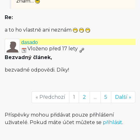
znám…
Re:
a to ho vlastně ani neznám
dasado
Vloženo před 17 lety
Bezvadný článek,
bezvadné odpovědi. Díky!
« Předchozí
1
2
...
5
Další »
Příspěvky mohou přidávat pouze přihlášení
uživatelé. Pokud máte účet můžete se
přihlásit
.