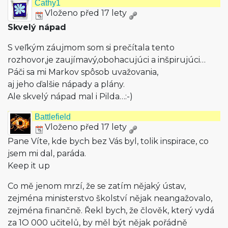
Cathy1
Vloženo před 17 lety
Skvelý nápad
S veľkým záujmom som si prečítala tento
rozhovor,je zaujímavý,obo­hacujúci a inšpirujúci…
Páči sa mi Markov spôsob uvažovania,
aj jeho ďalšie nápady a plány.
Ale skvelý nápad mal i Pilda…:-)
Battlefield
Vloženo před 17 lety
Pane Víte, kde bych bez Vás byl, tolik inspirace, co
jsem mi dal, paráda.
Keep it up
Co mě jenom mrzí, že se zatím nějaký ústav,
zejména ministerstvo školství nějak neangažovalo,
zejména finančně. Řekl bych, že člověk, který vydá
za 1O 000 učitelů, by měl být nějak pořádně