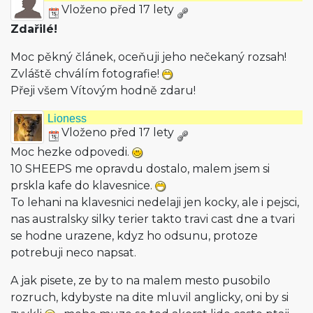
Vloženo před 17 lety
Zdařilé!
Moc pěkný článek, oceňuji jeho nečekaný rozsah!
Zvláště chválím fotografie!
Přeji všem Vítovým hodně zdaru!
Lioness
Vloženo před 17 lety
Moc hezke odpovedi.
10 SHEEPS me opravdu dostalo, malem jsem si
prskla kafe do klavesnice.
To lehani na klavesnici nedelaji jen kocky, ale i pejsci,
nas australsky silky terier takto travi cast dne a tvari
se hodne urazene, kdyz ho odsunu, protoze
potrebuji neco napsat.
A jak pisete, ze by to na malem mesto pusobilo
rozruch, kdybyste na dite mluvil anglicky, oni by si