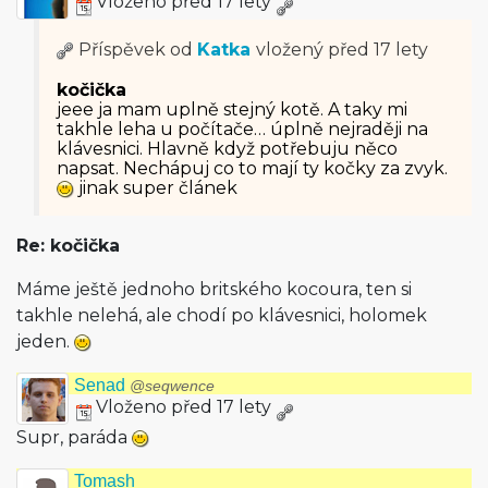
Vloženo před 17 lety
Příspěvek od
Katka
vložený
před 17 lety
kočička
jeee ja mam uplně stejný kotě. A taky mi
takhle leha u počítače… úplně nejraději na
klávesnici. Hlavně když potřebuju něco
napsat. Nechápuj co to mají ty kočky za zvyk.
jinak super článek
Re: kočička
Máme ještě jednoho britského kocoura, ten si
takhle nelehá, ale chodí po klávesnici, holomek
jeden.
Senad
@seqwence
Vloženo před 17 lety
Supr, paráda
Tomash