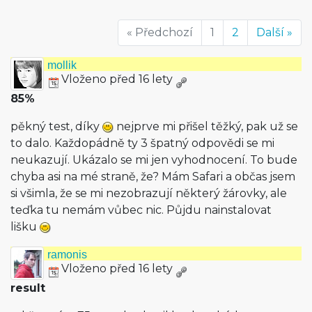
« Předchozí
1
2
Další »
mollik
Vloženo před 16 lety
85%
pěkný test, díky
nejprve mi přišel těžký, pak už se
to dalo. Každopádně ty 3 špatný odpovědi se mi
neukazují. Ukázalo se mi jen vyhodnocení. To bude
chyba asi na mé straně, že? Mám Safari a občas jsem
si všimla, že se mi nezobrazují některý žárovky, ale
teďka tu nemám vůbec nic. Půjdu nainstalovat
lišku
ramonis
Vloženo před 16 lety
result