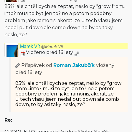
85%, ale chtěl bych se zeptat, nešlo by "grow from…
into? musi to byt jen to? no a potom podobny
problem jako ramonis, akorat, ze u tech vlasu jsem
nedal put down ale comb down, to by asi taky
neslo, ze?
Marek Vít
@Marek Vít
Vloženo před 16 lety
Příspěvek od
Roman Jakubčík
vložený
před 16 lety
85%, ale chtěl bych se zeptat, nešlo by "grow
from…into? musi to byt jen to? no a potom
podobny problem jako ramonis, akorat, ze
u tech vlasu jsem nedal put down ale comb
down, to by asi taky neslo, ze?
Re:
GROW INTO znamená, že do něčeho člověk