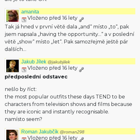
amanita
Vloženo před 16 lety
Tak já hned v první větě dala „and“ místo „to“, pak
jsem napsala „having the opportunity…“ a v poslední
větě „show“ místo „let“. Pak samozřejmě ještě pár
dalších…
Jakub Jílek
@jakubjilek
Vloženo před 16 lety
předposlední odstavec
nešlo by říct:
the most popular outfits these days TEND to be
characters from television shows and films because
they are iconic and instantly recognisable.
namísto seem?
Roman Jakubčík
@roman298
Vloženo před 16 lety