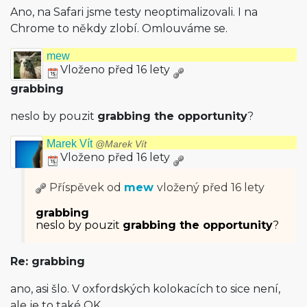
Ano, na Safari jsme testy neoptimalizovali. I na
Chrome to někdy zlobí. Omlouváme se.
mew
Vloženo před 16 lety
grabbing
neslo by pouzit
grabbing the opportunity
?
Marek Vít
@Marek Vít
Vloženo před 16 lety
Příspěvek od
mew
vložený
před 16 lety
grabbing
neslo by pouzit
grabbing the opportunity
?
Re: grabbing
ano, asi šlo. V oxfordských kolokacích to sice není,
ale je to také OK.