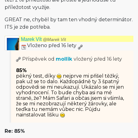
příležotost využije.
GREAT ne, chyběl by tam ten vhodný determinátor.
ITS je zde potřeba.
Marek Vít
@Marek Vít
Vloženo před 16 lety
Příspěvek od
mollik
vložený
před 16 lety
85%
pěkný test, díky
nejprve mi přišel těžký,
pak už se to dalo. Každopádně ty 3 špatný
odpovědi se mi neukazují. Ukázalo se mi jen
vyhodnocení. To bude chyba asi na mé
straně, že? Mám Safari a občas jsem si všimla,
že se mi nezobrazují některý žárovky, ale
teďka tu nemám vůbec nic. Půjdu
nainstalovat lišku
Re: 85%