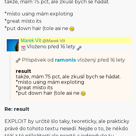
takže, mám 75 pct, ale zkusil bych se hádat.
*místo using mám exploting
*great místo its
*put down hair (tole asi ne
Marek Vít
@Marek Vít
Vloženo před 16 lety
Příspěvek od
ramonis
vložený
před 16 lety
result
takže, mám 75 pct, ale zkusil bych se hádat.
*místo using mám exploting
*great místo its
*put down hair (tole asi ne
Re: result
EXPLOIT by určitě šlo taky, teoreticky, ale prakticky
právě do tohoto textu nesedí. Nejde o to, že někdo
těží z té příležitosti ale prostě a jednoduše tu