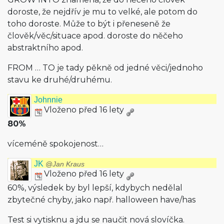
doroste, že nejdřív je mu to velké, ale potom do
toho doroste. Může to být i přeneseně že
člověk/věc/situace apod. doroste do něčeho
abstraktního apod.
FROM … TO je tady pěkně od jedné věci/jednoho
stavu ke druhé/druhému.
Johnnie
Vloženo před 16 lety
80%
víceméně spokojenost…
JK
@Jan Kraus
Vloženo před 16 lety
60%, výsledek by byl lepší, kdybych nedělal
zbytečné chyby, jako např. halloween have/has
Test si vytisknu a jdu se naučit nová slovíčka.