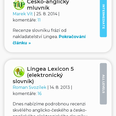
Česko-anglický
INTERMEDIATE
mluvník
Marek Vít
| 25. 8. 2014 |
komentáře:
11
Recenze slovníku frází od
nakladatelství Lingea.
Pokračování
článku »
Lingea Lexicon 5
(elektronický
ALL LEVELS
slovník)
Roman Svozílek
| 14. 8. 2013 |
komentáře:
16
Dnes nabízíme podrobnou recenzi
skvělého anglicko-českého a česko-