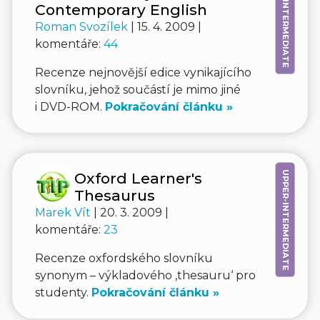
UPPER-INTERMEDIATE
Contemporary English
Roman Svozílek
| 15. 4. 2009 |
komentáře:
44
Recenze nejnovější edice vynikajícího
slovníku, jehož součástí je mimo jiné
i DVD-ROM.
Pokračování článku »
UPPER-INTERMEDIATE
Oxford Learner's
Thesaurus
Marek Vít
| 20. 3. 2009 |
komentáře:
23
Recenze oxfordského slovníku
synonym – výkladového ‚thesauru‘ pro
studenty.
Pokračování článku »