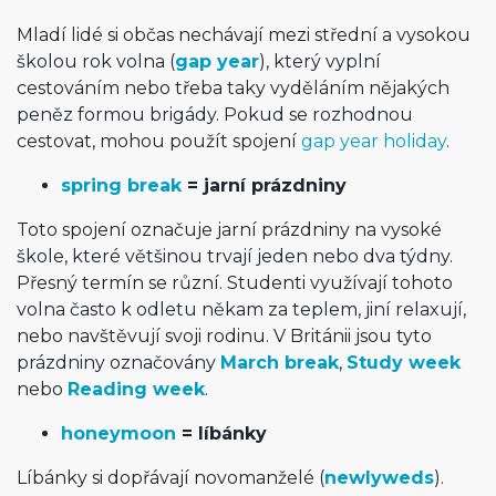
Mladí lidé si občas nechávají mezi střední a vysokou
školou rok volna (
gap year
), který vyplní
cestováním nebo třeba taky vyděláním nějakých
peněz formou brigády. Pokud se rozhodnou
cestovat, mohou použít spojení
gap year holiday
.
spring break
= jarní prázdniny
Toto spojení označuje jarní prázdniny na vysoké
škole, které většinou trvají jeden nebo dva týdny.
Přesný termín se různí. Studenti využívají tohoto
volna často k odletu někam za teplem, jiní relaxují,
nebo navštěvují svoji rodinu. V Británii jsou tyto
prázdniny označovány
March break
,
Study week
nebo
Reading week
.
honeymoon
= líbánky
Líbánky si dopřávají novomanželé (
newlyweds
).