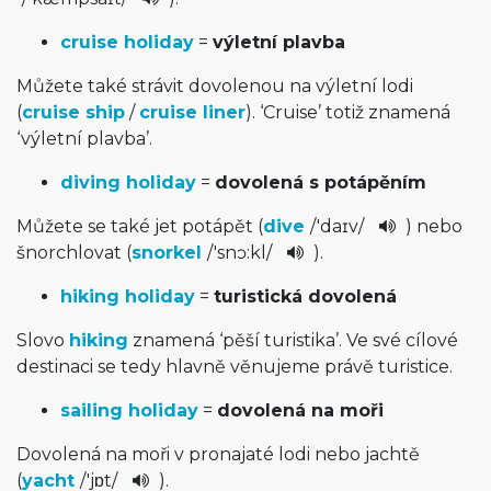
cruise holiday
=
výletní plavba
Můžete také strávit dovolenou na výletní lodi
(
cruise ship
/
cruise liner
). ‘Cruise’ totiž znamená
‘výletní plavba’.
diving holiday
=
dovolená s potápěním
Můžete se také jet potápět (
dive
/
'daɪv
/
) nebo
šnorchlovat (
snorkel
/
'snɔ:kl
/­
).
hiking holiday
=
turistická dovolená
Slovo
hiking
znamená ‘pěší turistika’. Ve své cílové
destinaci se tedy hlavně věnujeme právě turistice.
sailing holiday
=
dovolená na moři
Dovolená na moři v pronajaté lodi nebo jachtě
(
yacht
/
'jɒt
/
).