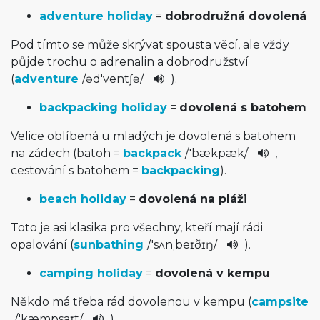
adventure holiday
=
dobrodružná dovolená
Pod tímto se může skrývat spousta věcí, ale vždy
půjde trochu o adrenalin a dobrodružství
(
adventure
/
əd'ven­tʃə
/
).
backpacking holiday
=
dovolená s batohem
Velice oblíbená u mladých je dovolená s batohem
na zádech (batoh =
backpack
/
'bækpæk
/
,
cestování s batohem =
backpacking
).
beach holiday
=
dovolená na pláži
Toto je asi klasika pro všechny, kteří mají rádi
opalování (
sunbathing
/
'sʌnˌbeɪðɪ­ŋ
/
).
camping holiday
=
dovolená v kempu
Někdo má třeba rád dovolenou v kempu (
campsite
/
'kæmpsaɪt­
/
).