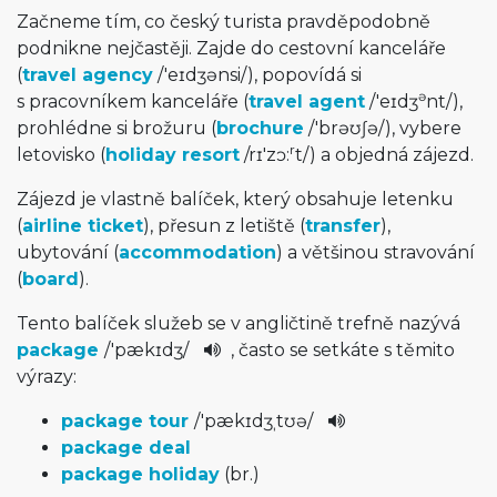
Začneme tím, co český turista pravděpodobně
podnikne nejčastěji. Zajde do cestovní kanceláře
(
travel agency
/
'eɪdʒənsi
/
), popovídá si
ə
s pracovníkem kanceláře (
travel agent
/
'eɪdʒ
nt
/
),
prohlédne si brožuru (
brochure
/
'brəʊʃə
/
), vybere
r
letovisko (
holiday resort
/
rɪ'zɔ:
t
/
) a objedná zájezd.
Zájezd je vlastně balíček, který obsahuje letenku
(
airline ticket
), přesun z letiště (
transfer
),
ubytování (
accommodation
) a většinou stravování
(
board
).
Tento balíček služeb se v angličtině trefně nazývá
package
/
'pækɪdʒ
/
, často se setkáte s těmito
výrazy:
package tour
/
'pækɪdʒˌtʊ­ə
/
package deal
package holiday
(br.)