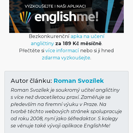
Bezkonkurenční
apka na učení
angličtiny
za 189 Kč měsíčně
.
Přečtěte si
více informací
nebo si ji hned
zdarma vyzkoušejte
.
Autor článku:
Roman Svozílek
Roman Svozílek je soukromý učitel angličtiny
s více než dvacetiletou praxí. Zaměřuje se
především na firemní výuku v Praze. Na
tvorbě těchto webových stránek spolupracuje
od roku 2008, nyní jako šéfredaktor. S kolegy
se věnuje také vývoji aplikace EnglishMe!