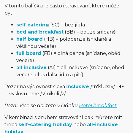
V tomto balíčku je často i stravování, které může
být:
self catering
(SC) = bez jídla
bed and breakfast
(BB) = pouze snídaně
half board
(HB) = polopenze (snídaně a
většinou večeře)
full board
(FB) = plná penze (snídaně, oběd,
večeře)
all inclusive
(AI) = all inclusive (snídaně, oběd,
večeře, plus další jídlo a pití)
Pozor na výslovnost slova
inclusive
/
ɪn'klu:sɪ­v
/
– vyslovujeme
/
s
/
, nikoli
/
z
/
.
Pozn.: Více se dočtete v článku
Hotel breakfast
.
V kombinaci s druhem stravování pak můžete mít
třeba
self-catering holiday
nebo
all-inclusive
holiday
.