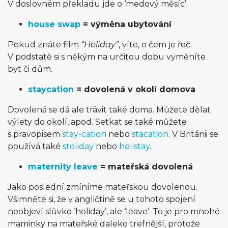
V doslovném překladu jde o ‘medový měsíc’.
house swap
= výměna ubytování
Pokud znáte film
“Holiday”
, víte, o čem je řeč.
V podstatě si s někým na určitou dobu vyměníte
byt či dům.
staycation
= dovolená v okolí domova
Dovolená se dá ale trávit také doma. Můžete dělat
výlety do okolí, apod. Setkat se také můžete
s pravopisem
stay-cation
nebo
stacation
. V Británii se
používá také
stoliday
nebo
holistay
.
maternity leave
= mateřská dovolená
Jako poslední zmíníme mateřskou dovolenou.
Všimněte si, že v angličtině se u tohoto spojení
neobjeví slůvko ‘holiday’, ale ‘leave’. To je pro mnohé
maminky na mateřské daleko trefnější, protože