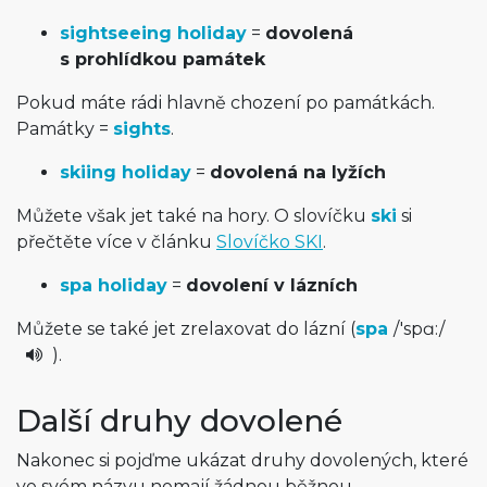
sightseeing holiday
=
dovolená
s prohlídkou památek
Pokud máte rádi hlavně chození po památkách.
Památky =
sights
.
skiing holiday
=
dovolená na lyžích
Můžete však jet také na hory. O slovíčku
ski
si
přečtěte více v článku
Slovíčko SKI
.
spa holiday
=
dovolení v lázních
Můžete se také jet zrelaxovat do lázní (
spa
/
'spɑ:
/
).
Další druhy dovolené
Nakonec si pojďme ukázat druhy dovolených, které
ve svém názvu nemají žádnou běžnou