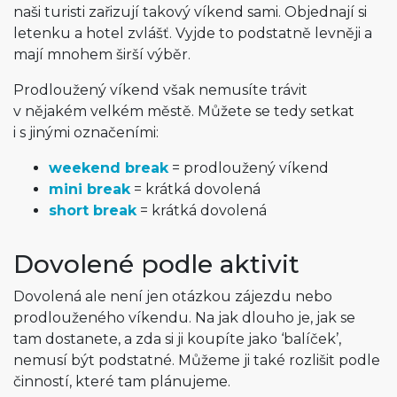
naši turisti zařizují takový víkend sami. Objednají si
letenku a hotel zvlášť. Vyjde to podstatně levněji a
mají mnohem širší výběr.
Prodloužený víkend však nemusíte trávit
v nějakém velkém městě. Můžete se tedy setkat
i s jinými označeními:
weekend break
= prodloužený víkend
mini break
= krátká dovolená
short break
= krátká dovolená
Dovolené podle aktivit
Dovolená ale není jen otázkou zájezdu nebo
prodlouženého víkendu. Na jak dlouho je, jak se
tam dostanete, a zda si ji koupíte jako ‘balíček’,
nemusí být podstatné. Můžeme ji také rozlišit podle
činností, které tam plánujeme.