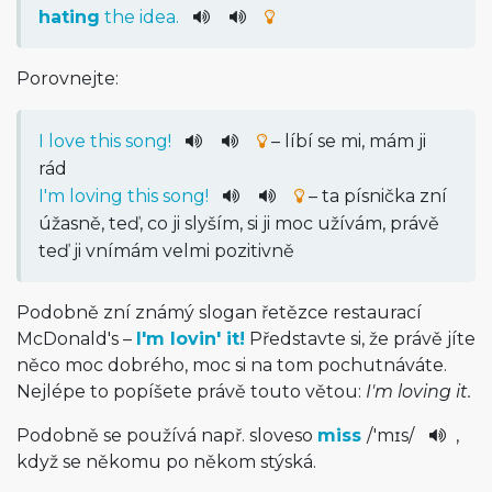
hating
the
idea
.
Porovnejte:
I
love
this
song
!
– líbí se mi, mám ji
rád
I
'm
loving
this
song
!
– ta písnička zní
úžasně, teď, co ji slyším, si ji moc užívám, právě
teď ji vnímám velmi pozitivně
Podobně zní známý slogan řetězce restaurací
McDonald's –
I'm lovin' it!
Představte si, že právě jíte
něco moc dobrého, moc si na tom pochutnáváte.
Nejlépe to popíšete právě touto větou:
I'm loving it.
Podobně se používá např. sloveso
miss
/
'mɪs
/
,
když se někomu po někom stýská.