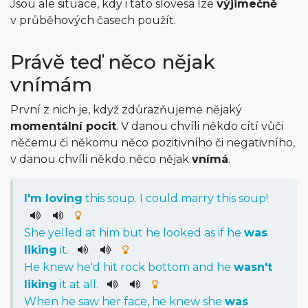
Jsou ale situace, kdy i tato slovesa lze
výjimečně
v průběhových časech použít.
Právě teď něco nějak
vnímám
První z nich je, když zdůrazňujeme nějaký
momentální pocit
. V danou chvíli někdo cítí vůči
něčemu či někomu něco pozitivního či negativního,
v danou chvíli někdo něco nějak
vnímá
.
I
'm
loving
this
soup
.
I
could
marry
this
soup
!
She
yelled
at
him
but
he
looked
as
if
he
was
liking
it
.
He
knew
he
'd
hit
rock bottom
and
he
was
n't
liking
it
at
all
.
When
he
saw
her
face
,
he
knew
she
was