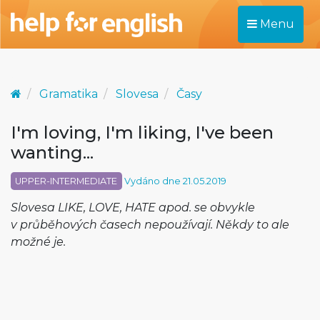
Menu
Gramatika
Slovesa
Časy
I'm loving, I'm liking, I've been
wanting...
UPPER-INTERMEDIATE
Vydáno dne 21.05.2019
Slovesa LIKE, LOVE, HATE apod. se obvykle
v průběhových časech nepoužívají. Někdy to ale
možné je.