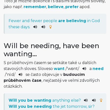
Toto je možné dokonce i s dalšími stavovými slovesy,
jako např.
remember
,
believe
,
prefer
apod.
Fewer
and
fewer
people
are
believing
in
God
these
days
.
Will be needing, have been
wanting…
S průběhovým časem se setkáte také u dalších
stavových sloves. Sloveso
want
/
'wɒnt
/
a
need
/
'ni:d
/
se často objevuje v
budoucím
průběhovém čase
, nejčastěji ve velmi zdvořilých
otázkách.
Will
you
be
wanting
anything
else
?
Will
you
be
needing
the
jet
tomorrow
,
sir
?