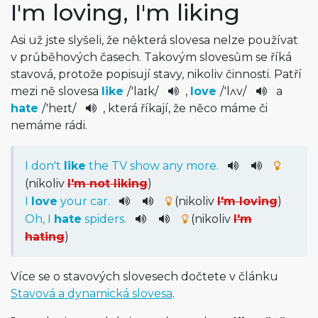
I'm loving, I'm liking
Asi už jste slyšeli, že některá slovesa nelze používat
v průběhových časech. Takovým slovesům se říká
stavová, protože popisují stavy, nikoliv činnosti. Patří
mezi ně slovesa
like
/
'laɪk
/
,
love
/
'lʌv
/
a
hate
/
'heɪt
/
, která říkají, že něco máme či
nemáme rádi.
I
do
n't
like
the
TV
show
any
more
.
(nikoliv
I'm not liking
)
I
love
your
car
.
(nikoliv
I'm loving
)
Oh
,
I
hate
spiders
.
(nikoliv
I'm
hating
)
Více se o stavových slovesech dočtete v článku
Stavová a dynamická slovesa
.