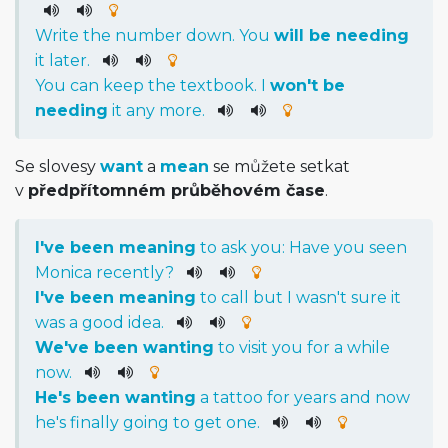
Write
the
number
down
.
You
will
be
needing
it
later
.
You
can
keep
the
textbook
.
I
wo
n't
be
needing
it
any
more
.
Se slovesy
want
a
mean
se můžete setkat
v
předpřítomném průběhovém čase
.
I
've
been
meaning
to
ask
you
:
Have
you
seen
Monica
recently
?
I
've
been
meaning
to
call
but
I
was
n't
sure
it
was
a
good
idea
.
We
've
been
wanting
to
visit
you
for
a
while
now
.
He
's
been
wanting
a
tattoo
for
years
and
now
he
's
finally
going
to
get
one
.