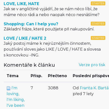
LOVE, LIKE, HATE
STARTER
Jak se v angličtině vyjádří, že se nám něco líbí, že
máme něco rádi a nebo naopak něco nesnášíme?
Shopping: Can I help you?
STARTER
Základní fráze, které použijete při nakupování.
LOVE / LIKE / HATE 2
STARTER
Jaký postoj máme k nejrůznějším činnostem,
používání sloves jako LIKE / LOVE / HATE a slovesa
s koncovkou -ING.
Komentáře k článku
Verze pro tisk
Téma
Přísp.
Přečteno
Poslední příspěv
I'm
7
3088
Od
Franta K. Bartá
loving,
před 7 lety
I'm liking,
I've been