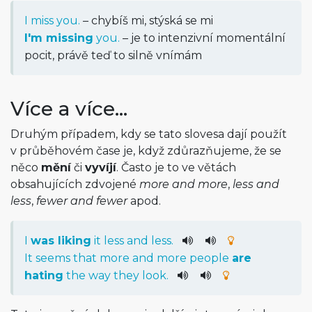
I miss you.
– chybíš mi, stýská se mi
I'm missing
you.
– je to intenzivní momentální
pocit, právě teď to silně vnímám
Více a více…
Druhým případem, kdy se tato slovesa dají použít
v průběhovém čase je, když zdůrazňujeme, že se
něco
mění
či
vyvíjí
. Často je to ve větách
obsahujících zdvojené
more and more
,
less and
less
,
fewer and fewer
apod.
I
was
liking
it
less
and
less
.
It
seems
that
more
and
more
people
are
hating
the
way
they
look
.