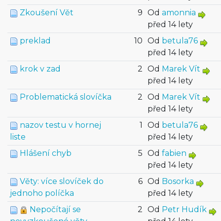
Zkoušení Vět
9
Od
amonnia
před 14 lety
preklad
10
Od
betula76
před 14 lety
krok v zad
2
Od
Marek Vít
před 14 lety
Problematická slovíčka
2
Od
Marek Vít
před 14 lety
nazov testu v hornej
1
Od
betula76
liste
před 14 lety
Hlášení chyb
5
Od
fabien
před 14 lety
Věty: více slovíček do
6
Od
Bosorka
jednoho políčka
před 14 lety
Nepočítají se
2
Od
Petr Hudík