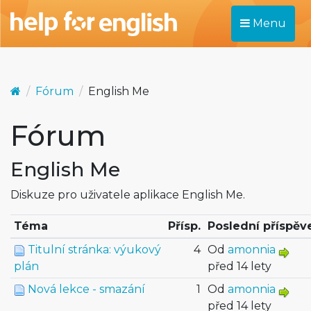
Menu
Fórum
English Me
Fórum
English Me
Diskuze pro uživatele aplikace English Me.
Téma
Přísp.
Poslední příspěv
Titulní stránka: výukový
4
Od
amonnia
plán
před 14 lety
Nová lekce - smazání
1
Od
amonnia
před 14 lety