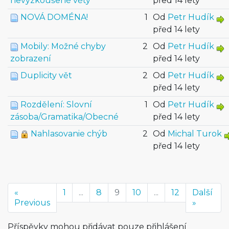
nevyzkoušené věty
před 14 lety
NOVÁ DOMÉNA!
1
Od
Petr Hudík
před 14 lety
Mobily: Možné chyby
2
Od
Petr Hudík
zobrazení
před 14 lety
Duplicity vět
2
Od
Petr Hudík
před 14 lety
Rozdělení: Slovní
1
Od
Petr Hudík
zásoba/Gramatika/Obecné
před 14 lety
Nahlasovanie chýb
2
Od
Michal Turok
před 14 lety
«
1
...
8
9
10
...
12
Další
Previous
»
Příspěvky mohou přidávat pouze přihlášení