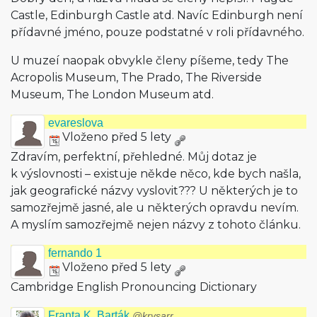
Castle, Edinburgh Castle atd. Navíc Edinburgh není
přídavné jméno, pouze podstatné v roli přídavného.
U muzeí naopak obvykle členy píšeme, tedy The
Acropolis Museum, The Prado, The Riverside
Museum, The London Museum atd.
evareslova
Vloženo před 5 lety
Zdravím, perfektní, přehledné. Můj dotaz je
k výslovnosti – existuje někde něco, kde bych našla,
jak geografické názvy vyslovit??? U některých je to
samozřejmě jasné, ale u některých opravdu nevím.
A myslím samozřejmě nejen názvy z tohoto článku.
fernando 1
Vloženo před 5 lety
Cambridge English Pronouncing Dictionary
Franta K. Barták
@krysarr