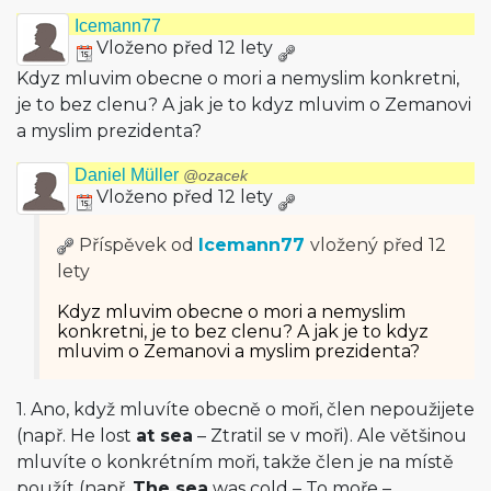
Icemann77
Vloženo před 12 lety
Kdyz mluvim obecne o mori a nemyslim konkretni,
je to bez clenu? A jak je to kdyz mluvim o Zemanovi
a myslim prezidenta?
Daniel Müller
@ozacek
Vloženo před 12 lety
Příspěvek od
Icemann77
vložený
před 12
lety
Kdyz mluvim obecne o mori a nemyslim
konkretni, je to bez clenu? A jak je to kdyz
mluvim o Zemanovi a myslim prezidenta?
1. Ano, když mluvíte obecně o moři, člen nepoužijete
(např. He lost
at sea
– Ztratil se v moři). Ale většinou
mluvíte o konkrétním moři, takže člen je na místě
použít (např.
The sea
was cold – To moře –