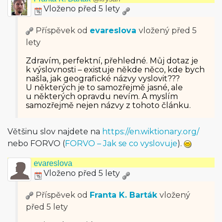
Vloženo před 5 lety
Příspěvek od
evareslova
vložený
před 5
lety
Zdravím, perfektní, přehledné. Můj dotaz je
k výslovnosti – existuje někde něco, kde bych
našla, jak geografické názvy vyslovit???
U některých je to samozřejmě jasné, ale
u některých opravdu nevím. A myslím
samozřejmě nejen názvy z tohoto článku.
Většinu slov najdete na
https://en.wiktionary.org/
nebo FORVO (
FORVO – Jak se co vyslovuje
).
evareslova
Vloženo před 5 lety
Příspěvek od
Franta K. Barták
vložený
před 5 lety