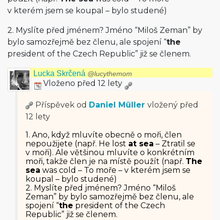
v kterém jsem se koupal – bylo studené)
2. Myslíte před jménem? Jméno “Miloš Zeman” by
bylo samozřejmě bez členu, ale spojení “
the
president of the Czech Republic” již se členem.
Lucka Skrčená
@lucythemom
Vloženo před 12 lety
Příspěvek od
Daniel Müller
vložený
před
12 lety
1. Ano, když mluvíte obecně o moři, člen
nepoužijete (např. He lost
at sea
– Ztratil se
v moři). Ale většinou mluvíte o konkrétním
moři, takže člen je na místě použít (např.
The
sea
was cold – To moře – v kterém jsem se
koupal – bylo studené)
2. Myslíte před jménem? Jméno “Miloš
Zeman” by bylo samozřejmě bez členu, ale
spojení “
the
president of the Czech
Republic” již se členem.