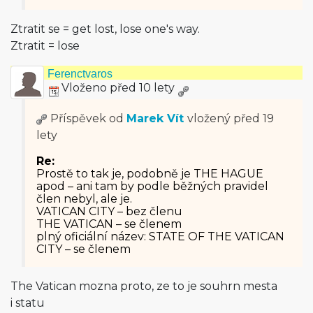
Ztratit se = get lost, lose one's way.
Ztratit = lose
Ferenctvaros
Vloženo před 10 lety
Příspěvek od
Marek Vít
vložený
před 19
lety
Re:
Prostě to tak je, podobně je THE HAGUE
apod – ani tam by podle běžných pravidel
člen nebyl, ale je.
VATICAN CITY – bez členu
THE VATICAN – se členem
plný oficiální název: STATE OF THE VATICAN
CITY – se členem
The Vatican mozna proto, ze to je souhrn mesta
i statu