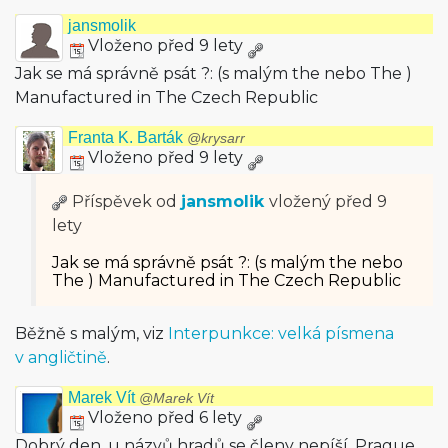
jansmolik
Vloženo před 9 lety
Jak se má správně psát ?: (s malým the nebo The )
Manufactured in The Czech Republic
Franta K. Barták
@krysarr
Vloženo před 9 lety
Příspěvek od
jansmolik
vložený
před 9
lety
Jak se má správně psát ?: (s malým the nebo
The ) Manufactured in The Czech Republic
Běžně s malým, viz
Interpunkce: velká písmena
v angličtině
.
Marek Vít
@Marek Vít
Vloženo před 6 lety
Dobrý den, u názvů hradů se členy nepíší. Prague