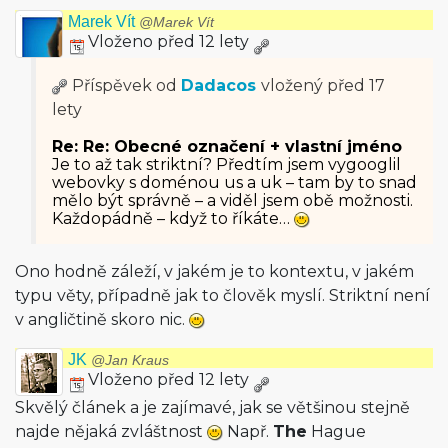
Marek Vít
@Marek Vít
Vloženo před 12 lety
Příspěvek od
Dadacos
vložený
před 17
lety
Re: Re: Obecné označení + vlastní jméno
Je to až tak striktní? Předtím jsem vygooglil
webovky s doménou us a uk – tam by to snad
mělo být správně – a viděl jsem obě možnosti.
Každopádně – když to říkáte…
Ono hodně záleží, v jakém je to kontextu, v jakém
typu věty, případně jak to člověk myslí. Striktní není
v angličtině skoro nic.
JK
@Jan Kraus
Vloženo před 12 lety
Skvělý článek a je zajímavé, jak se většinou stejně
najde nějaká zvláštnost
Např.
The
Hague