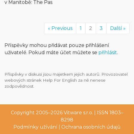
v Manitobě: The Pas
« Previous
1
2
3
Další »
Příspěvky mohou přidávat pouze přihlášení
uživatelé. Pokud máte účet můžete se
přihlásit
.
Příspěvky v diskusi jsou majetkem jejich autorů. Provozovatel
webových stránek Help For English za ně nenese
zodpovědnost.
Copyright 2005–2026
Vitware s.r.o.
| ISSN 1803–
8298
Podmínky užívání
|
Ochrana osobních údajů