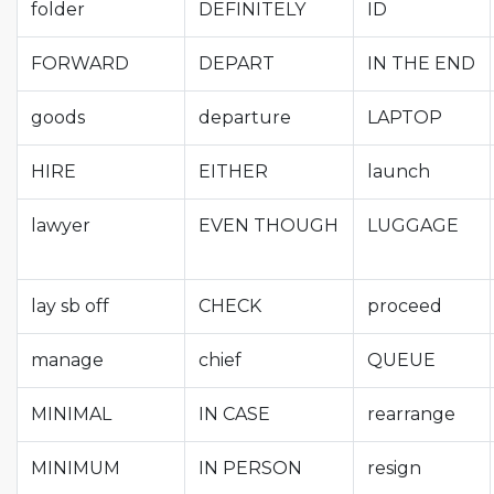
folder
DEFINITELY
ID
FORWARD
DEPART
IN THE END
goods
departure
LAPTOP
HIRE
EITHER
launch
lawyer
EVEN THOUGH
LUGGAGE
lay sb off
CHECK
proceed
manage
chief
QUEUE
MINIMAL
IN CASE
rearrange
MINIMUM
IN PERSON
resign