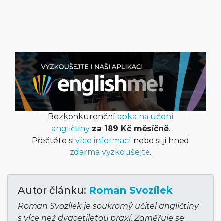
Bezkonkurenční
apka na učení
angličtiny
za 189 Kč měsíčně
.
Přečtěte si
více informací
nebo si ji hned
zdarma vyzkoušejte
.
Autor článku:
Roman Svozílek
Roman Svozílek je soukromý učitel angličtiny
s více než dvacetiletou praxí. Zaměřuje se