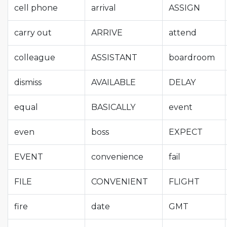
cell phone
arrival
ASSIGN
carry out
ARRIVE
attend
colleague
ASSISTANT
boardroom
dismiss
AVAILABLE
DELAY
equal
BASICALLY
event
even
boss
EXPECT
EVENT
convenience
fail
FILE
CONVENIENT
FLIGHT
fire
date
GMT