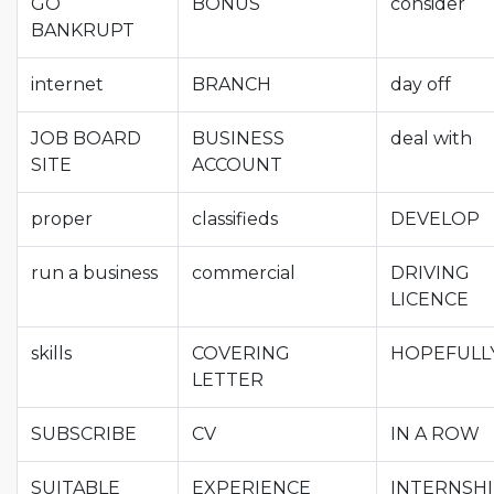
GO
BONUS
consider
BANKRUPT
internet
BRANCH
day off
JOB BOARD
BUSINESS
deal with
SITE
ACCOUNT
proper
classifieds
DEVELOP
run a business
commercial
DRIVING
LICENCE
skills
COVERING
HOPEFULL
LETTER
SUBSCRIBE
CV
IN A ROW
SUITABLE
EXPERIENCE
INTERNSH