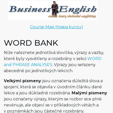
Course Map (mapa kurzu)
WORD BANK
Níže naleznete jednotlivá slovíčka, výrazy a vazby,
které byly vysvětleny a rozebrány v sekci
WORD
and PHRASE ANALYSES
. Výrazy jsou seřazeny
abecedně po jednotlivých lekcích.
Velkými písmeny
jsou označena důležitá slova a
spojení, která se objevila v úvodním článku dané
lekce a jsou důkladně rozebrána.
Malými písmeny
jsou označeny výrazy, kterým se rozbor sice plně
nevěnuje, ale objeví se v příkladových větách a
v poznámkách jsou částečně rozebrány.