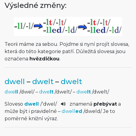
Výsledné změny:
Teorii máme za sebou. Pojďme si nyní projít slovesa,
která do této kategorie patří. Důležitá slovesa jsou
označena
hvězdičkou
.
dwell
–
dwelt
–
dwelt
dwe
ll
/
dwel
/
–
dwe
lt
/
dwelt
/
–
dwe
lt
/
dwelt
/
Sloveso
dwell
/
'dwel
/
znamená
přebývat
a
může být i pravidelné –
dwell
ed
/
dweld
/
. Je to
poměrně knižní výraz.