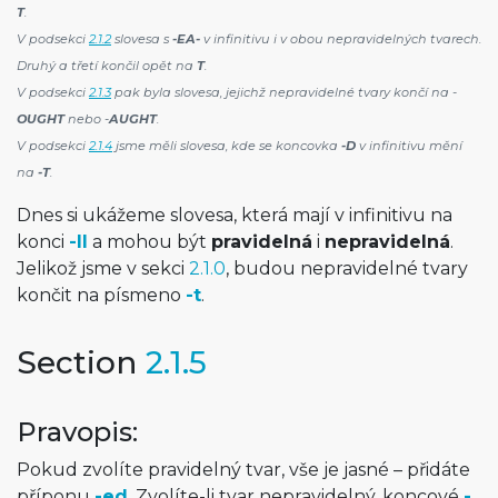
T
.
V podsekci
2.1.2
slovesa s
-EA-
v infinitivu i v obou nepravidelných tvarech.
Druhý a třetí končil opět na
T
.
V podsekci
2.1.3
pak byla slovesa, jejichž nepravidelné tvary končí na -
OUGHT
nebo -
AUGHT
.
V podsekci
2.1.4
jsme měli slovesa, kde se koncovka
-D
v infinitivu mění
na
-T
.
Dnes si ukážeme slovesa, která mají v infinitivu na
konci
-ll
a mohou být
pravidelná
i
nepravidelná
.
Jelikož jsme v sekci
2.1.0
, budou nepravidelné tvary
končit na písmeno
-t
.
Section
2.1.5
Pravopis:
Pokud zvolíte pravidelný tvar, vše je jasné – přidáte
příponu
-ed
. Zvolíte-li tvar nepravidelný, koncové
-