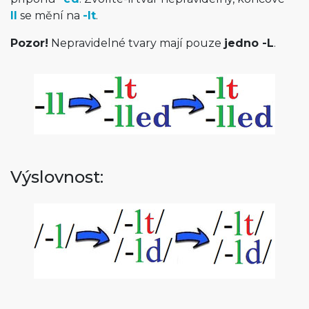
ll
se mění na
-lt
.
Pozor!
Nepravidelné tvary mají pouze
jedno -L
.
Výslovnost: