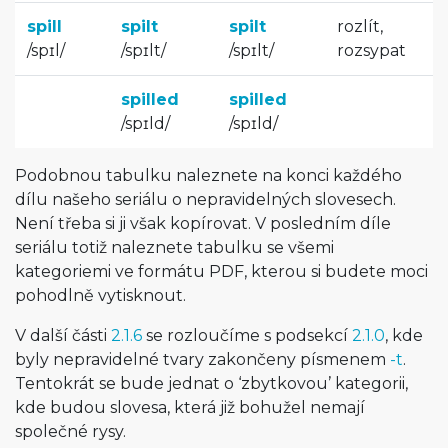
spill
spilt
spilt
rozlít,
/
spɪl
/
/
spɪlt
/
/
spɪlt
/
rozsypat
spilled
spilled
/
spɪld
/
/
spɪld
/
Podobnou tabulku naleznete na konci každého
dílu našeho seriálu o nepravidelných slovesech.
Není třeba si ji však kopírovat. V posledním díle
seriálu totiž naleznete tabulku se všemi
kategoriemi ve formátu PDF, kterou si budete moci
pohodlně vytisknout.
V další části
2.1.6
se rozloučíme s podsekcí
2.1.0
, kde
byly nepravidelné tvary zakončeny písmenem
-t
.
Tentokrát se bude jednat o ‘zbytkovou’ kategorii,
kde budou slovesa, která již bohužel nemají
společné rysy.