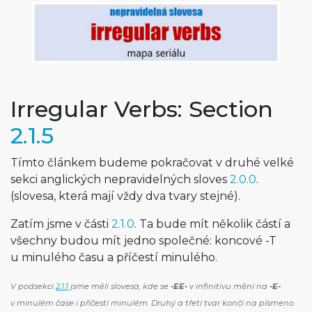
Irregular Verbs: Section
2.1.5
Tímto článkem budeme pokračovat v druhé velké
sekci anglických nepravidelných sloves
2.0.0
.
(slovesa, která mají vždy dva tvary stejné).
Zatím jsme v části
2.1.0
. Ta bude mít několik částí a
všechny budou mít jedno společné: koncové -T
u minulého času a příčestí minulého.
V podsekci
2.1.1
jsme měli slovesa, kde se
-EE-
v infinitivu mění na
-E-
v minulém čase i příčestí minulém. Druhý a třetí tvar končí na písmeno