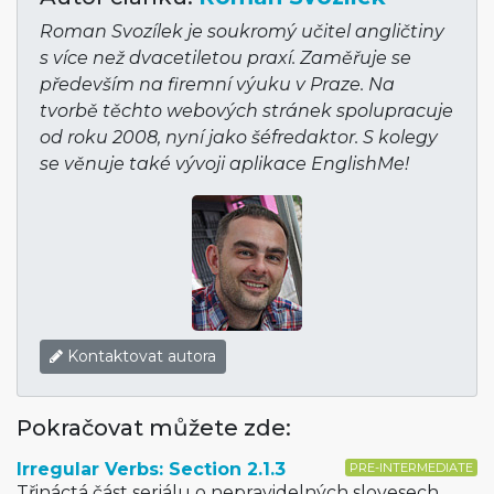
Roman Svozílek je soukromý učitel angličtiny
s více než dvacetiletou praxí. Zaměřuje se
především na firemní výuku v Praze. Na
tvorbě těchto webových stránek spolupracuje
od roku 2008, nyní jako šéfredaktor. S kolegy
se věnuje také vývoji aplikace EnglishMe!
Kontaktovat autora
Pokračovat můžete zde:
Irregular Verbs: Section 2.1.3
PRE-INTERMEDIATE
Třináctá část seriálu o nepravidelných slovesech.