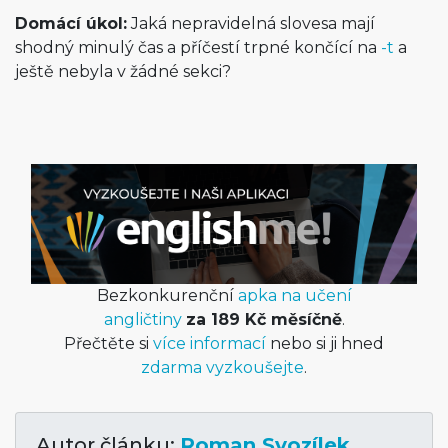
Domácí úkol:
Jaká nepravidelná slovesa mají
shodný minulý čas a příčestí trpné končící na
-t
a
ještě nebyla v žádné sekci?
Bezkonkurenční
apka na učení
angličtiny
za 189 Kč měsíčně
.
Přečtěte si
více informací
nebo si ji hned
zdarma vyzkoušejte
.
Autor článku:
Roman Svozílek