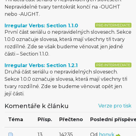
Nepravidelné tvary tentokrát končí na -OUGHT
nebo -AUGHT.
Irregular Verbs: Section 1.1.0
PRE-INTERMEDIATE
První část seriálu o nepravidelných slovesech. Sekce
1.0.0 označuje slovesa, která mají všechny tři tvary
rozdílné. Zde se však budeme věnovat jen jedné
části – Section 1.1.0.
Irregular Verbs: Section 1.2.1
PRE-INTERMEDIATE
Druhá část seriálu o nepravidelných slovesech.
Sekce 1.0.0 označuje slovesa, která mají všechny tři
tvary rozdílné. Zde se budeme věnovat opět jen
její části.
Komentáře k článku
Verze pro tisk
Téma
Přísp.
Přečteno
Poslední příspěv
13
14235
Od
honyk