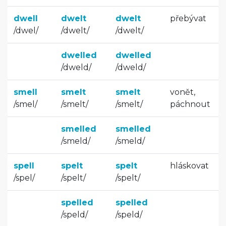
dwell
dwelt
dwelt
přebývat
/
dwel
/
/
dwelt
/
/
dwelt
/
dwelled
dwelled
/
dweld
/
/
dweld
/
smell
smelt
smelt
vonět,
/
smel
/
/
smelt
/
/
smelt
/
páchnout
smelled
smelled
/
smeld
/
/
smeld
/
spell
spelt
spelt
hláskovat
/
spel
/
/
spelt
/
/
spelt
/
spelled
spelled
/
speld
/
/
speld
/