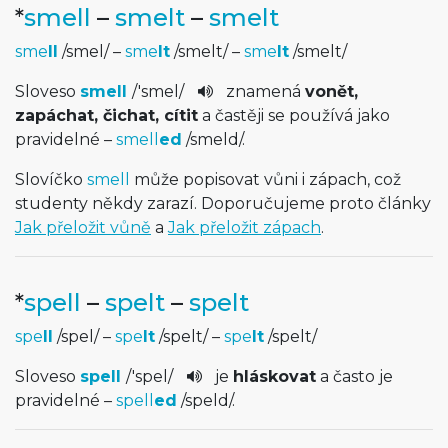
*
smell
–
smelt
–
smelt
sme
ll
/
smel
/
–
sme
lt
/
smelt
/
–
sme
lt
/
smelt
/
Sloveso
smell
/
'smel
/
znamená
vonět,
zapáchat, čichat, cítit
a častěji se používá jako
pravidelné –
smell
ed
/
smeld
/
.
Slovíčko
smell
může popisovat vůni i zápach, což
studenty někdy zarazí. Doporučujeme proto články
Jak přeložit vůně
a
Jak přeložit zápach
.
*
spell
–
spelt
–
spelt
spe
ll
/
spel
/
–
spe
lt
/
spelt
/
–
spe
lt
/
spelt
/
Sloveso
spell
/
'spel
/
je
hláskovat
a často je
pravidelné –
spell
ed
/
speld
/
.