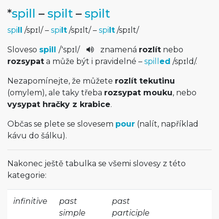
*
spill
–
spilt
–
spilt
spi
ll
/
spɪl
/
–
spi
lt
/
spɪlt
/
–
spi
lt
/
spɪlt
/
Sloveso
spill
/
'spɪl
/
znamená
rozlít
nebo
rozsypat
a může být i pravidelné –
spill
ed
/
spɪld
/
.
Nezapomínejte, že můžete
rozlít tekutinu
(omylem), ale taky třeba
rozsypat mouku
, nebo
vysypat hračky z krabice
.
Občas se plete se slovesem
pour
(nalít, například
kávu do šálku).
Nakonec ještě tabulka se všemi slovesy z této
kategorie:
infinitive
past
past
simple
participle