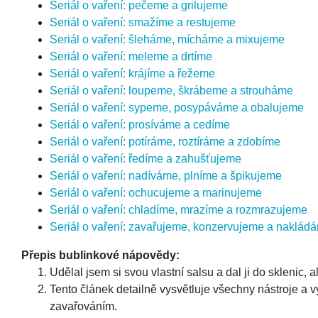
Seriál o vaření: pečeme a grilujeme
Seriál o vaření: smažíme a restujeme
Seriál o vaření: šleháme, mícháme a mixujeme
Seriál o vaření: meleme a drtíme
Seriál o vaření: krájíme a řežeme
Seriál o vaření: loupeme, škrábeme a strouháme
Seriál o vaření: sypeme, posypáváme a obalujeme
Seriál o vaření: prosíváme a cedíme
Seriál o vaření: potíráme, roztíráme a zdobíme
Seriál o vaření: ředíme a zahušťujeme
Seriál o vaření: nadíváme, plníme a špikujeme
Seriál o vaření: ochucujeme a marinujeme
Seriál o vaření: chladíme, mrazíme a rozmrazujeme
Seriál o vaření: zavařujeme, konzervujeme a naklád
Přepis bublinkové nápovědy:
Udělal jsem si svou vlastní salsu a dal ji do sklenic, 
Tento článek detailně vysvětluje všechny nástroje a 
zavařováním.