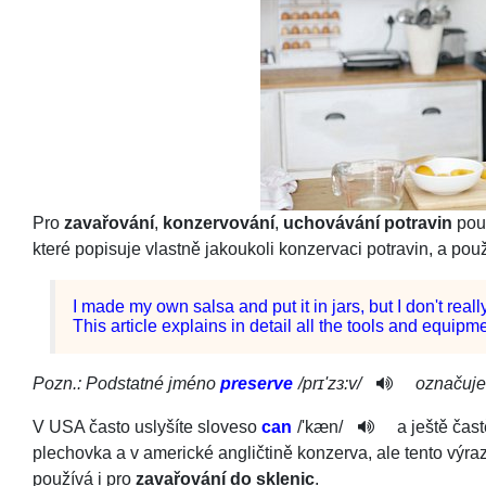
Pro
zavařování
,
konzervování
,
uchovávání potravin
pou
které popisuje vlastně jakoukoli konzervaci potravin, a použ
I
made
my
own
salsa
and
put
it
in
jars
,
but
I
do
n't
reall
This
article
explains
in detail
all
the
tools
and
equipme
Pozn.: Podstatné jméno
preserve
/
prɪ'zɜ:v
/­
označuj
V USA často uslyšíte sloveso
can
/
'kæn
/
a ještě čas
plechovka a v americké angličtině konzerva, ale tento výr
používá i pro
zavařování do sklenic
.