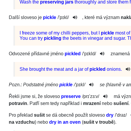
Wash
the
preserving
jars
thoroughly
and
store
them
Další sloveso je
pickle
/
'pɪkl
/
, které má význam
nakl
I
freeze
some
of
my
chilli
peppers
,
but
I
pickle
most
of
You
can
try
pickling
the
beets
in
vinegar
and
sugar
.
T
Odvozené přídavné jméno
pickled
/
'pɪkld
/­
znamená
She
brought
the
meat
and
a
jar
of
pickled
onions
.
Pozn.: Podstatné jméno
pickle
/
'pɪkl
/
se (hlavně v am
Řekli jsme si, že sloveso
preserve
/
prɪ'zɜ:v
/­
má výz
potravin
. Patří sem tedy například i
mrazení
nebo
sušení
.
Pro překlad
sušit
se dá obecně použít sloveso
dry
/
'draɪ
/
na vzduchu
) nebo
dry in an oven
(
sušit v troubě
).