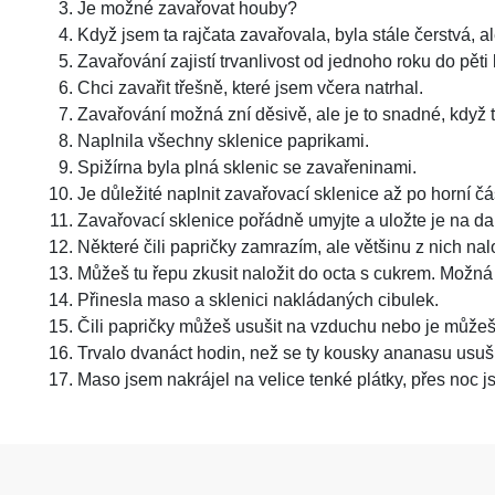
Je možné zavařovat houby?
Když jsem ta rajčata zavařovala, byla stále čerstvá, 
Zavařování zajistí trvanlivost od jednoho roku do pěti l
Chci zavařit třešně, které jsem včera natrhal.
Zavařování možná zní děsivě, ale je to snadné, když t
Naplnila všechny sklenice paprikami.
Spižírna byla plná sklenic se zavařeninami.
Je důležité naplnit zavařovací sklenice až po horní čá
Zavařovací sklenice pořádně umyjte a uložte je na da
Některé čili papričky zamrazím, ale většinu z nich nal
Můžeš tu řepu zkusit naložit do octa s cukrem. Možná
Přinesla maso a sklenici nakládaných cibulek.
Čili papričky můžeš usušit na vzduchu nebo je můžeš r
Trvalo dvanáct hodin, než se ty kousky ananasu usuši
Maso jsem nakrájel na velice tenké plátky, přes noc j