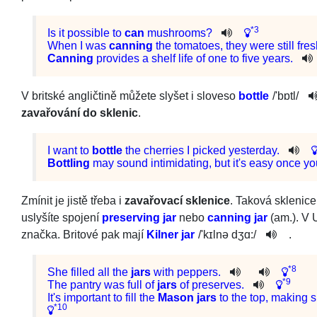
*3
Is
it
possible
to
can
mushrooms
?
When
I
was
canning
the
tomatoes
,
they
were
still
fres
Canning
provides a shelf life of one to five years.
V britské angličtině můžete slyšet i sloveso
bottle
/
'bɒtl
/
zavařování do sklenic
.
I
want
to
bottle
the
cherries
I
picked
yesterday
.
Bottling
may
sound
intimidating
,
but
it
's
easy
once
yo
Zmínit je jistě třeba i
zavařovací sklenice
. Taková sklenice
uslyšíte spojení
preserving jar
nebo
canning jar
(am.). V 
značka. Britové pak mají
Kilner jar
/
'kɪlnə dʒ­ɑ:
/
.
*8
She
filled
all
the
jars
with
peppers
.
*9
The
pantry
was
full
of
jars
of
preserves
.
It
's
important
to
fill
the
Mason
jars
to
the
top
,
making
s
*10