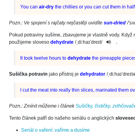
You
can
air-dry
the
chillies
or
you
can
cut
them
in
half
Pozn.: Ve spojení s rajčaty nejčastěji uvidíte
sun-dried
/
'sʌ
Pokud potraviny sušíme, zbavujeme je vlastně vody. Když ně
použijeme sloveso
dehydrate
/
ˌdi:haɪ'd­reɪt
/
.
It
took
twelve
hours
to
dehydrate
the
pineapple
piece
Sušička potravin
jako přístroj je
dehydrator
/
ˌdi:haɪ'­dreɪt
I
cut
the
meat
into
really
thin
slices
,
marinated
them
ov
Pozn.: Zmínit můžeme i článek
Sušičky, čističky, zvlhčova
Tento článek patří do našeho seriálu o anglických
slovese
Seriál o vaření: vaříme a dusíme