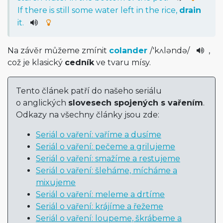
If
there
is
still
some
water
left
in
the
rice
,
drain
it
.
Na závěr můžeme zmínit
colander
/
'kʌləndə­
/
,
což je klasický
cedník
ve tvaru mísy.
Tento článek patří do našeho seriálu
o anglických
slovesech spojených s vařením
.
Odkazy na všechny články jsou zde:
Seriál o vaření: vaříme a dusíme
Seriál o vaření: pečeme a grilujeme
Seriál o vaření: smažíme a restujeme
Seriál o vaření: šleháme, mícháme a
mixujeme
Seriál o vaření: meleme a drtíme
Seriál o vaření: krájíme a řežeme
Seriál o vaření: loupeme, škrábeme a