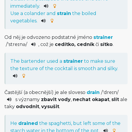
immediately
.
Use
a
colander
and
strain
the
boiled
vegetables
.
Od něj je odvozeno podstatné jméno
strainer
/
'streɪnə­
/
, což je
cedítko, cedník
či
sítko
.
The
bartender
used
a
strainer
to
make
sure
the
texture
of
the
cocktail
is
smooth
and
silky
.
Častější (a obecnější) je ale sloveso
drain
/
'dreɪn
/
s významy
zbavit vody
,
nechat okapat
,
slít
ale
taky
odvodnit
,
vysušit
.
He
drained
the
spaghetti
,
but
left
some
of
the
starch
water
in
the
bottom
of
the
pot
.