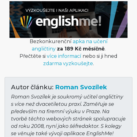
Bezkonkurenční
apka na učení
angličtiny
za 189 Kč měsíčně
.
Přečtěte si
více informací
nebo si ji hned
zdarma vyzkoušejte
.
Autor článku:
Roman Svozílek
Roman Svozílek je soukromý učitel angličtiny
s více než dvacetiletou praxí. Zaměřuje se
především na firemní výuku v Praze. Na
tvorbě těchto webových stránek spolupracuje
od roku 2008, nyní jako šéfredaktor. S kolegy
se věnuje také vývoji aplikace EnglishMe!