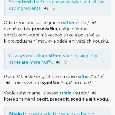
She
sifted
the
flour
,
cocoa
powder
and
all
the
dry
ingredients
.
Odvozené podstatné jméno
sifter
/
'sɪftə
/
označuje tzv.
prosévačku
, což je nádoba
s držátkem, která má vespod sítko a používá se
k provzdušnění mouky a oddělení větších kousků.
I
always
use
a
flour
sifter
when
baking
.
The
cakes
are
more
fluffy
.
Pozn.: V britské angličtině má slovo
sifter
/
'sɪftə
/
také význam
sypátko
(např. na cukr).
Vedle toho máme i sloveso
strain
/
'streɪn
/
,
které znamená
cedit
,
přecedit
,
scedit
a
slít vodu
.
Strain
the
pasta
,
add
the
sauce
and
serve