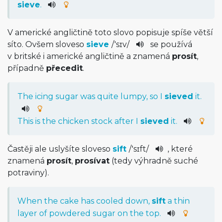
sieve
.
V americké angličtině toto slovo popisuje spíše větší
síto. Ovšem sloveso
sieve
/
'sɪv
/
se používá
v britské i americké angličtině a znamená
prosít
,
případně
přecedit
.
The
icing
sugar
was
quite
lumpy,
so
I
sieved
it
.
This
is
the
chicken
stock
after
I
sieved
it
.
Častěji ale uslyšíte sloveso
sift
/
'sɪft
/
, které
znamená
prosít
,
prosívat
(tedy výhradně suché
potraviny).
When
the
cake
has
cooled
down,
sift
a
thin
layer
of
powdered
sugar
on
the
top
.