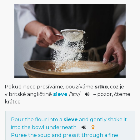
Pokud něco prosíváme, používáme
sítko
, což je
v britské angličtině
sieve
/
'sɪv
/
– pozor, čteme
krátce.
Pour
the
flour
into
a
sieve
and
gently
shake
it
into
the
bowl
underneath
.
Puree
the
soup
and
press
it
through
a
fine