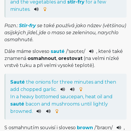
and
the
vegetables
and
stir-fry
for
a
few
minutes
.
Pozn.:
Stir-fry
se také používá jako název (většinou)
asijských jídel, jde o maso se zeleninou, narychlo
osmahnuté.
Dále máme sloveso
sauté
/
'səʊteɪ
/
, které také
znamená
osmahnout
,
orestovat
(na velmi nízké
vrstvě tuku a při velmi vysoké teplotě).
Sauté
the
onions
for
three
minutes
and
then
add
chopped
garlic
.
In
a
heavy
bottomed
saucepan
,
heat
oil
and
sauté
bacon
and
mushrooms
until
lightly
browned
.
S osmahnutím souvisí i sloveso
brown
/
'braʊn
/
,