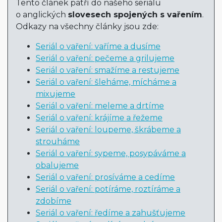
Tento článek patří do našeho seriálu
o anglických
slovesech spojených s vařením
.
Odkazy na všechny články jsou zde:
Seriál o vaření: vaříme a dusíme
Seriál o vaření: pečeme a grilujeme
Seriál o vaření: smažíme a restujeme
Seriál o vaření: šleháme, mícháme a
mixujeme
Seriál o vaření: meleme a drtíme
Seriál o vaření: krájíme a řežeme
Seriál o vaření: loupeme, škrábeme a
strouháme
Seriál o vaření: sypeme, posypáváme a
obalujeme
Seriál o vaření: prosíváme a cedíme
Seriál o vaření: potíráme, roztíráme a
zdobíme
Seriál o vaření: ředíme a zahušťujeme