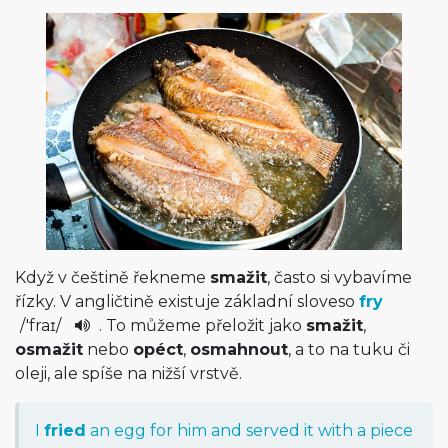
Když v češtině řekneme
smažit
, často si vybavíme
řízky. V angličtině existuje základní sloveso
fry
/
'fraɪ
/
. To můžeme přeložit jako
smažit
,
osmažit
nebo
opéct
,
osmahnout
, a to na tuku či
oleji, ale spíše na nižší vrstvě.
I
fried
an
egg
for
him
and
served
it
with
a
piece