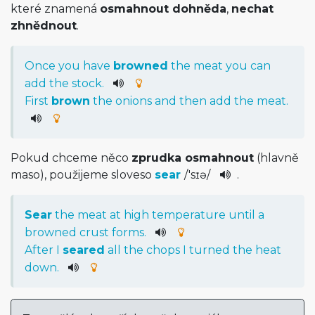
které znamená
osmahnout dohněda
,
nechat
zhnědnout
.
Once
you
have
browned
the
meat
you
can
add
the
stock
.
First
brown
the
onions
and
then
add
the
meat
.
Pokud chceme něco
zprudka osmahnout
(hlavně
maso), použijeme sloveso
sear
/
'sɪə
/
.
Sear
the
meat
at
high
temperature
until
a
browned
crust
forms
.
After
I
seared
all
the
chops
I
turned
the
heat
down
.