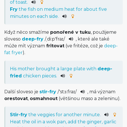
of
toast
.
Fry
the
fish
on
medium
heat
for
about
five
minutes
on
each
side
.
Když něco smažíme
ponořené v tuku
, použijeme
sloveso
deep-fry
/
ˌdi:p'fra­ɪ
/
, které ale také
může mít význam
fritovat
(ve fritéze, což je
deep-
fat fryer
).
His
mother
brought
a
large
plate
with
deep-
fried
chicken
pieces
.
Další sloveso je
stir-fry
/
'stɜ:fraɪ­
/
, má význam
orestovat
,
osmahnout
(většinou maso a zeleninu).
Stir-fry
the
veggies
for
another
minute
.
Heat
the
oil
in
a
wok
pan
,
add
the
ginger
,
garlic