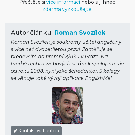
Přečtěte si
více informací
nebo si ji hned
zdarma vyzkoušejte
.
Autor článku:
Roman Svozílek
Roman Svozílek je soukromý učitel angličtiny
s více než dvacetiletou praxí. Zaměřuje se
především na firemní výuku v Praze. Na
tvorbě těchto webových stránek spolupracuje
od roku 2008, nyní jako šéfredaktor. S kolegy
se věnuje také vývoji aplikace EnglishMe!
Kontaktovat autora