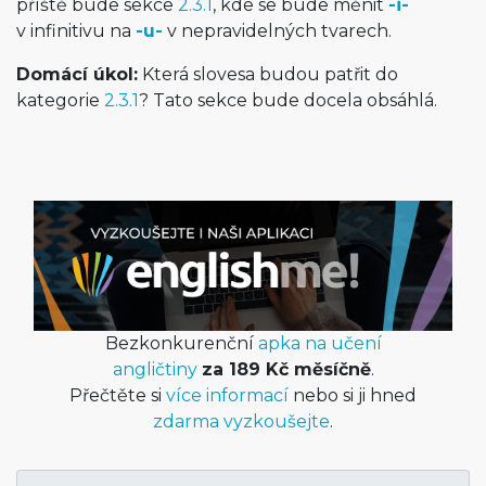
příště bude sekce
2.3.1
, kde se bude měnit
-i-
v infinitivu na
-u-
v nepravidelných tvarech.
Domácí úkol:
Která slovesa budou patřit do
kategorie
2.3.1
? Tato sekce bude docela obsáhlá.
Bezkonkurenční
apka na učení
angličtiny
za 189 Kč měsíčně
.
Přečtěte si
více informací
nebo si ji hned
zdarma vyzkoušejte
.