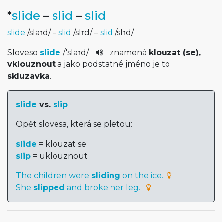
*
slide
–
slid
–
slid
slide
/
slaɪd
/
–
slid
/
slɪd
/
–
slid
/
slɪd
/
Sloveso
slide
/
'slaɪd
/
znamená
klouzat (se),
vklouznout
a jako podstatné jméno je to
skluzavka
.
slide
vs.
slip
Opět slovesa, která se pletou:
slide
= klouzat se
slip
= uklouznout
The children were
sliding
on the ice.
She
slipped
and broke her leg.