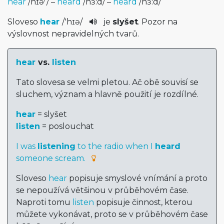
hear
/
hɪə
/
–
heard
/
hɜ:d
/
–
heard
/
hɜ:d
/
Sloveso
hear
/
'hɪə
/
je
slyšet
. Pozor na
výslovnost nepravidelných tva­rů.
hear
vs.
listen
Tato slovesa se velmi pletou. Ač obě souvisí se
sluchem, význam a hlavně použití je rozdílné.
hear
= slyšet
listen
= poslouchat
I was
listening
to the radio when I
heard
someone scream.
Sloveso
hear
popisuje smyslové vnímání a proto
se nepoužívá většinou v průběhovém čase.
Naproti tomu
listen
popisuje činnost, kterou
můžete vykonávat, proto se v průběhovém čase