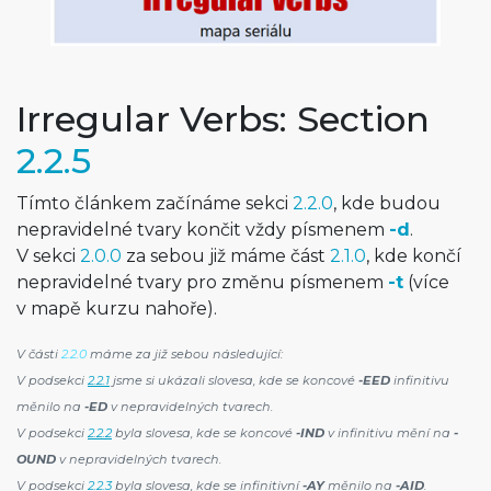
Irregular Verbs: Section
2.2.5
Tímto článkem začínáme sekci
2.2.0
, kde budou
nepravidelné tvary končit vždy písmenem
-d
.
V sekci
2.0.0
za sebou již máme část
2.1.0
, kde končí
nepravidelné tvary pro změnu písmenem
-t
(více
v mapě kurzu nahoře).
V části
2.2.0
máme za již sebou následující:
V podsekci
2.2.1
jsme si ukázali slovesa, kde se koncové
-EED
infinitivu
měnilo na
-ED
v nepravidelných tvarech.
V podsekci
2.2.2
byla slovesa, kde se koncové
-IND
v infinitivu mění na
-
OUND
v nepravidelných tvarech.
V podsekci
2.2.3
byla slovesa, kde se infinitivní
-AY
měnilo na
-AID
.