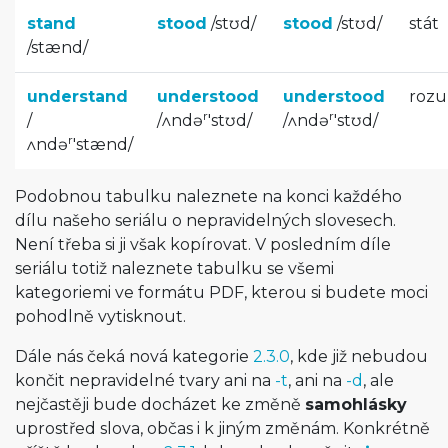
stand
stood
/
stʊd
/
stood
/
stʊd
/
stát
/
stænd
/
understand
understood
understood
roz
r
r
/
/
ʌndə
'stʊd
/
/
ʌndə
'stʊd
/
r
ʌndə
'stænd
/
Podobnou tabulku naleznete na konci každého
dílu našeho seriálu o nepravidelných slovesech.
Není třeba si ji však kopírovat. V posledním díle
seriálu totiž naleznete tabulku se všemi
kategoriemi ve formátu PDF, kterou si budete moci
pohodlně vytisknout.
Dále nás čeká nová kategorie
2.3.0
, kde již nebudou
končit nepravidelné tvary ani na
-t
, ani na
-d
, ale
nejčastěji bude docházet ke změně
samohlásky
uprostřed slova, občas i k jiným změnám. Konkrétně