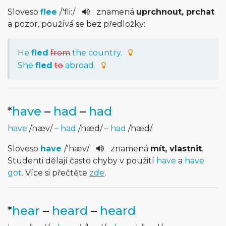
Sloveso
flee
/
'fli:
/
znamená
uprchnout, prchat
a pozor, používá se bez předložky:
He
fled
from
the country.
She
fled
to
abroad.
*
have
–
had
–
had
have
/
hæv
/
–
had
/
hæd
/
–
had
/
hæd
/
Sloveso
have
/
'hæv
/
znamená
mít, vlastnit
.
Studenti dělají často chyby v použití
have
a
have
got
. Více si přečtěte
zde
.
*
hear
–
heard
–
heard
r