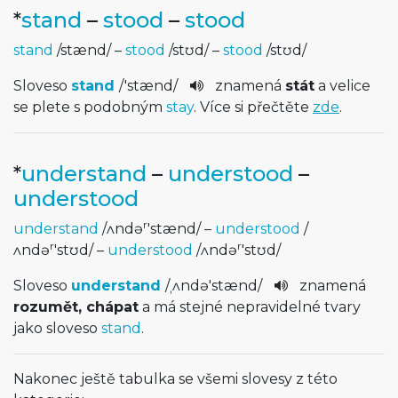
*
stand
–
stood
–
stood
stand
/
stænd
/
–
stood
/
stʊd
/
–
stood
/
stʊd
/
Sloveso
stand
/
'stænd
/
znamená
stát
a velice
se plete s podobným
stay
. Více si přečtěte
zde
.
*
understand
–
understood
–
understood
r
understand
/
ʌndə
'stænd
/
–
understood
/
r
r
ʌndə
'stʊd
/
–
understood
/
ʌndə
'stʊd
/
Sloveso
understand
/
ˌʌndə'stæn­d
/
znamená
rozumět, chápat
a má stejné nepravidelné tvary
jako sloveso
stand
.
Nakonec ještě tabulka se všemi slovesy z této