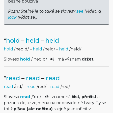
běžně používá.
Pozn.: Stejně je to také se slovesy
see
(vidět) a
look
(vídat se).
*
hold
–
held
–
held
hold
/
həʊld
/
–
held
/
held
/
–
held
/
held
/
Sloveso
hold
/
'həʊld
/
má význam
držet
.
*
read
–
read
–
read
read
/
ri:d
/
–
read
/
red
/
–
read
/
red
/
Sloveso
read
/
'ri:d
/
znamená
číst, přečíst
a
pozor si dejte zejména na nepravidelné tvary. Ty se
totiž
píšou (ale nečtou)
stejně jako infinitiv.