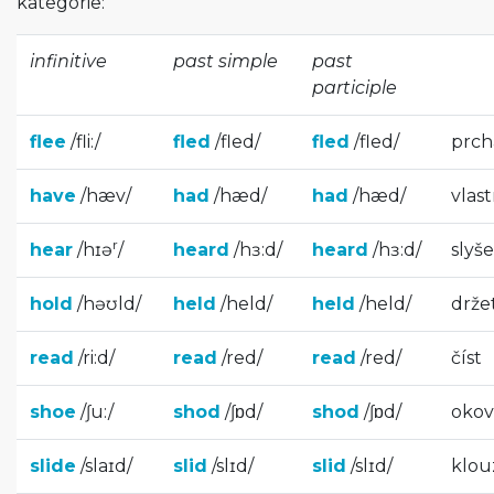
kategorie:
infinitive
past simple
past
participle
flee
/
fli:
/
fled
/
fled
/
fled
/
fled
/
prch
have
/
hæv
/
had
/
hæd
/
had
/
hæd
/
vlast
r
hear
/
hɪə
/
heard
/
hɜ:d
/
heard
/
hɜ:d
/
slyše
hold
/
həʊld
/
held
/
held
/
held
/
held
/
drže
read
/
ri:d
/
read
/
red
/
read
/
red
/
číst
shoe
/
ʃu:
/
shod
/
ʃɒd
/
shod
/
ʃɒd
/
okov
slide
/
slaɪd
/
slid
/
slɪd
/
slid
/
slɪd
/
klou