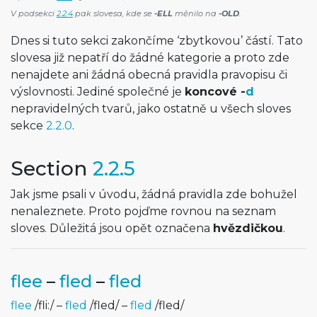
V podsekci
2.2.4
pak slovesa, kde se
-ELL
měnilo na
-OLD
.
Dnes si tuto sekci zakončíme ‘zbytkovou’ částí. Tato
slovesa již nepatří do žádné kategorie a proto zde
nenajdete ani žádná obecná pravidla pravopisu či
výslovnosti. Jediné společné je
koncové -
d
nepravidelných tvarů, jako ostatně u všech sloves
sekce
2.2.0
.
Section
2.2.5
Jak jsme psali v úvodu, žádná pravidla zde bohužel
nenaleznete. Proto pojďme rovnou na seznam
sloves. Důležitá jsou opět označena
hvězdičkou
.
flee
–
fled
–
fled
flee
/
fli:
/
–
fled
/
fled
/
–
fled
/
fled
/