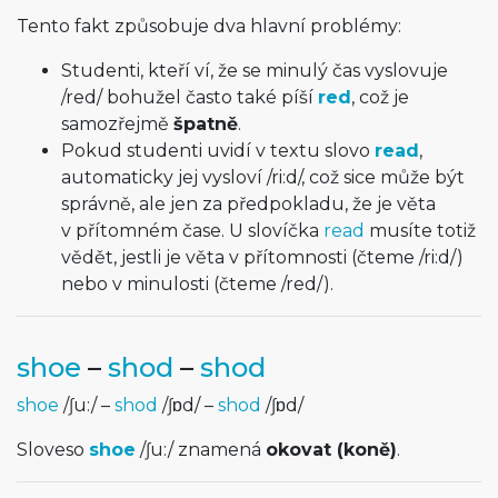
Tento fakt způsobuje dva hlavní problémy:
Studenti, kteří ví, že se minulý čas vyslovuje
/
red
/
bohužel často také píší
red
, což je
samozřejmě
špatně
.
Pokud studenti uvidí v textu slovo
read
,
automaticky jej vysloví
/
ri:d
/
, což sice může být
správně, ale jen za předpokladu, že je věta
v přítomném čase. U slovíčka
read
musíte totiž
vědět, jestli je věta v přítomnosti (čteme
/
ri:d
/
)
nebo v minulosti (čteme
/
red
/
).
shoe
–
shod
–
shod
shoe
/
ʃu:
/
–
shod
/
ʃɒd
/
–
shod
/
ʃɒd
/
Sloveso
shoe
/
ʃu:
/
znamená
okovat (koně)
.