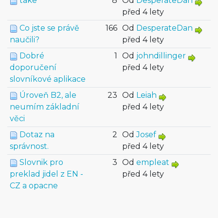
take
8
Od
DesperateDan
před 4 lety
Co jste se právě
166
Od
DesperateDan
naučili?
před 4 lety
Dobré
1
Od
johndillinger
doporučení
před 4 lety
slovníkové aplikace
Úroveň B2, ale
23
Od
Leiah
neumím základní
před 4 lety
věci
Dotaz na
2
Od
Josef
správnost.
před 4 lety
Slovnik pro
3
Od
empleat
preklad jidel z EN -
před 4 lety
CZ a opacne