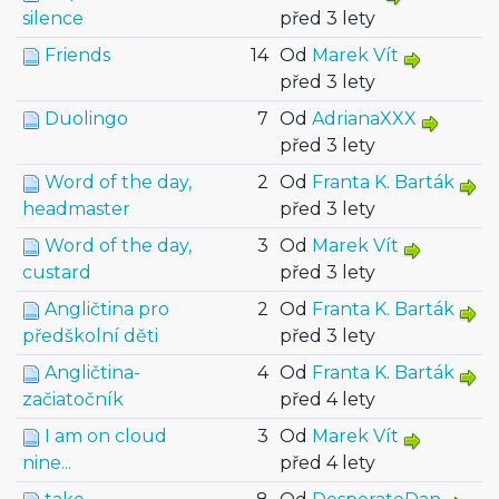
silence
před 3 lety
Friends
14
Od
Marek Vít
před 3 lety
Duolingo
7
Od
AdrianaXXX
před 3 lety
Word of the day,
2
Od
Franta K. Barták
headmaster
před 3 lety
Word of the day,
3
Od
Marek Vít
custard
před 3 lety
Angličtina pro
2
Od
Franta K. Barták
předškolní děti
před 3 lety
Angličtina-
4
Od
Franta K. Barták
začiatočník
před 4 lety
I am on cloud
3
Od
Marek Vít
nine...
před 4 lety